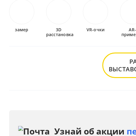
замер
3D
VR-очки
AR
расстановка
приме
Р
ВЫСТАВ
Узнай об акции
п