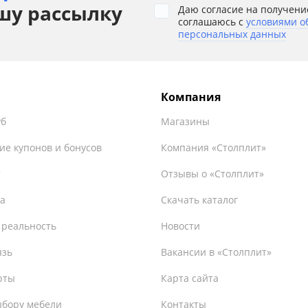
шу рассылку
Даю согласие на получени
соглашаюсь с
условиями о
персональных данных
Компания
уб
Магазины
ие купонов и бонусов
Компания «Столплит»
т
Отзывы о «Столплит»
а
Скачать каталог
 реальность
Новости
язь
Вакансии в «Столплит»
рты
Карта сайта
ыбору мебели
Контакты