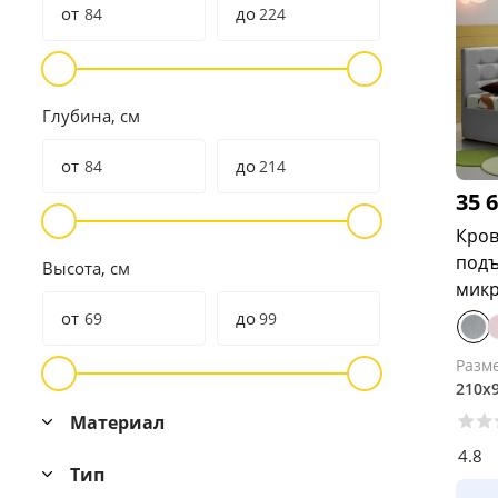
от
до
Глубина, см
от
до
35 
Кров
под
Высота, см
мик
от
до
Разм
210х
Материал
4.8
Тип