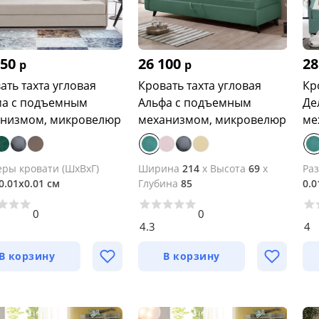
050
26 100
28
р
р
ать тахта угловая
Кровать тахта угловая
Кр
а с подъемным
Альфа с подъемным
Де
низмом, микровелюр
механизмом, микровелюр
ме
еры кровати (ШхВхГ)
Ширина
214
x
Высота
69
x
Ра
0.01х0.01 см
Глубина
85
0.0
0
0
4.3
4
В корзину
В корзину