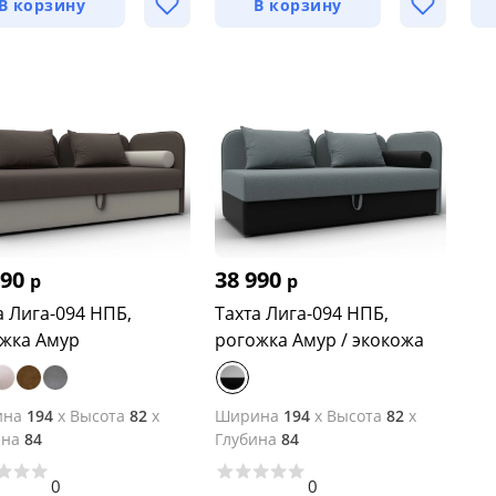
В корзину
В корзину
990
38 990
р
р
а Лига-094 НПБ,
Тахта Лига-094 НПБ,
жка Амур
рогожка Амур / экокожа
ина
194
x
Высота
82
x
Ширина
194
x
Высота
82
x
ина
84
Глубина
84
0
0