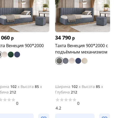
 060
34 790
р
р
хта Венеция 900*2000
Тахта Венеция 900*2000 с
подъёмным механизмом
рина
102
x
Высота
85
x
Ширина
102
x
Высота
85
x
убина
212
Глубина
212
0
0
4.2