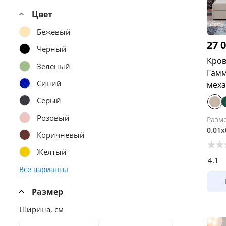
Цвет
Бежевый
27 
Черный
Кров
Зеленый
Гамм
Синий
меха
Серый
Розовый
Разм
0.01х
Коричневый
Желтый
4.1
Все варианты
Размер
Ширина, см