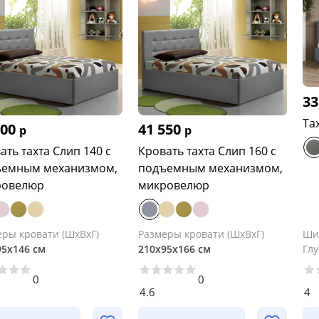
33
Та
600
41 550
р
р
ать тахта Слип 140 с
Кровать тахта Слип 160 с
ъемным механизмом,
подъемным механизмом,
ровелюр
микровелюр
еры кровати (ШхВхГ)
Размеры кровати (ШхВхГ)
Ши
95х146 см
210х95х166 см
Гл
0
0
4.6
4