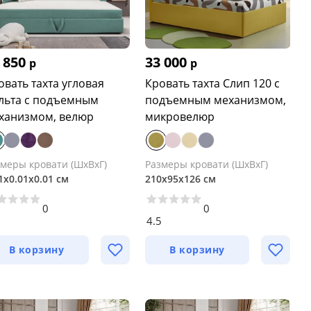
 850
33 000
р
р
овать тахта угловая
Кровать тахта Слип 120 с
льта с подъемным
подъемным механизмом,
ханизмом, велюр
микровелюр
змеры кровати (ШхВхГ)
Размеры кровати (ШхВхГ)
1х0.01х0.01 см
210х95х126 см
0
0
4.5
В корзину
В корзину