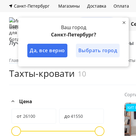
Санкт-Петербург
Магазины
Доставка
Оплата
Каталог
С
Ваш город
Санкт-Петербург?
Лучшее решение
Кухни
Шкафы
Да, все верно
Выбрать город
Главная
Каталог
Мягкая мебель
Тахты
Тахты
Тахты-кровати
10
Сорт
Цена
ХИТ
от
до