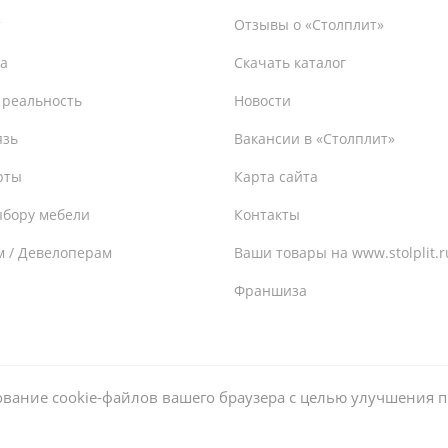
т
Отзывы о «Столплит»
а
Скачать каталог
 реальность
Новости
язь
Вакансии в «Столплит»
рты
Карта сайта
ыбору мебели
Контакты
м / Девелоперам
Ваши товары на www.stolplit.r
Франшиза
ьзование cookie-файлов вашего браузера с целью улучшения 