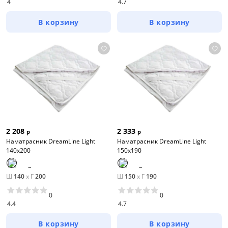
4
4.7
В корзину
В корзину
2 208
2 333
р
р
Наматрасник DreamLine Light
Наматрасник DreamLine Light
140х200
150х190
Ш
140
x
Г
200
Ш
150
x
Г
190
0
0
4.4
4.7
В корзину
В корзину