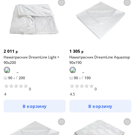
2 011
1 305
р
р
Наматрасник DreamLine Light +
Наматрасник DreamLine Aquastop
90х200
90х190
Ш
90
x
Г
200
Ш
90
x
Г
190
0
0
4
4.5
В корзину
В корзину