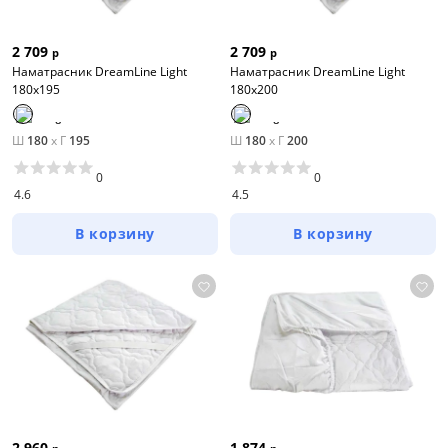
2 709
2 709
р
р
Наматрасник DreamLine Light
Наматрасник DreamLine Light
180х195
180х200
Ш
180
x
Г
195
Ш
180
x
Г
200
0
0
4.6
4.5
В корзину
В корзину
2 960
1 874