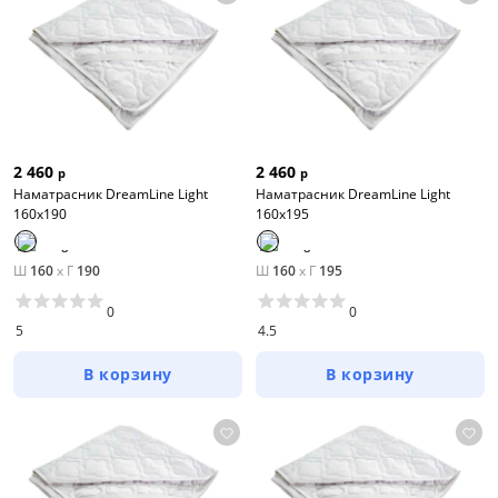
2 460
2 460
р
р
Наматрасник DreamLine Light
Наматрасник DreamLine Light
160х190
160х195
Ш
160
x
Г
190
Ш
160
x
Г
195
0
0
5
4.5
В корзину
В корзину