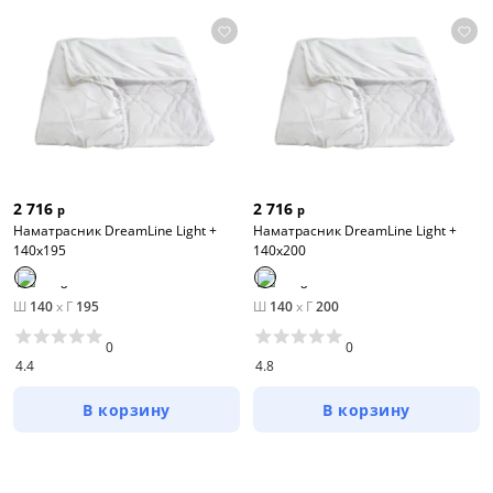
2 716
2 716
р
р
Наматрасник DreamLine Light +
Наматрасник DreamLine Light +
140х195
140х200
Ш
140
x
Г
195
Ш
140
x
Г
200
0
0
4.4
4.8
В корзину
В корзину