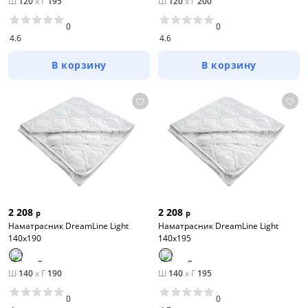
Ш
120
x
Г
195
Ш
120
x
Г
200
0
0
4.6
4.6
В корзину
В корзину
2 208
2 208
р
р
Наматрасник DreamLine Light
Наматрасник DreamLine Light
140х190
140х195
Ш
140
x
Г
190
Ш
140
x
Г
195
0
0