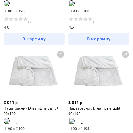
Ш
80
x
Г
195
Ш
80
x
Г
200
0
0
4.6
4.5
В корзину
В корзину
2 011
2 011
р
р
Наматрасник DreamLine Light +
Наматрасник DreamLine Light +
90х190
90х195
Ш
90
x
Г
190
Ш
90
x
Г
195