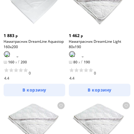
1 883
1 462
р
р
Наматрасник DreamLine Aquastop
Наматрасник DreamLine Light
160х200
80х190
Ш
160
x
Г
200
Ш
80
x
Г
190
0
0
4.4
4.4
В корзину
В корзину