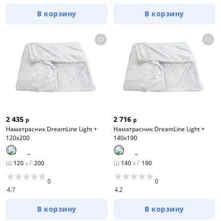
В корзину
В корзину
2 435
2 716
р
р
Наматрасник DreamLine Light +
Наматрасник DreamLine Light +
120х200
140х190
Ш
120
x
Г
200
Ш
140
x
Г
190
0
0
4.7
4.2
В корзину
В корзину