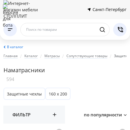
Санкт-Петербург
Поиск по товарам
В каталог
Главная
Каталог
Матрасы
Сопутствующие товары
Защитны
Наматрасники
594
Защитные чехлы
160 х 200
ФИЛЬТР
по популярности