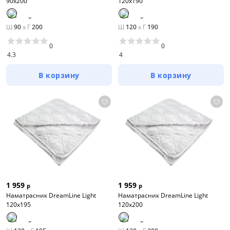
90х200
120х190
Ш
90
x
Г
200
Ш
120
x
Г
190
0
0
4.3
4
В корзину
В корзину
1 959
1 959
р
р
Наматрасник DreamLine Light
Наматрасник DreamLine Light
120х195
120х200