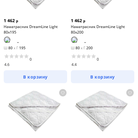
1 462
1 462
р
р
Наматрасник DreamLine Light
Наматрасник DreamLine Light
80х195
80х200
Ш
80
x
Г
195
Ш
80
x
Г
200
0
0
4.6
4.4
В корзину
В корзину