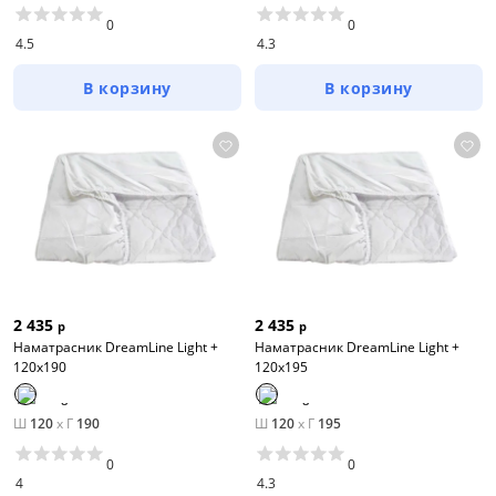
0
0
4.5
4.3
В корзину
В корзину
2 435
2 435
р
р
Наматрасник DreamLine Light +
Наматрасник DreamLine Light +
120х190
120х195
Ш
120
x
Г
190
Ш
120
x
Г
195
0
0
4
4.3