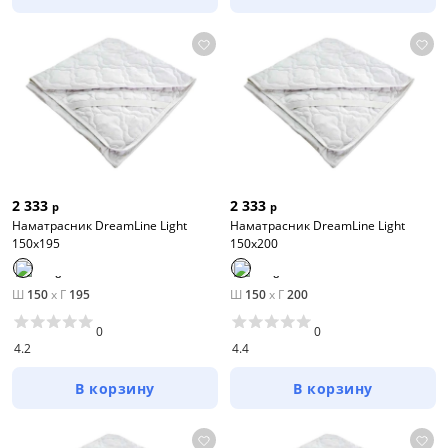
2 333
2 333
р
р
Наматрасник DreamLine Light
Наматрасник DreamLine Light
150х195
150х200
Ш
150
x
Г
195
Ш
150
x
Г
200
0
0
4.2
4.4
В корзину
В корзину