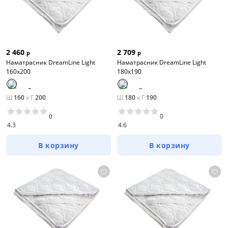
2 460
2 709
р
р
Наматрасник DreamLine Light
Наматрасник DreamLine Light
160х200
180х190
Ш
160
x
Г
200
Ш
180
x
Г
190
0
0
4.3
4.6
В корзину
В корзину