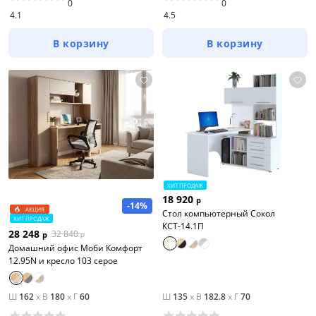
0
0
4.1
4.5
В корзину
В корзину
ХИТ ПРОДАЖ
18 920
р
-14%
АКЦИЯ
Стол компьютерный Сокол
ХИТ ПРОДАЖ
КСТ-14.1П
28 248
32 840
р
р
Домашний офис Моби Комфорт
12.95N и кресло 103 серое
Ш
162
x
В
180
x
Г
60
Ш
135
x
В
182.8
x
Г
70