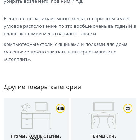
убирать возле него, под ним и т.д.
Тип товара
Если стол не занимает много места, но при этом имеет
Столы компьютерные
угловое расположение, то это вообще очень выгодный в
плане экономии места вариант. Такие и
Столы письменные
компьютерные столы с ящиками и полками
для дома
Домашние кабинеты
маленькие можно заказать в интернет-магазине
Цена
«Столплит».
от
до
Другие товары категории
Цвет
436
23
Белый
Бежевый
Черный
ПРЯМЫЕ КОМПЬЮТЕРНЫЕ
ГЕЙМЕРСКИЕ
СТОЛЫ