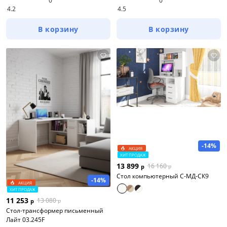
0
0
4.2
4.5
В корзину
В корзину
-14%
АКЦИЯ
ХИТ ПРОДАЖ
13 899
16 160
р
р
Стол компьютерный С-МД-СК9
-14%
АКЦИЯ
ХИТ ПРОДАЖ
11 253
13 080
р
р
Стол-трансформер письменный
Лайт 03.245F