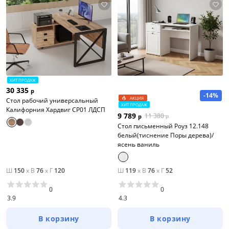
ХИТ ПРОДАЖ
30 335
р
-14%
АКЦИЯ
Стол рабочий универсальный
ХИТ ПРОДАЖ
Калифорния Хардвиг СР01 ЛДСП
9 789
11 380
р
р
Стол письменный Роуз 12.148
белый(тиснение Поры дерева)/
ясень ваниль
Ш
150
x
В
76
x
Г
120
Ш
119
x
В
76
x
Г
52
0
0
3.9
4.3
В корзину
В корзину