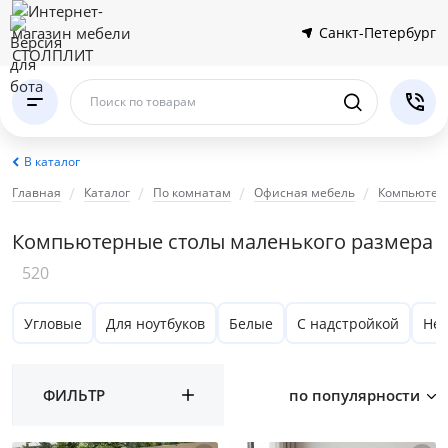
Санкт-Петербург
Поиск по товарам
В каталог
Главная
Каталог
По комнатам
Офисная мебель
Компьютер
Компьютерные столы маленького размера
520
Угловые
Для ноутбуков
Белые
С надстройкой
Нед
ФИЛЬТР
по популярности