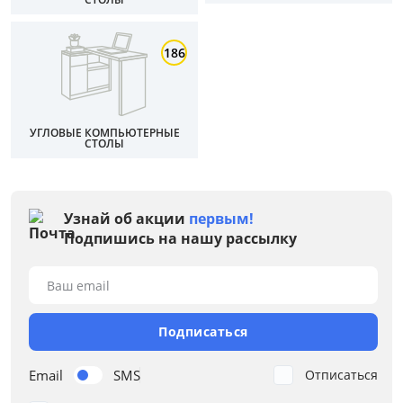
Зеленый
Красный
186
Серый
Коричневый
УГЛОВЫЕ КОМПЬЮТЕРНЫЕ
Дуб Феррара/Бежевый
СТОЛЫ
Размер
Ширина, см
Узнай об акции
первым!
Подпишись на нашу рассылку
от
до
Ваш email
Подписаться
Глубина, см
от
до
Email
SMS
Отписаться