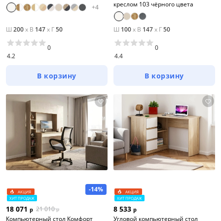
креслом 103 чёрного цвета
+
4
Ш
200
x
В
147
x
Г
50
Ш
100
x
В
147
x
Г
50
0
0
4.2
4.4
В корзину
В корзину
-14%
АКЦИЯ
АКЦИЯ
ХИТ ПРОДАЖ
ХИТ ПРОДАЖ
18 071
8 533
21 010
р
р
р
Компьютерный стол Комфорт
Угловой компьютерный стол