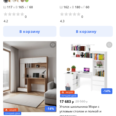
Ш
117
x
В
165
x
Г
60
Ш
162
x
В
180
x
Г
60
0
0
4.2
4.3
В корзину
В корзину
-14%
АКЦИЯ
ЛУЧШАЯ ЦЕНА
17 683
20 560
р
р
Уголок школьника Мори с
-14%
АКЦИЯ
угловым столом и полкой и
ЛУЧШАЯ ЦЕНА
стеллажом