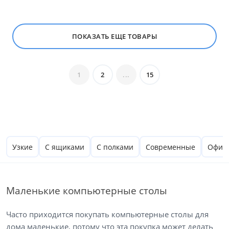
ПОКАЗАТЬ ЕЩЕ ТОВАРЫ
1
2
...
15
Узкие
С ящиками
C полками
Современные
Офис
Маленькие компьютерные столы
Часто приходится покупать
компьютерные столы
для
дома маленькие, потому что эта покупка может делать