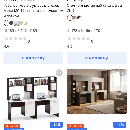
Рабочее место с угловым столом
Стол компьютерный со шкафом
Мори МС-16 правым со стеллажом
СК-9
и полкой
Ш
185
x
В
210
x
Г
85
Ш
172
x
В
160
x
Г
70
0
0
4.6
4.3
В корзину
В корзину
-14%
-14%
АКЦИЯ
АКЦИЯ
ЛУЧШАЯ ЦЕНА
ЛУЧШАЯ ЦЕНА