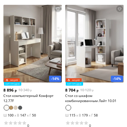
-14%
-14%
АКЦИЯ
АКЦИЯ
ХИТ ПРОДАЖ
ХИТ ПРОДАЖ
8 896
8 704
10 340
10 120
р
р
р
р
Стол компьютерный Комфорт
Стол со шкафом
12.77F
комбинированным Лайт 10.01
Ш
100
x
В
147
x
Г
50
Ш
115
x
В
179
x
Г
58
0
0