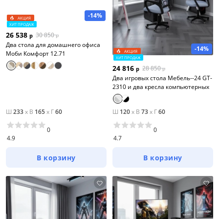
-14%
АКЦИЯ
ХИТ ПРОДАЖ
26 538
30 850
р
р
Два стола для домашнего офиса
-14%
АКЦИЯ
Моби Комфорт 12.71
ХИТ ПРОДАЖ
24 816
28 850
р
р
Два игровых стола Мебель--24 GT-
2310 и два кресла компьютерных
Ш
233
x
В
165
x
Г
60
Ш
120
x
В
73
x
Г
60
0
0
4.9
4.7
В корзину
В корзину