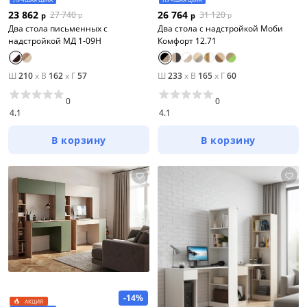
23 862
26 764
27 740
31 120
р
р
р
р
Два стола письменных с
Два стола с надстройкой Моби
надстройкой МД 1-09Н
Комфорт 12.71
Ш
210
x
В
162
x
Г
57
Ш
233
x
В
165
x
Г
60
0
0
4.1
4.1
В корзину
В корзину
-14%
АКЦИЯ