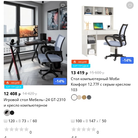
-14%
АКЦИЯ
ХИТ ПРОДАЖ
13 419
15 600
р
р
Стол компьютерный Моби
-14%
АКЦИЯ
Комфорт 12.77F с серым креслом
ХИТ ПРОДАЖ
103
12 408
14 420
р
р
Игровой стол Мебель--24 GT-2310
и кресло компьютерное
Ш
120
x
В
73
x
Г
60
Ш
100
x
В
147
x
Г
50
0
0
4
4.4