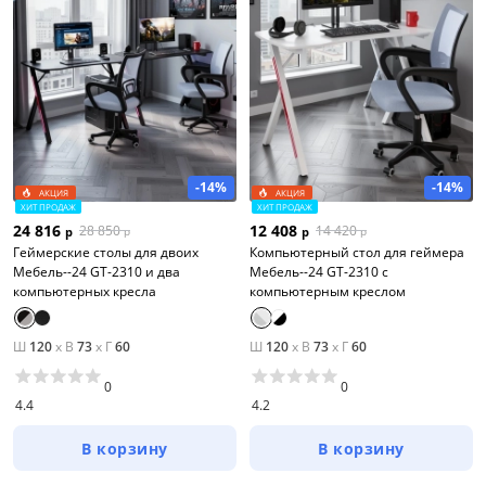
-14%
-14%
АКЦИЯ
АКЦИЯ
ХИТ ПРОДАЖ
ХИТ ПРОДАЖ
24 816
12 408
28 850
14 420
р
р
р
р
Геймерские столы для двоих
Компьютерный стол для геймера
Мебель--24 GT-2310 и два
Мебель--24 GT-2310 с
компьютерных кресла
компьютерным креслом
Ш
120
x
В
73
x
Г
60
Ш
120
x
В
73
x
Г
60
0
0
4.4
4.2
В корзину
В корзину