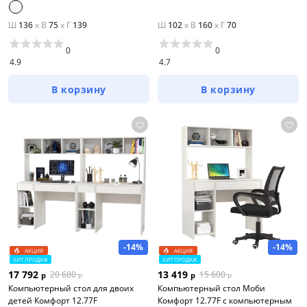
Ш
136
x
В
75
x
Г
139
Ш
102
x
В
160
x
Г
70
0
0
4.9
4.7
В корзину
В корзину
-14%
-14%
АКЦИЯ
АКЦИЯ
ХИТ ПРОДАЖ
ХИТ ПРОДАЖ
17 792
13 419
20 680
15 600
р
р
р
р
Компьютерный стол для двоих
Компьютерный стол Моби
детей Комфорт 12.77F
Комфорт 12.77F с компьютерным