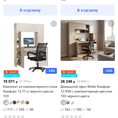
В корзину
В корзину
-14%
-14%
АКЦИЯ
АКЦИЯ
ХИТ ПРОДАЖ
ХИТ ПРОДАЖ
18 071
28 248
21 010
32 840
р
р
р
р
Комплект из компьютерного стола
Домашний офис Моби Комфорт
Комфорт 12.71 и черного кресла
12.95N с компьютерным креслом
103
103 чёрного цвета
Ш
117
x
В
165
x
Г
60
Ш
162
x
В
180
x
Г
60