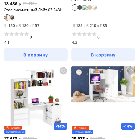
18 486
21 490
р
р
Стол письменный Лайт 03.243Н
Ш
150
x
В
180
x
Г
57
Ш
185
x
В
210
x
Г
85
0
0
4.1
4.3
В корзину
В корзину
-14%
-14%
АКЦИЯ
АКЦИЯ
ЛУЧШАЯ ЦЕНА
ЛУЧШАЯ ЦЕНА
17 683
25 975
20 560
30 200
р
р
р
р