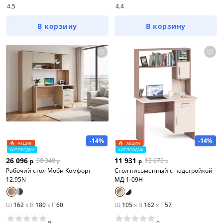
4.5
4.4
В корзину
В корзину
-14%
-14%
АКЦИЯ
АКЦИЯ
ХИТ ПРОДАЖ
ХИТ ПРОДАЖ
26 096
11 931
30 340
13 870
р
р
р
р
Рабочий стол Моби Комфорт
Стол письменный с надстройкой
12.95N
МД-1-09Н
Ш
162
x
В
180
x
Г
60
Ш
105
x
В
162
x
Г
57