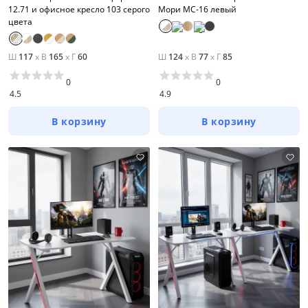
12.71 и офисное кресло 103 серого
Мори МС-16 левый
цвета
Ш
117
x
В
165
x
Г
60
Ш
124
x
В
77
x
Г
85
0
0
4.5
4.9
В корзину
В корзину