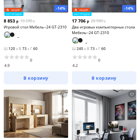
-14%
-14%
АКЦИЯ
АКЦИЯ
ХИТ ПРОДАЖ
ХИТ ПРОДАЖ
8 853
17 706
10 290
20 580
р
р
р
р
Игровой стол Мебель--24 GT-2310
Два игровых компьютерных стола
Мебель--24 GT-2310
Ш
120
x
В
73
x
Г
60
Ш
240
x
В
73
x
Г
60
0
0
4.9
4.2
В корзину
В корзину