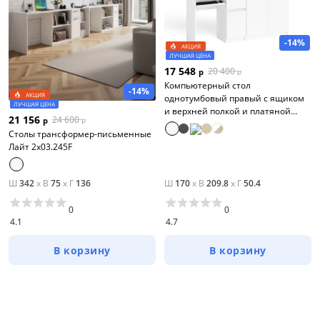
-14%
АКЦИЯ
ЛУЧШАЯ ЦЕНА
17 548
20 400
р
р
Компьютерный стол
-14%
АКЦИЯ
однотумбовый правый с ящиком
ЛУЧШАЯ ЦЕНА
и верхней полкой и платяной
21 156
24 600
р
р
шкаф Мори МШ8001
Столы трансформер-письменные
Лайт 2х03.245F
Ш
342
x
В
75
x
Г
136
Ш
170
x
В
209.8
x
Г
50.4
0
0
4.1
4.7
В корзину
В корзину