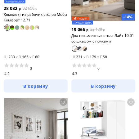
ЛУЧШАЯ ЦЕНА
28 082
32 650
р
р
Комплект из рабочих столов Моби
-14%
АКЦИЯ
Комфорт 12.71
ЛУЧШАЯ ЦЕНА
19 066
22 170
р
р
Два письменных стола Лайт 10.01
со шкафом с полками
Ш
233
x
В
165
x
Г
60
Ш
231
x
В
179
x
Г
58
0
0
4.2
4.3
В корзину
В корзину