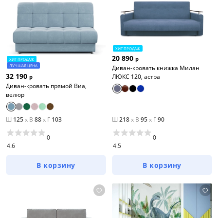
ХИТ ПРОДАЖ
20 890
р
ХИТ ПРОДАЖ
ЛУЧШАЯ ЦЕНА
Диван-кровать книжка Милан
32 190
ЛЮКС 120, астра
р
Диван-кровать прямой Виа,
велюр
Ш
125
x
В
88
x
Г
103
Ш
218
x
В
95
x
Г
90
0
0
4.6
4.5
В корзину
В корзину