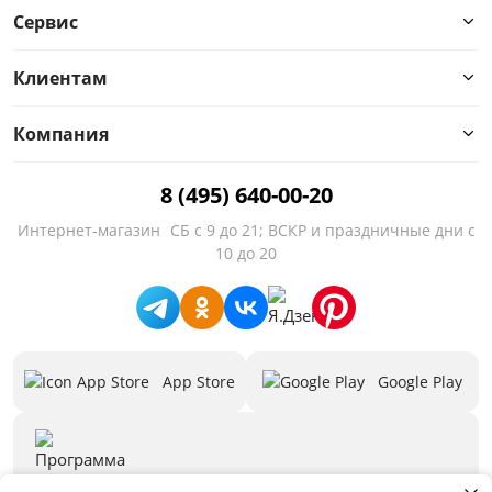
Сервис
Количество посадочных мест
Клиентам
Высокие ножки
Компания
Декоративные подушки
Столик
8 (495) 640-00-20
Интернет-магазин
СБ с 9 до 21; ВСКР и праздничные дни с
Ящик для белья
10 до 20
Высота сиденья от пола, см
Глубина сиденья, см
App Store
Google Play
Предложения
Бренд