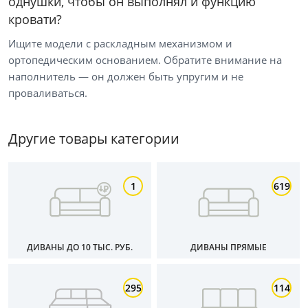
однушки, чтобы он выполнял и функцию
кровати?
Ищите модели с раскладным механизмом и
Высота, см
ортопедическим основанием. Обратите внимание на
наполнитель — он должен быть упругим и не
от
до
проваливаться.
Другие товары категории
Материал обивки
Раскладной
1
619
Механизм трансформации
ДИВАНЫ ДО 10 ТЫС. РУБ.
ДИВАНЫ ПРЯМЫЕ
Пружинный блок
Дополнительные опции
295
114