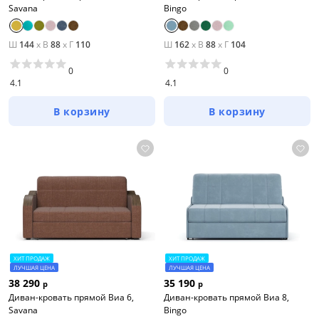
Savana
Bingo
Ш
144
x
В
88
x
Г
110
Ш
162
x
В
88
x
Г
104
0
0
4.1
4.1
В корзину
В корзину
ХИТ ПРОДАЖ
ХИТ ПРОДАЖ
ЛУЧШАЯ ЦЕНА
ЛУЧШАЯ ЦЕНА
38 290
35 190
р
р
Диван-кровать прямой Виа 6,
Диван-кровать прямой Виа 8,
Savana
Bingo