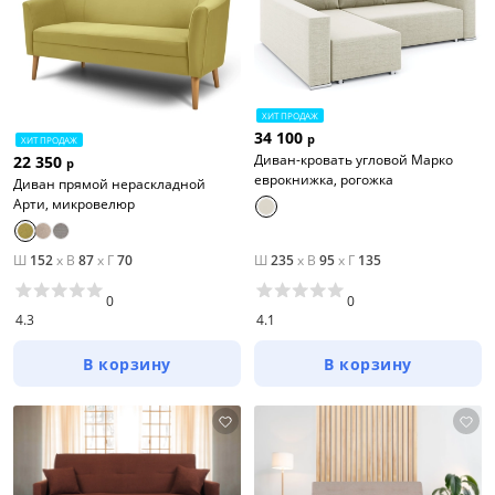
ХИТ ПРОДАЖ
34 100
р
ХИТ ПРОДАЖ
Диван-кровать угловой Марко
22 350
р
еврокнижка, рогожка
Диван прямой нераскладной
Арти, микровелюр
Ш
152
x
В
87
x
Г
70
Ш
235
x
В
95
x
Г
135
0
0
4.3
4.1
В корзину
В корзину