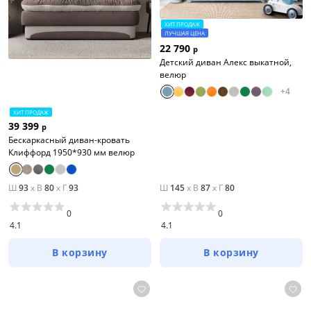
ХИТ ПРОДАЖ
ЛУЧШАЯ ЦЕНА
22 790
р
Детский диван Алекс выкатной,
велюр
+
4
ХИТ ПРОДАЖ
39 399
р
Бескаркасный диван-кровать
Клиффорд 1950*930 мм велюр
Ш
93
x
В
80
x
Г
93
Ш
145
x
В
87
x
Г
80
0
0
4.1
4.1
В корзину
В корзину