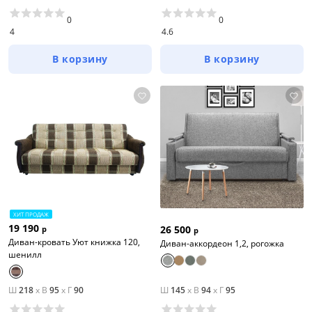
0
0
4
4.6
В корзину
В корзину
ХИТ ПРОДАЖ
19 190
26 500
р
р
Диван-кровать Уют книжка 120,
Диван-аккордеон 1,2, рогожка
шенилл
Ш
218
x
В
95
x
Г
90
Ш
145
x
В
94
x
Г
95