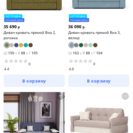
ХИТ ПРОДАЖ
ХИТ ПРОДАЖ
ЛУЧШАЯ ЦЕНА
ЛУЧШАЯ ЦЕНА
35 690
36 090
р
р
Диван-кровать прямой Виа 2,
Диван-кровать прямой Виа 3,
рогожка
велюр
Ш
150
x
В
88
x
Г
105
Ш
162
x
В
88
x
Г
104
0
0
4.4
4.8
В корзину
В корзину