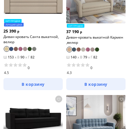
ХИТ ПРОДАЖ
ЛУЧШАЯ ЦЕНА
ХИТ ПРОДАЖ
25 390
37 190
р
р
Диван-кровать Санта выкатной,
Диван-кровать выкатной Кармен
велюр
,велюр
Ш
153
x
В
90
x
Г
82
Ш
140
x
В
79
x
Г
82
0
0
4.5
4.3
В корзину
В корзину