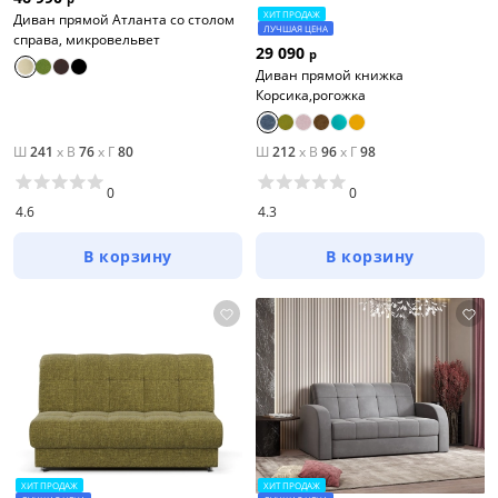
ХИТ ПРОДАЖ
Диван прямой Атланта со столом
ЛУЧШАЯ ЦЕНА
справа, микровельвет
29 090
р
Диван прямой книжка
Корсика,рогожка
Ш
241
x
В
76
x
Г
80
Ш
212
x
В
96
x
Г
98
0
0
4.6
4.3
В корзину
В корзину
ХИТ ПРОДАЖ
ХИТ ПРОДАЖ