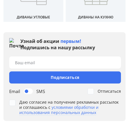
Жесткость
Каркас
ДИВАНЫ УГЛОВЫЕ
ДИВАНЫ НА КУХНЮ
Конфигурация
Узнай об акции
первым!
Назначение
Подпишись на нашу рассылку
Наполнение
Ваш email
Ортопедическое основание
Подписаться
Подлокотники
Email
SMS
Отписаться
Расположение угла
Даю согласие на получение рекламных рассылок
и соглашаюсь с
условиями обработки и
Стиль
использования персональных данных
Тип спального места