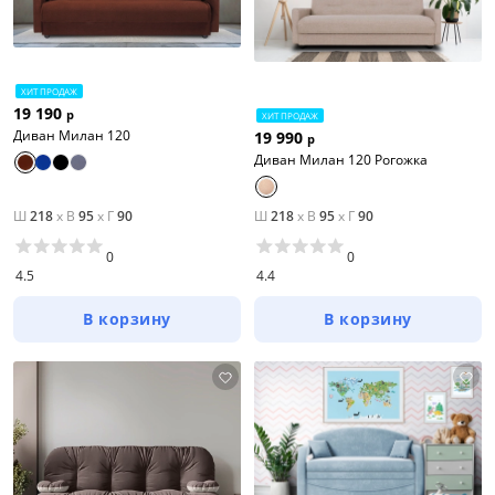
ХИТ ПРОДАЖ
19 190
р
ХИТ ПРОДАЖ
Диван Милан 120
19 990
р
Диван Милан 120 Рогожка
Ш
218
x
В
95
x
Г
90
Ш
218
x
В
95
x
Г
90
0
0
4.5
4.4
В корзину
В корзину