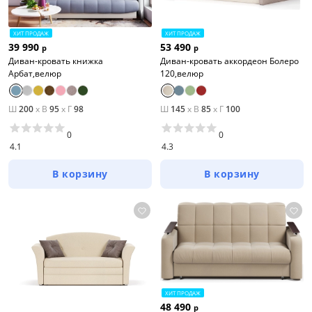
ХИТ ПРОДАЖ
ХИТ ПРОДАЖ
39 990
53 490
р
р
Диван-кровать книжка
Диван-кровать аккордеон Болеро
Арбат,велюр
120,велюр
Ш
200
x
В
95
x
Г
98
Ш
145
x
В
85
x
Г
100
0
0
4.1
4.3
В корзину
В корзину
ХИТ ПРОДАЖ
48 490
р