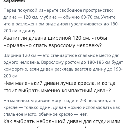
Зеленый
Перед покупкой измерьте свободное пространство:
Голубой
длина — 120 см, глубина — обычно 60-70 см. Учтите,
Красный
что в разложенном виде диван увеличивается до 180-
200 см в длину.
Синий
Хватит ли дивана шириной 120 см, чтобы
Серый
нормально спать взрослому человеку?
Все варианты
Ширина 120 см — это стандартное спальное место для
одного человека. Взрослому ростом до 180-185 см будет
Размер
комфортно, если диван раскладывается в длину до 190-
Ширина, см
200 см.
Чем маленький диван лучше кресла, и когда
от
до
стоит выбрать именно компактный диван?
На маленьком диване могут сидеть 2-3 человека, а в
кресле — только один. Диван можно использовать как
Глубина, см
спальное место, обычное кресло — нет.
Как выбрать небольшой диван для студии или
от
до