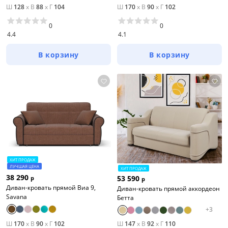
Ш
128
x
В
88
x
Г
104
Ш
170
x
В
90
x
Г
102
0
0
4.4
4.1
В корзину
В корзину
ХИТ ПРОДАЖ
ЛУЧШАЯ ЦЕНА
ХИТ ПРОДАЖ
38 290
53 590
р
р
Диван-кровать прямой Виа 9,
Диван-кровать прямой аккордеон
Savana
Бетта
+
3
Ш
170
x
В
90
x
Г
102
Ш
147
x
В
92
x
Г
110