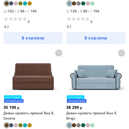
Ш
162
x
В
88
x
Г
104
Ш
128
x
В
88
x
Г
104
0
0
4.2
4.1
В корзину
В корзину
ХИТ ПРОДАЖ
ХИТ ПРОДАЖ
ЛУЧШАЯ ЦЕНА
ЛУЧШАЯ ЦЕНА
35 190
38 290
р
р
Диван-кровать прямой Виа 8,
Диван-кровать прямой Виа 9,
Savana
Bingo