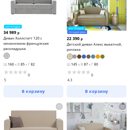
ХИТ ПРОДАЖ
ХИТ ПРОДАЖ
34 989
ЛУЧШАЯ ЦЕНА
р
22 390
Диван Холлстатт 120 с
р
механизмом французская
Детский диван Алекс выкатной,
раскладушка
рогожка
Ш
160
x
В
85
x
Г
82
Ш
145
x
В
87
x
Г
80
0
0
5
4.3
В корзину
В корзину