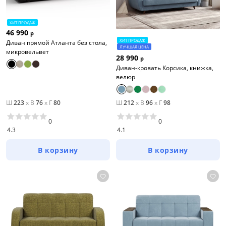
ХИТ ПРОДАЖ
46 990
р
ХИТ ПРОДАЖ
Диван прямой Атланта без стола,
ЛУЧШАЯ ЦЕНА
микровельвет
28 990
р
Диван-кровать Корсика, книжка,
велюр
Ш
223
x
В
76
x
Г
80
Ш
212
x
В
96
x
Г
98
0
0
4.3
4.1
В корзину
В корзину