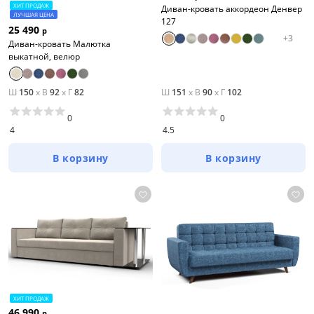
ХИТ ПРОДАЖ
Диван-кровать аккордеон Денвер
ЛУЧШАЯ ЦЕНА
127
25 490
р
+
3
Диван-кровать Малютка
выкатной, велюр
Ш
150
x
В
92
x
Г
82
Ш
151
x
В
90
x
Г
102
0
0
4
4.5
В корзину
В корзину
ХИТ ПРОДАЖ
46 990
р