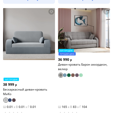
ХИТ ПРОДАЖ
ЛУЧШАЯ ЦЕНА
36 990
р
Диван-кровать Барон аккордеон,
велюр
ХИТ ПРОДАЖ
38 999
р
Бескаркасный диван-кровать
МиКо
Тип товара
Кровати
Ш
0.01
x
В
0.01
x
Г
0.01
Ш
165
x
В
83
x
Г
104