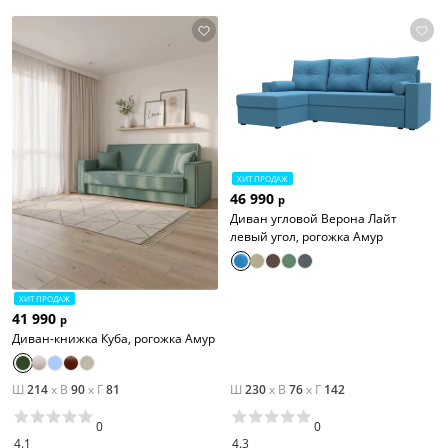
ХИТ ПРОДАЖ
46 990
р
Диван угловой Верона Лайт
левый угол, рогожка Амур
ХИТ ПРОДАЖ
41 990
р
Диван-книжка Куба, рогожка Амур
Ш
214
x
В
90
x
Г
81
Ш
230
x
В
76
x
Г
142
0
0
4.1
4.3