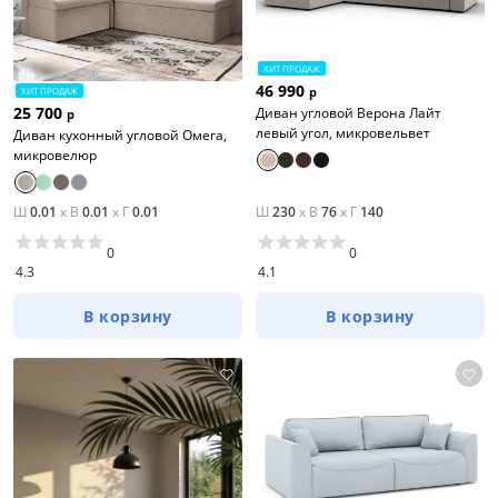
ХИТ ПРОДАЖ
46 990
р
ХИТ ПРОДАЖ
25 700
Диван угловой Верона Лайт
р
левый угол, микровельвет
Диван кухонный угловой Омега,
микровелюр
Ш
0.01
x
В
0.01
x
Г
0.01
Ш
230
x
В
76
x
Г
140
0
0
4.3
4.1
В корзину
В корзину