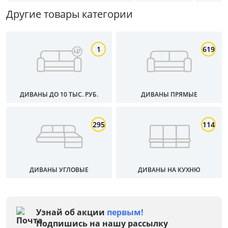
Другие товары категории
Высота, см
от
до
1
619
Материал
ДИВАНЫ ДО 10 ТЫС. РУБ.
ДИВАНЫ ПРЯМЫЕ
Тип
295
114
Особенности
Размер спального места, см
ДИВАНЫ УГЛОВЫЕ
ДИВАНЫ НА КУХНЮ
Материал обивки
Раскладной
Узнай об акции
первым!
Подпишись на нашу рассылку
Механизм трансформации