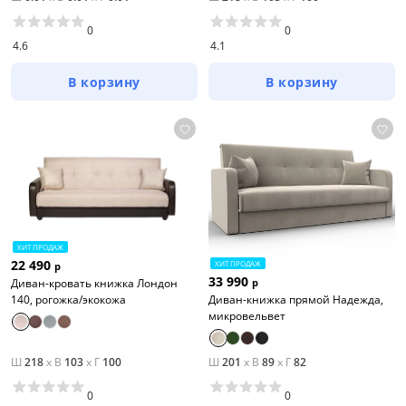
0
0
4.6
4.1
В корзину
В корзину
ХИТ ПРОДАЖ
22 490
ХИТ ПРОДАЖ
р
33 990
Диван-кровать книжка Лондон
р
140, рогожка/экокожа
Диван-книжка прямой Надежда,
микровельвет
Ш
218
x
В
103
x
Г
100
Ш
201
x
В
89
x
Г
82
0
0