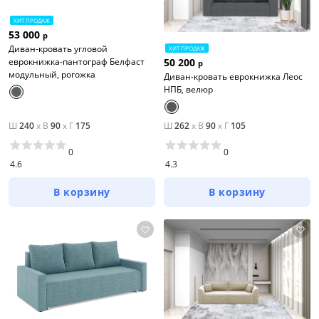
ХИТ ПРОДАЖ
53 000
р
Диван-кровать угловой
ХИТ ПРОДАЖ
50 200
еврокнижка-пантограф Белфаст
р
модульный, рогожка
Диван-кровать еврокнижка Леос
НПБ, велюр
Ш
240
x
В
90
x
Г
175
Ш
262
x
В
90
x
Г
105
0
0
4.6
4.3
В корзину
В корзину