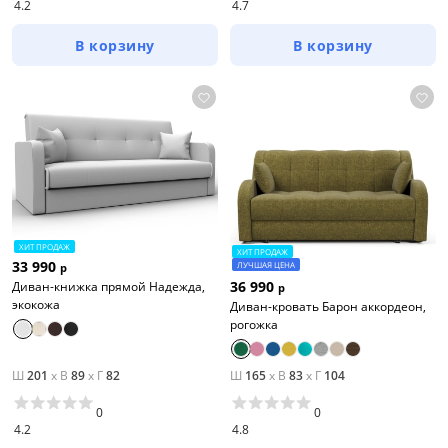
4.2
4.7
В корзину
В корзину
ХИТ ПРОДАЖ
ХИТ ПРОДАЖ
33 990
ЛУЧШАЯ ЦЕНА
р
36 990
Диван-книжка прямой Надежда,
р
экокожа
Диван-кровать Барон аккордеон,
рогожка
Ш
201
x
В
89
x
Г
82
Ш
165
x
В
83
x
Г
104
0
0
4.2
4.8