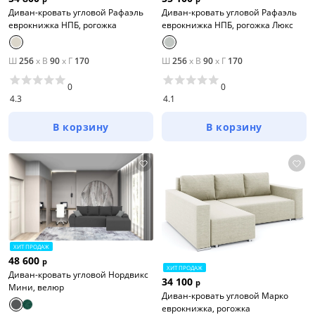
Диван-кровать угловой Рафаэль
Диван-кровать угловой Рафаэль
еврокнижка НПБ, рогожка
еврокнижка НПБ, рогожка Люкс
Ш
256
x
В
90
x
Г
170
Ш
256
x
В
90
x
Г
170
0
0
4.3
4.1
В корзину
В корзину
ХИТ ПРОДАЖ
48 600
р
ХИТ ПРОДАЖ
Диван-кровать угловой Нордвикс
34 100
р
Мини, велюр
Диван-кровать угловой Марко
еврокнижка, рогожка