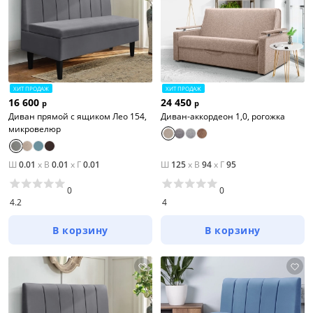
ХИТ ПРОДАЖ
ХИТ ПРОДАЖ
16 600
24 450
р
р
Диван прямой с ящиком Лео 154,
Диван-аккордеон 1,0, рогожка
микровелюр
Ш
0.01
x
В
0.01
x
Г
0.01
Ш
125
x
В
94
x
Г
95
0
0
4.2
4
В корзину
В корзину