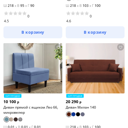
Ш
218
x
В
95
x
Г
90
Ш
218
x
В
103
x
Г
100
0
0
4.5
4.6
В корзину
В корзину
ХИТ ПРОДАЖ
ХИТ ПРОДАЖ
10 100
20 290
р
р
Диван прямой с ящиком Лео 66,
Диван Милан 140
микровелюр
Ш
0.01
x
В
0.01
x
Г
0.01
Ш
218
x
В
103
x
Г
100