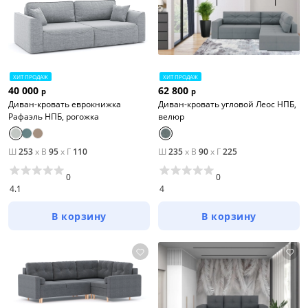
ХИТ ПРОДАЖ
ХИТ ПРОДАЖ
40 000
62 800
р
р
Диван-кровать еврокнижка
Диван-кровать угловой Леос НПБ,
Рафаэль НПБ, рогожка
велюр
Ш
253
x
В
95
x
Г
110
Ш
235
x
В
90
x
Г
225
0
0
4.1
4
В корзину
В корзину