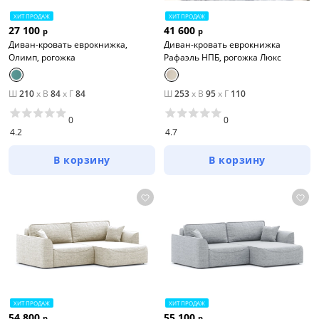
ХИТ ПРОДАЖ
ХИТ ПРОДАЖ
27 100
41 600
р
р
Диван-кровать еврокнижка,
Диван-кровать еврокнижка
Олимп, рогожка
Рафаэль НПБ, рогожка Люкс
Ш
210
x
В
84
x
Г
84
Ш
253
x
В
95
x
Г
110
0
0
4.2
4.7
В корзину
В корзину
ХИТ ПРОДАЖ
ХИТ ПРОДАЖ
54 800
55 100
р
р