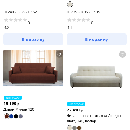
Ш
240
x
В
85
x
Г
152
Ш
235
x
В
95
x
Г
135
0
0
4.2
4.1
В корзину
В корзину
ХИТ ПРОДАЖ
19 190
р
ХИТ ПРОДАЖ
Диван Милан 120
22 490
р
Диван- кровать книжка Лондон
Люкс, 140, велюр