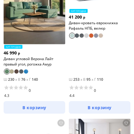
ХИТ ПРОДАЖ
41 200
р
Диван-кровать еврокнижка
Рафаэль НПБ, велюр
ХИТ ПРОДАЖ
46 990
р
Диван угловой Верона Лайт
правый угол, рогожка Амур
Ш
230
x
В
76
x
Г
140
Ш
253
x
В
95
x
Г
110
0
0
4.3
4.4
В корзину
В корзину