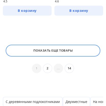
4.5
4.6
Красный
В корзину
В корзину
Синий
Серый
Все варианты
Размер
Ширина, см
ПОКАЗАТЬ ЕЩЕ ТОВАРЫ
от
до
1
2
...
14
Глубина, см
от
до
С деревянными подлокотниками
Двухместные
На нож