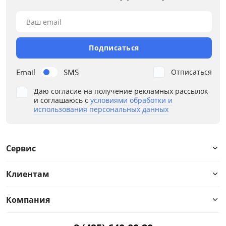
Ваш email
Пружинный блок
Дополнительные опции
Подписаться
Жесткость
Email
SMS
Отписаться
Даю согласие на получение рекламных рассылок
Каркас
и соглашаюсь с
условиями обработки и
использования персональных данных
Конфигурация
Назначение
Сервис
Наполнение
Клиентам
Ортопедическое основание
Компания
Подлокотники