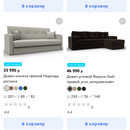
В корзину
В корзину
ХИТ ПРОДАЖ
ХИТ ПРОДАЖ
33 990
46 990
р
р
Диван-книжка прямой Надежда,
Диван угловой Верона Лайт
рогожка
правый угол, микровельвет
Ш
201
x
В
89
x
Г
82
Ш
230
x
В
76
x
Г
140
0
0
4.4
4.4
В корзину
В корзину