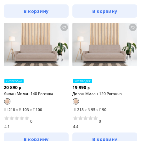
В корзину
В корзину
ХИТ ПРОДАЖ
ХИТ ПРОДАЖ
20 890
19 990
р
р
Диван Милан 140 Рогожка
Диван Милан 120 Рогожка
Ш
218
x
В
103
x
Г
100
Ш
218
x
В
95
x
Г
90
0
0
4.1
4.4
В корзину
В корзину