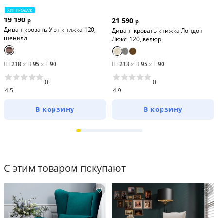
ХИТ ПРОДАЖ
19 190
21 590
р
р
Диван-кровать Уют книжка 120,
Диван- кровать книжка Лондон
шенилл
Люкс, 120, велюр
Ш
218
x
В
95
x
Г
90
Ш
218
x
В
95
x
Г
90
0
0
4.5
4.9
В корзину
В корзину
С этим товаром покупают