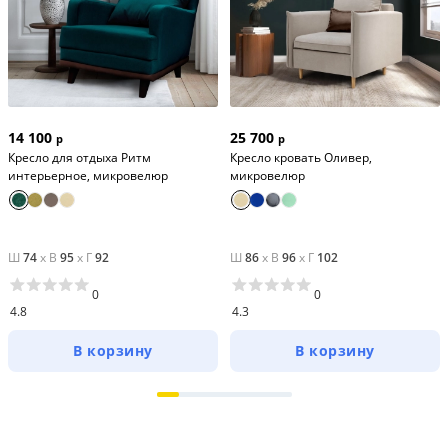
14 100
25 700
р
р
Кресло для отдыха Ритм
Кресло кровать Оливер,
интерьерное, микровелюр
микровелюр
Ш
74
x
В
95
x
Г
92
Ш
86
x
В
96
x
Г
102
0
0
4.8
4.3
В корзину
В корзину