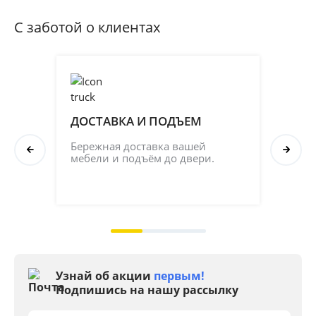
С заботой о клиентах
ДОСТАВКА И ПОДЪЕМ
ПР
СБ
Бережная доставка вашей 
мебели и подъём до двери.
Соб
кач
на 2
Узнай об акции
первым!
Подпишись на нашу рассылку