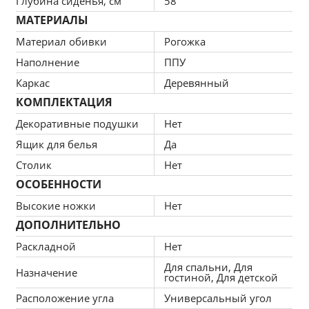
Глубина сиденья, см
58
МАТЕРИАЛЫ
Материал обивки
Рогожка
Основные преимущества дивана:
Наполнение
ППУ
Каркас
Деревянный
пенополиуретан
: упругий материал, 
КОМПЛЕКТАЦИЯ
моментально восстанавливает форму, 
Декоративные подушки
Нет
правильно поддерживает тело во время сна и 
Ящик для белья
Да
отдыха;
Столик
Нет
ящик для белья
: лёгкий доступ к запасным или 
ОСОБЕННОСТИ
основным наборам постельного белья;
Высокие ножки
Нет
узкие подлокотники
: прибавляют мебели 
ДОПОЛНИТЕЛЬНО
утонченный, элегантный облик;
Раскладной
Нет
деревянный каркас
: переносит чрезмерные 
Для спальни, Для
регулярные нагрузки и при этом совершенно 
Назначение
гостиной, Для детской
не деформируется;
Расположение угла
Универсальный угол
компактные размеры
: подойдет для 