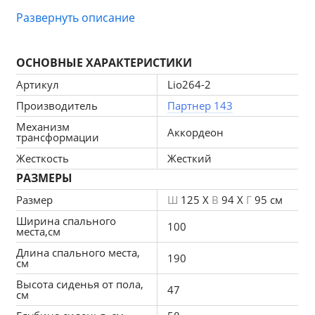
Развернуть описание
Самый популярный механизм
 для 
малогабаритных помещений. Механизм по 
ОСНОВНЫЕ ХАРАКТЕРИСТИКИ
принципу «гармошки»: для превращения дивана в 
Артикул
Lio264-2
кровать необходимо слегка приподнять сидение 
Производитель
Партнер 143
до щелчка, затем выдвинуть сидение вперёд.
Механизм
Аккордеон
трансформации
Жесткость
Жесткий
Обивка
 дивана выполнена в популярных 
РАЗМЕРЫ
оттенков рогожки.
Размер
Ш
125 X
В
94 X
Г
95 см
Ширина спального
100
места,см
В диване имеется  ящик для белья
Длина спального места,
190
см
Высота сиденья от пола,
47
см
Сборка не требуется.