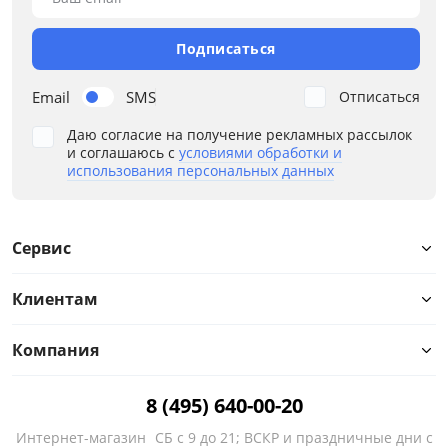
Дополнительные опции
Подписаться
Жесткость
Email
SMS
Отписаться
Каркас
Даю согласие на получение рекламных рассылок
и соглашаюсь с
условиями обработки и
Конфигурация
использования персональных данных
Назначение
Сервис
Наполнение
Клиентам
Ортопедическое основание
Подлокотники
Компания
Расположение угла
8 (495) 640-00-20
Интернет-магазин
СБ с 9 до 21; ВСКР и праздничные дни с
Стиль