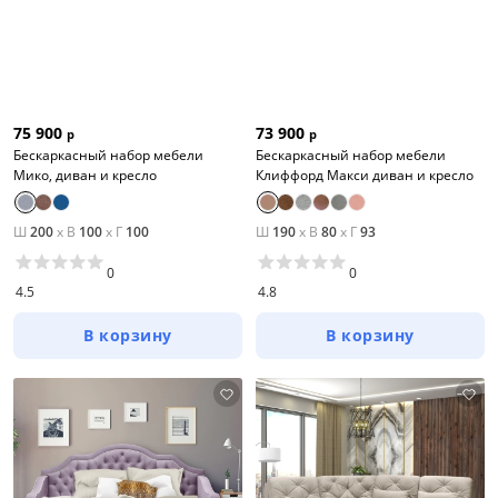
75 900
73 900
р
р
Бескаркасный набор мебели
Бескаркасный набор мебели
Мико, диван и кресло
Клиффорд Макси диван и кресло
Ш
200
x
В
100
x
Г
100
Ш
190
x
В
80
x
Г
93
0
0
4.5
4.8
В корзину
В корзину