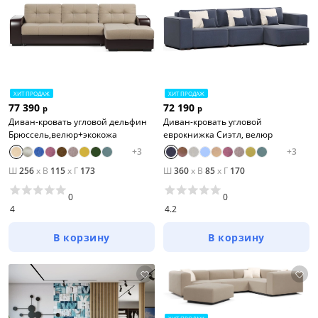
ХИТ ПРОДАЖ
ХИТ ПРОДАЖ
77 390
72 190
р
р
Диван-кровать угловой дельфин
Диван-кровать угловой
Брюссель,велюр+экокожа
еврокнижка Сиэтл, велюр
+
3
+
3
Ш
256
x
В
115
x
Г
173
Ш
360
x
В
85
x
Г
170
0
0
4
4.2
В корзину
В корзину