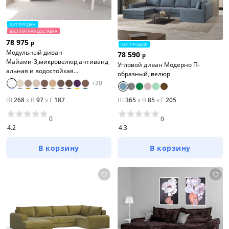
ХИТ ПРОДАЖ
БЕСПЛАТНАЯ ДОСТАВКА
78 975
р
ХИТ ПРОДАЖ
Модульный диван
78 590
р
Майами-3,микровелюр,антиванд
Угловой диван Модерно П-
альная и водостойкая
образный, велюр
ткань,венеция
+
20
Ш
268
x
В
97
x
Г
187
Ш
365
x
В
85
x
Г
205
0
0
4.2
4.3
В корзину
В корзину