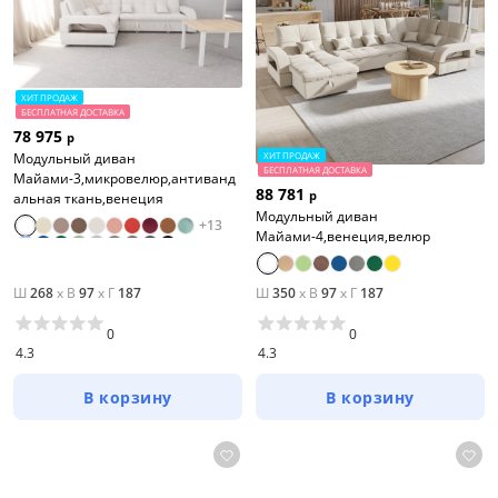
ХИТ ПРОДАЖ
БЕСПЛАТНАЯ ДОСТАВКА
78 975
р
ХИТ ПРОДАЖ
Модульный диван
БЕСПЛАТНАЯ ДОСТАВКА
Майами-3,микровелюр,антиванд
88 781
р
альная ткань,венеция
Модульный диван
+
13
Майами-4,венеция,велюр
Ш
268
x
В
97
x
Г
187
Ш
350
x
В
97
x
Г
187
0
0
4.3
4.3
В корзину
В корзину