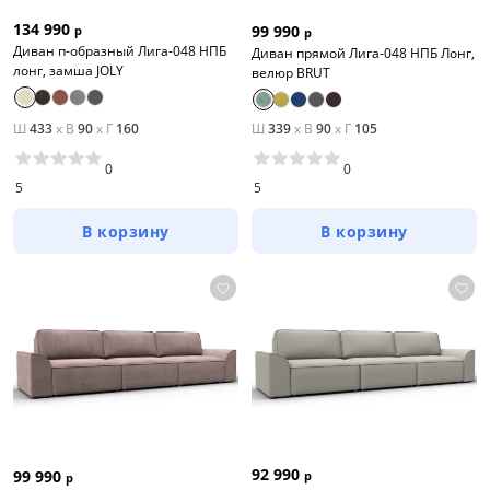
134 990
99 990
р
р
Диван п-образный Лига-048 НПБ
Диван прямой Лига-048 НПБ Лонг,
лонг, замша JOLY
велюр BRUT
Ш
433
x
В
90
x
Г
160
Ш
339
x
В
90
x
Г
105
0
0
5
5
В корзину
В корзину
92 990
99 990
р
р