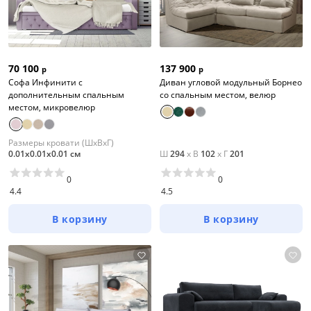
70 100
137 900
р
р
Софа Инфинити с
Диван угловой модульный Борнео
дополнительным спальным
со спальным местом, велюр
местом, микровелюр
Размеры кровати (ШхВхГ)
0.01х0.01х0.01 см
Ш
294
x
В
102
x
Г
201
0
0
4.4
4.5
В корзину
В корзину