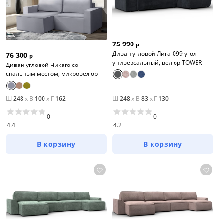
75 990
р
Диван угловой Лига-099 угол
76 300
р
универсальный, велюр TOWER
Диван угловой Чикаго со
спальным местом, микровелюр
Ш
248
x
В
100
x
Г
162
Ш
248
x
В
83
x
Г
130
0
0
4.4
4.2
В корзину
В корзину