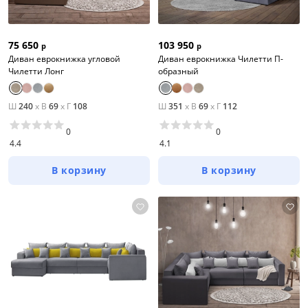
75 650
103 950
р
р
Диван еврокнижка угловой
Диван еврокнижка Чилетти П-
Чилетти Лонг
образный
Ш
240
x
В
69
x
Г
108
Ш
351
x
В
69
x
Г
112
0
0
4.4
4.1
В корзину
В корзину