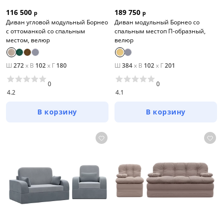
116 500
189 750
р
р
Диван угловой модульный Борнео
Диван модульный Борнео со
с оттоманкой со спальным
спальным местоп П-образный,
местом, велюр
велюр
Ш
272
x
В
102
x
Г
180
Ш
384
x
В
102
x
Г
201
0
0
4.2
4.1
В корзину
В корзину