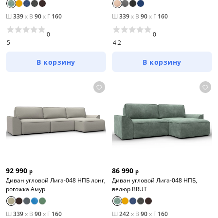
Ш
339
x
В
90
x
Г
160
Ш
339
x
В
90
x
Г
160
0
0
5
4.2
В корзину
В корзину
92 990
86 990
р
р
Диван угловой Лига-048 НПБ лонг,
Диван угловой Лига-048 НПБ,
рогожка Амур
велюр BRUT
Ш
339
x
В
90
x
Г
160
Ш
242
x
В
90
x
Г
160