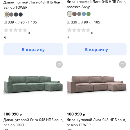
Диван прямой Лига-048 НПБ Лонг,
Диван прямой Лига-048 НПБ Лонг,
рогожка Амур
велюр TOWER
Ш
339
x
В
90
x
Г
105
Ш
339
x
В
90
x
Г
105
0
0
5
5
В корзину
В корзину
100 990
100 990
р
р
Диван угловой Лига-048 НПБ лонг,
Диван угловой Лига-048 НПБ лонг,
велюр BRUT
велюр TOWER