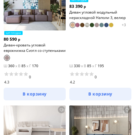
ХИТ ПРОДАЖ
83 390
р
Диван угловой модульный
нераскладной Наполи 3, велюр
+
3
ХИТ ПРОДАЖ
80 590
р
Диван-кровать угловой
еврокнижка Сиэтл со ступеньками
Ш
360
x
В
85
x
Г
170
Ш
330
x
В
85
x
Г
195
0
0
4.3
4.2
В корзину
В корзину