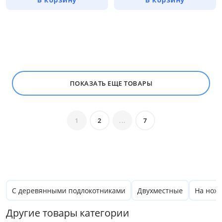
Серый
Все варианты
Размер
Ширина, см
ПОКАЗАТЬ ЕЩЕ ТОВАРЫ
от
до
1
2
...
7
Глубина, см
от
до
С деревянными подлокотниками
Двухместные
На нож
Высота, см
Другие товары категории
от
до