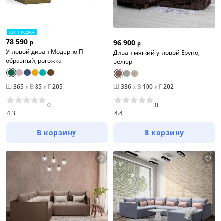
ХИТ ПРОДАЖ
78 590
96 900
р
р
Угловой диван Модерно П-
Диван мягкий угловой Бруно,
образный, рогожка
велюр
Ш
365
x
В
85
x
Г
205
Ш
336
x
В
100
x
Г
202
0
0
4.3
4.4
В корзину
В корзину