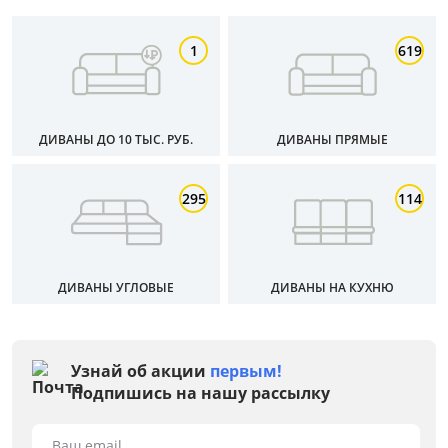
1
619
Материал
Тип
ДИВАНЫ ДО 10 ТЫС. РУБ.
ДИВАНЫ ПРЯМЫЕ
Особенности
295
114
Размер спального места, см
Материал обивки
ДИВАНЫ УГЛОВЫЕ
ДИВАНЫ НА КУХНЮ
Раскладной
Узнай об акции
первым!
Механизм трансформации
Подпишись на нашу рассылку
Пружинный блок
Ваш email