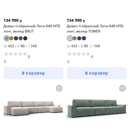
134 990
134 990
р
р
Диван п-образный Лига-048 НПБ
Диван п-образный Лига-048 НПБ
лонг, велюр BRUT
лонг, велюр TOWER
Ш
433
x
В
90
x
Г
160
Ш
433
x
В
90
x
Г
160
0
0
5
5
В корзину
В корзину