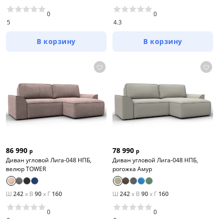
0
0
5
4.3
В корзину
В корзину
86 990
78 990
р
р
Диван угловой Лига-048 НПБ,
Диван угловой Лига-048 НПБ,
Тип товара
велюр TOWER
рогожка Амур
Кровати
Ш
242
x
В
90
x
Г
160
Ш
242
x
В
90
x
Г
160
Диваны
0
0