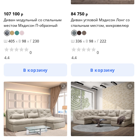
107 100
84 750
р
р
Диван модульный со спальным
Диван угловой Мэдисон Лонг со
местом Мэдисон П-образный
спальным местом, микровелюр
Ш
405
x
В
98
x
Г
230
Ш
336
x
В
98
x
Г
222
0
0
4.4
4.4
В корзину
В корзину