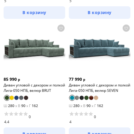
Комплекты мягкой мебели
5
5
В корзину
В корзину
Цена
от
до
Цвет
Белый
Бежевый
85 990
77 990
р
р
Диван угловой с декором и полкой
Диван угловой с декором и полкой
Черный
Лига-050 НПБ, велюр BRUT
Лига-050 НПБ, велюр SEVEN
Зеленый
Ш
280
x
В
90
x
Г
162
Ш
280
x
В
90
x
Г
162
Голубой
0
0
Красный
4.4
4
Синий
В корзину
В корзину