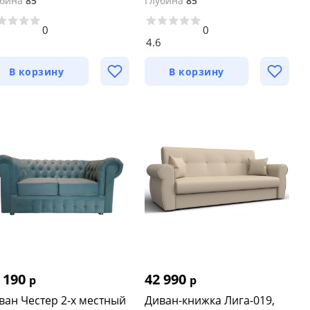
убина
85
Глубина
85
0
0
9
4.6
В корзину
В корзину
 190
42 990
р
р
ван Честер 2-х местный
Диван-книжка Лига-019,