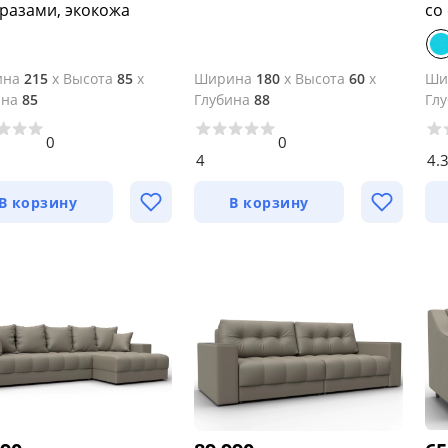
тразами, экокожа
ина
215
x
Высота
85
x
Ширина
180
x
Высота
60
x
Ши
ина
85
Глубина
88
Гл
0
0
4
4.
В корзину
В корзину