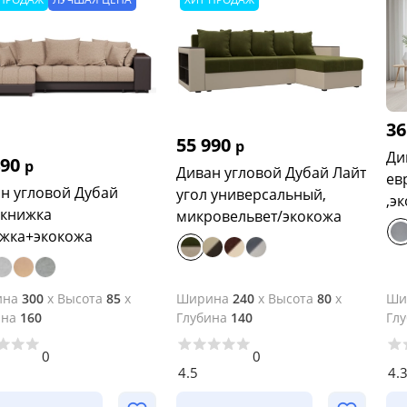
36
55 990
р
Ди
490
р
Диван угловой Дубай Лайт
ев
н угловой Дубай
угол универсальный,
книжка
микровельвет/экокожа
жка+экокожа
ина
300
x
Высота
85
x
Ширина
240
x
Высота
80
x
Ши
ина
160
Глубина
140
Гл
0
0
4.5
4.