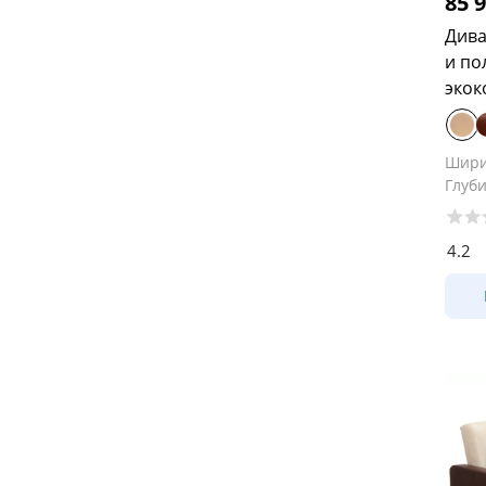
85 
Дива
и по
экок
Шир
Глуб
4.2