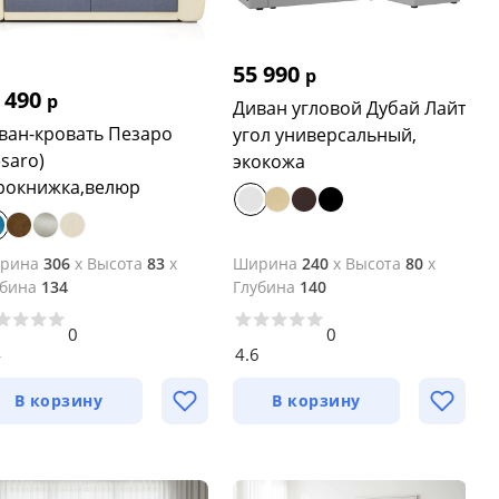
55 990
р
 490
р
Диван угловой Дубай Лайт
ван-кровать Пезаро
угол универсальный,
esaro)
экокожа
рокнижка,велюр
рина
306
x
Высота
83
x
Ширина
240
x
Высота
80
x
убина
134
Глубина
140
0
0
4
4.6
В корзину
В корзину