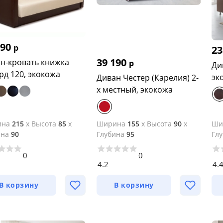
590
р
23
39 190
н-кровать книжка
р
Ди
Аккорд 120, экокожа
эк
Диван Честер (Карелия) 2-
х местный, экокожа
ина
215
x
Высота
85
x
Ширина
155
x
Высота
90
x
Ши
ина
90
Глубина
95
Гл
0
0
4.2
4.
В корзину
В корзину