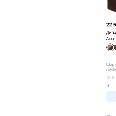
22 
Дива
Шир
Глуб
4