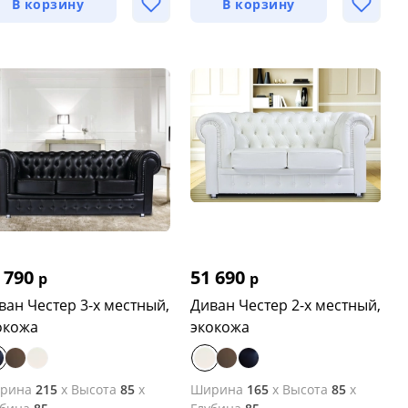
В корзину
В корзину
 790
51 690
р
р
ван Честер 3-х местный,
Диван Честер 2-х местный,
окожа
экокожа
рина
215
x
Высота
85
x
Ширина
165
x
Высота
85
x