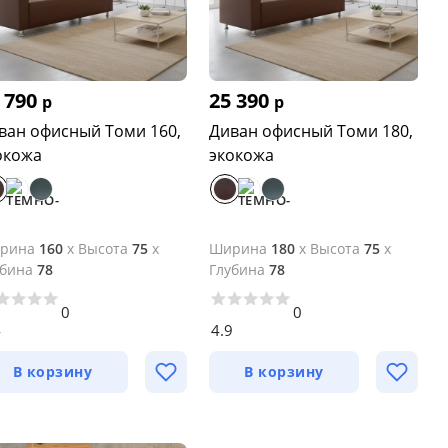
 790
25 390
р
р
ван офисный Томи 160,
Диван офисный Томи 180,
окожа
экокожа
рина
160
x
Высота
75
x
Ширина
180
x
Высота
75
x
убина
78
Глубина
78
0
0
4
4.9
В корзину
В корзину