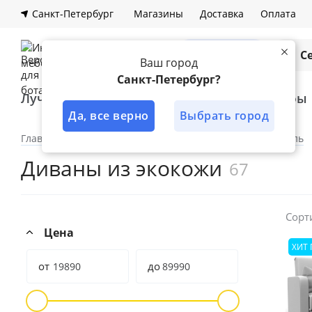
Санкт-Петербург
Магазины
Доставка
Оплата
Каталог
С
Ваш город
Санкт-Петербург?
Лучшее решение
Кухни
Шкафы
Да, все верно
Выбрать город
Главная
Каталог
По категориям
Мягкая мебель
Диваны из экокожи
67
Сорт
Цена
ХИТ
от
до