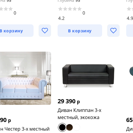
ина
95
Глубина
95
Гл
0
0
4.2
4.
В корзину
В корзину
29 390
р
Диван Клиппан 3-х
местный, экокожа
790
65
р
н Честер 3-х местный
Ди