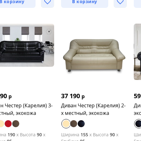
В корзину
В корзину
590
37 190
59
р
р
н Честер (Карелия) 3-
Диван Честер (Карелия) 2-
Ди
стный, экокожа
х местный, экокожа
эк
ина
190
x
Высота
90
x
Ширина
155
x
Высота
90
x
Ши