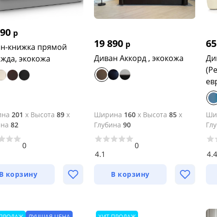
990
р
19 890
65
р
н-книжка прямой
Диван Аккорд , экокожа
Ди
жда, экокожа
(P
ев
ина
201
x
Высота
89
x
Ширина
160
x
Высота
85
x
Ши
ина
82
Глубина
90
Гл
0
0
4.1
4.
В корзину
В корзину
 ПРОДАЖ
ЛУЧШАЯ ЦЕНА
ХИТ ПРОДАЖ