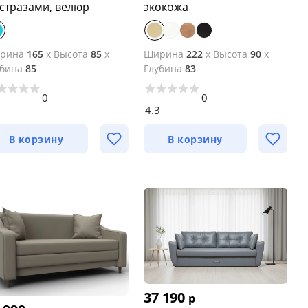
со стразами, велюр
экокожа
рина
165
x
Высота
85
x
Ширина
222
x
Высота
90
x
убина
85
Глубина
83
0
0
3
4.3
В корзину
В корзину
37 190
р