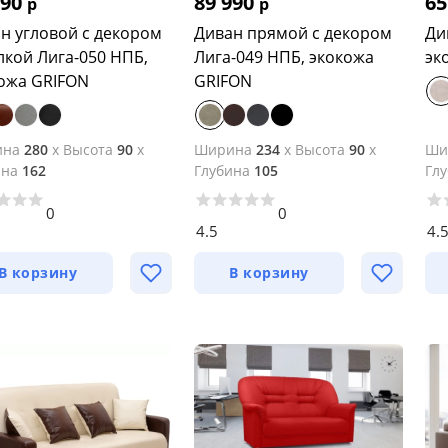
990
89 990
65
р
р
н угловой с декором
Диван прямой с декором
Ди
лкой Лига-050 НПБ,
Лига-049 НПБ, экокожа
эк
ожа GRIFON
GRIFON
ина
280
x
Высота
90
x
Ширина
234
x
Высота
90
x
Ши
ина
162
Глубина
105
Гл
0
0
4.5
4.
В корзину
В корзину