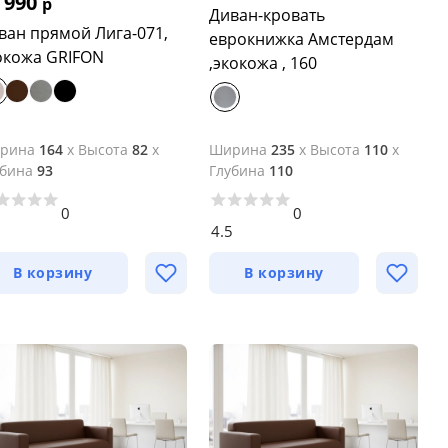
 990
р
Диван-кровать
ван прямой Лига-071,
еврокнижка Амстердам
окожа GRIFON
,экокожа , 160
рина
164
x
Высота
82
x
Ширина
235
x
Высота
110
x
убина
93
Глубина
110
0
0
5
4.5
В корзину
В корзину