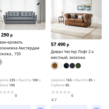
 290
р
ван-кровать
57 490
р
рокнижка Амстердам
Диван Честер Лофт 2-х
,экокожа , 150
местный, экокожа
рина
235
x
Высота
100
x
Ширина
165
x
Высота
85
x
убина
100
Глубина
85
0
0
3
4.7