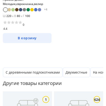
Ширина, см
Мелодия,еврокнижка,велюр
+
4
от
до
Ш
220
x
В
80
x
Г
100
0
4.4
Глубина, см
В корзину
от
до
Высота, см
С деревянными подлокотниками
Двухместные
На нож
от
до
Другие товары категории
Материал обивки
1
624