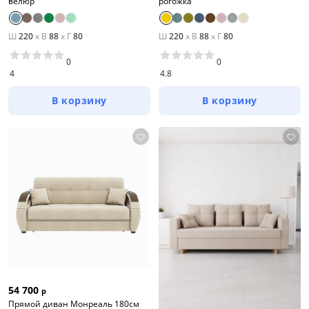
велюр
рогожка
Ш
220
x
В
88
x
Г
80
Ш
220
x
В
88
x
Г
80
0
0
4
4.8
В корзину
В корзину
Цена
от
до
54 700
р
Прямой диван Монреаль 180см