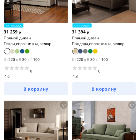
ХИТ ПРОДАЖ
ХИТ ПРОДАЖ
31 259
31 394
р
р
Прямой диван
Прямой диван
Генри,еврокнижка,велюр
Пандора,еврокнижка,велюр
Ш
220
x
В
80
x
Г
100
Ш
220
x
В
80
x
Г
100
0
0
4.6
4.3
В корзину
В корзину