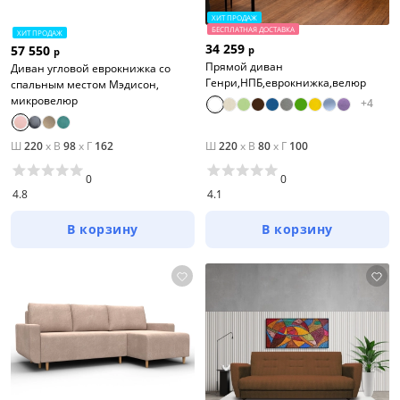
ХИТ ПРОДАЖ
БЕСПЛАТНАЯ ДОСТАВКА
ХИТ ПРОДАЖ
34 259
57 550
р
р
Прямой диван
Диван угловой еврокнижка со
Генри,НПБ,еврокнижка,велюр
спальным местом Мэдисон,
микровелюр
+
4
Ш
220
x
В
98
x
Г
162
Ш
220
x
В
80
x
Г
100
0
0
4.8
4.1
В корзину
В корзину