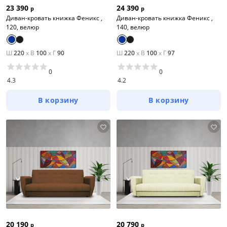
23 390
24 390
р
р
Диван-кровать книжка Феникс ,
Диван-кровать книжка Феникс ,
120, велюр
140, велюр
Ш
220
x
В
100
x
Г
90
Ш
220
x
В
100
x
Г
97
0
0
4.3
4.2
В корзину
В корзину
20 190
20 790
р
р