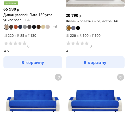
НОВИНКА
65 990
р
Диван угловой Лига-130 угол
20 790
р
универсальный
Диван-кровать Лира, астра, 140
+
6
Ш
220
x
В
85
x
Г
130
Ш
220
x
В
100
x
Г
100
0
0
4.5
4
В корзину
В корзину