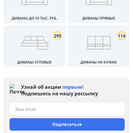
Раскладной
Механизм трансформации
ДИВАНЫ ДО 10 ТЫС. РУБ.
ДИВАНЫ ПРЯМЫЕ
Жесткость
295
114
Каркас
Конфигурация
ДИВАНЫ УГЛОВЫЕ
ДИВАНЫ НА КУХНЮ
Назначение
Узнай об акции
первым!
Наполнение
Подпишись на нашу рассылку
Ортопедическое основание
Ваш email
Подлокотники
Подписаться
Расположение угла