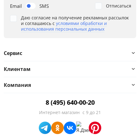
Email
SMS
Отписаться
Стиль
Даю согласие на получение рекламных рассылок
и соглашаюсь с
условиями обработки и
Тип спального места
использования персональных данных
Количество посадочных мест
Сервис
Высокие ножки
Клиентам
Декоративные подушки
Столик
Компания
Ящик для белья
8 (495) 640-00-20
Интернет-магазин
с 9 до 21
Высота сиденья от пола, см
Глубина сиденья, см