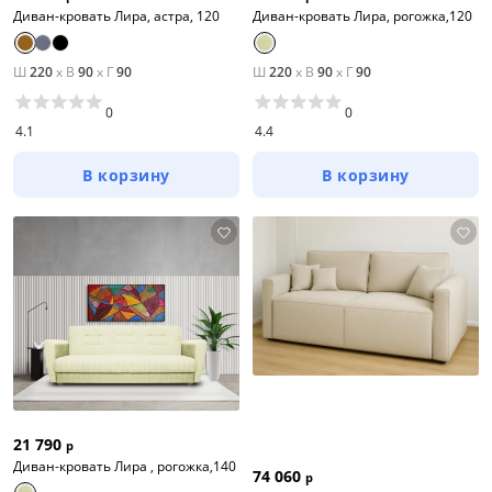
Диван-кровать Лира, астра, 120
Диван-кровать Лира, рогожка,120
Ш
220
x
В
90
x
Г
90
Ш
220
x
В
90
x
Г
90
0
0
4.1
4.4
В корзину
В корзину
21 790
р
Диван-кровать Лира , рогожка,140
74 060
р