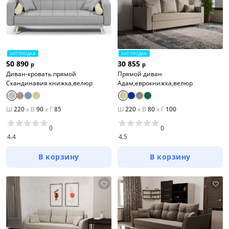
ХИТ ПРОДАЖ
ХИТ ПРОДАЖ
50 890
30 855
р
р
Диван-кровать прямой
Прямой диван
Скандинавия книжка,велюр
Адам,еврокнижка,велюр
Ш
220
x
В
90
x
Г
85
Ш
220
x
В
80
x
Г
100
0
0
4.4
4.5
В корзину
В корзину