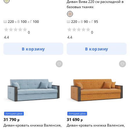
Диван Вива 220 см раскладной в
базовых тканях
Ш
220
x
В
100
x
Г
100
Ш
220
x
В
90
x
Г
95
0
0
4.4
4.4
В корзину
В корзину
ЛУЧШАЯ ЦЕНА
ЛУЧШАЯ ЦЕНА
31 790
31 690
р
р
Диван-кровать книжка Валенсия,
Диван-кровать книжка Валенсия,