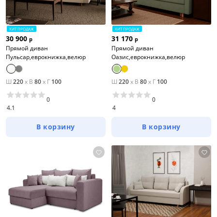
ХИТ ПРОДАЖ
ХИТ ПРОДАЖ
30 900
31 170
р
р
Прямой диван
Прямой диван
Пульсар,еврокнижка,велюр
Оазис,еврокнижка,велюр
Ш
220
x
В
80
x
Г
100
Ш
220
x
В
80
x
Г
100
0
0
4.1
4
В корзину
В корзину