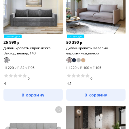
ХИТ ПРОДАЖ
ХИТ ПРОДАЖ
25 990
50 390
р
р
Диван-кровать еврокнижка
Диван-кровать Палермо
Вектор, велюр, 140
еврокнижка,велюр
Ш
220
x
В
82
x
Г
95
Ш
220
x
В
100
x
Г
105
0
0
4
4.1
В корзину
В корзину