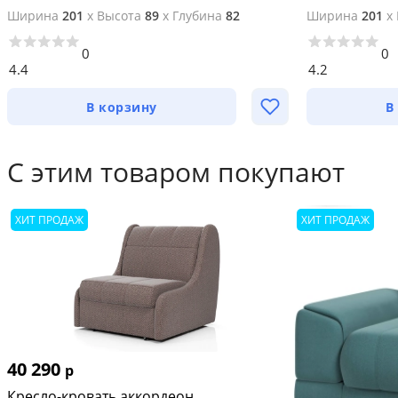
Ширина
201
x
Высота
89
x
Глубина
82
Ширина
201
x
0
0
4.4
4.2
В корзину
В
С этим товаром покупают
ХИТ ПРОДАЖ
ХИТ ПРОДАЖ
40 290
р
Кресло-кровать аккордеон