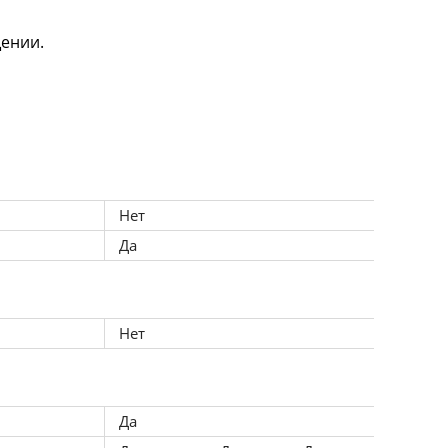
ении.
я качественным 
.
Нет
Да
Нет
Да