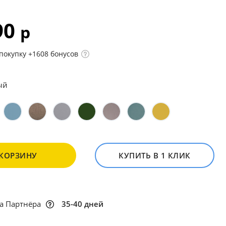
90
р
покупку +1608 бонусов
ый
 КОРЗИНУ
КУПИТЬ В 1 КЛИК
а Партнёра
35-40 дней