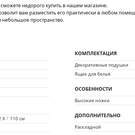
 сможете недорого купить в нашем магазине.
зволит вам разместить его практически в любом помещ
в небольшое пространство.
рочный и приятный на ощупь материал велюр. Благодар
 - аккордеон данная модель прослужит вам долгие годы
КОМПЛЕКТАЦИЯ
Декоративные подушки
1
Ящик для белья
ОСОБЕННОСТИ
Высокие ножки
ДОПОЛНИТЕЛЬНО
2 X
Г
110 см
Раскладной