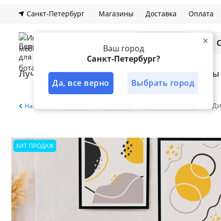
Санкт-Петербург
Магазины
Доставка
Оплата
Каталог
Ваш город
Санкт-Петербург?
Лучшее решение
Кухни
Шкафы
Да, все верно
Выбрать город
Главная
Каталог
Мягкая мебель
Д
Назад
ХИТ ПРОДАЖ