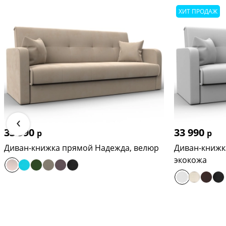
ХИТ ПРОДАЖ
‹
33 990
33 990
р
р
Диван-книжка прямой Надежда, велюр
Диван-книжк
экокожа