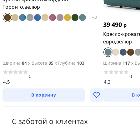
Торонто,велюр
+
3
39 490
р
Кресло-кроват
евро,велюр
Ширина
84
x
Высота
85
x
Глубина
103
Ширина
117
x
Вы
0
0
4.5
4.3
В корзину
В 
С заботой о клиентах