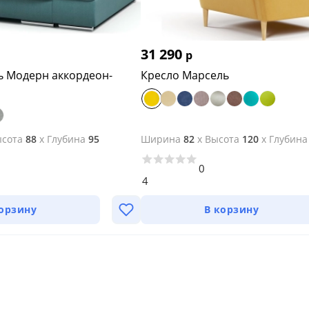
31 290
р
ь Модерн аккордеон-
Кресло Марсель
сота
88
x
Глубина
95
Ширина
82
x
Высота
120
x
Глубина
0
4
корзину
В корзину