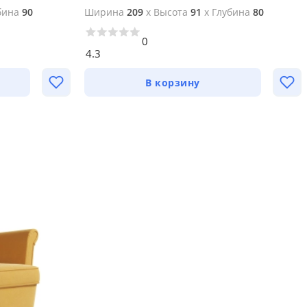
бина
90
Ширина
209
x
Высота
91
x
Глубина
80
0
4.3
В корзину