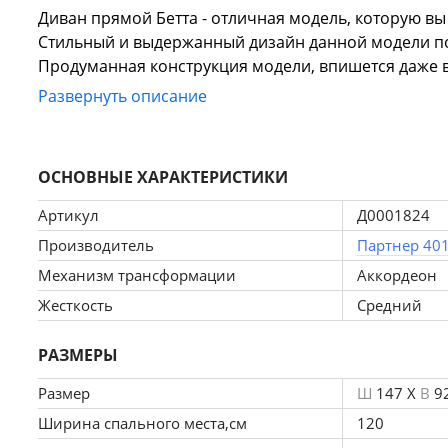
Диван прямой Бетта - отличная модель, которую вы
Стильный и выдержанный дизайн данной модели по
Продуманная конструкция модели, впишется даже 
Для создания Диван прямой Бетта использовался п
Развернуть описание
материалам и простому в использовании механизму
ОСНОВНЫЕ ХАРАКТЕРИСТИКИ
Артикул
Д0001824
Производитель
Партнер 40
Механизм трансформации
Аккордеон
Жесткость
Средний
РАЗМЕРЫ
Размер
Ш
147 X
В
9
Ширина спального места,см
120