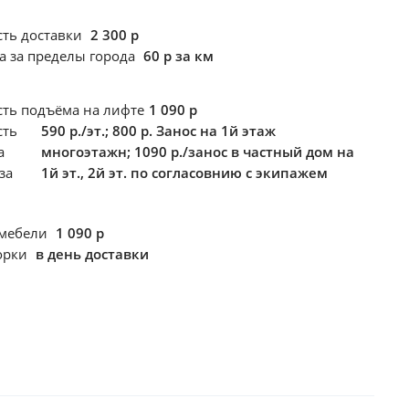
сть доставки
2 300 р
а за пределы города
60 р за км
сть подъёма
на лифте
1 090 р
сть
590 р./эт.; 800 р. Занос на 1й этаж
а
многоэтажн; 1090 р./занос в частный дом на
за
1й эт., 2й эт. по согласовнию с экипажем
 мебели
1 090 р
борки
в день доставки