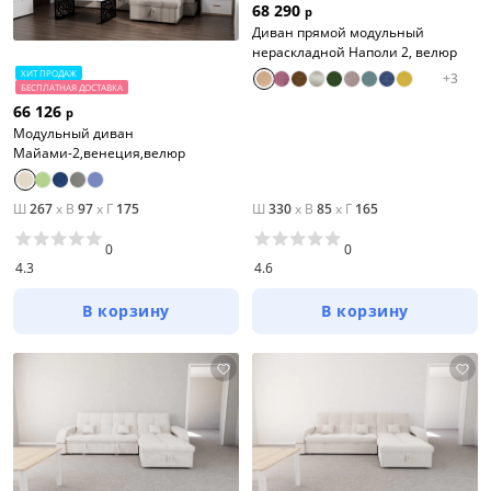
68 290
р
Диван прямой модульный
нераскладной Наполи 2, велюр
ХИТ ПРОДАЖ
+
3
БЕСПЛАТНАЯ ДОСТАВКА
66 126
р
Модульный диван
Майами-2,венеция,велюр
Ш
267
x
В
97
x
Г
175
Ш
330
x
В
85
x
Г
165
0
0
4.3
4.6
В корзину
В корзину