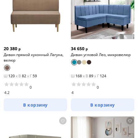
20 380
34 650
р
р
Диван прямой кухонный Лагуна,
Диван угловой Лео, микровелюр
велюр
Ш
120
x
В
82
x
Г
59
Ш
168
x
В
89
x
Г
124
0
0
4.2
4
В корзину
В корзину