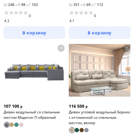
Ш
248
x
В
98
x
Г
163
Ш
351
x
В
69
x
Г
112
0
0
4.3
4.1
В корзину
В корзину
Цена
107 100
116 500
р
р
от
до
Диван модульный со спальным
Диван угловой модульный Борнео
местом Мэдисон П-образный
с оттоманкой со спальным
местом, велюр