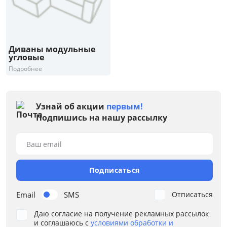
Раскладной
Механизм трансформации
Диваны модульные
Жесткость
угловые
Подробнее
Каркас
Конфигурация
Узнай об акции
первым!
Подпишись на нашу рассылку
Назначение
Ваш email
Наполнение
Подписаться
Ортопедическое основание
Email
SMS
Отписаться
Подлокотники
Даю согласие на получение рекламных рассылок
Расположение угла
и соглашаюсь с
условиями обработки и