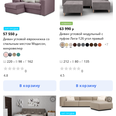
НОВИНКА
63 990
р
ХИТ ПРОДАЖ
57 550
Диван угловой модульный с
р
пуфом Лига-126 угол правый
Диван угловой еврокнижка со
спальным местом Мэдисон,
+
7
микровелюр
Ш
220
x
В
98
x
Г
162
Ш
212
x
В
80
x
Г
135
0
0
4.8
4.5
В корзину
В корзину
ХИТ ПРОДАЖ