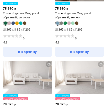
ХИТ ПРОДАЖ
ХИТ ПРОДАЖ
78 590
78 590
р
р
Угловой диван Модерно П-
Угловой диван Модерно П-
образный, рогожка
образный, велюр
Ш
365
x
В
85
x
Г
205
Ш
365
x
В
85
x
Г
205
0
0
4.3
4.3
В корзину
В корзину
ХИТ ПРОДАЖ
ХИТ ПРОДАЖ
БЕСПЛАТНАЯ ДОСТАВКА
БЕСПЛАТНАЯ ДОСТАВКА
78 975
78 975
р
р