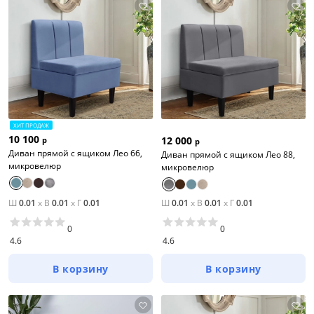
ХИТ ПРОДАЖ
10 100
12 000
р
р
Диван прямой с ящиком Лео 66,
Диван прямой с ящиком Лео 88,
микровелюр
микровелюр
Ш
0.01
x
В
0.01
x
Г
0.01
Ш
0.01
x
В
0.01
x
Г
0.01
0
0
4.6
4.6
В корзину
В корзину