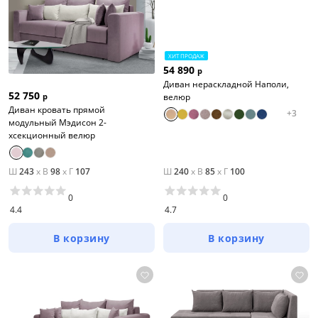
ХИТ ПРОДАЖ
54 890
р
Диван нераскладной Наполи,
52 750
велюр
р
Диван кровать прямой
+
3
модульный Мэдисон 2-
хсекционный велюр
Ш
243
x
В
98
x
Г
107
Ш
240
x
В
85
x
Г
100
0
0
4.4
4.7
В корзину
В корзину