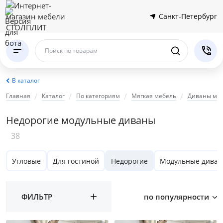
Санкт-Петербург
Поиск по товарам
В каталог
Главная
Каталог
По категориям
Мягкая мебель
Диваны мо
Недорогие модульные диваны
38
Угловые
Для гостиной
Недорогие
Модульные диван
ФИЛЬТР
по популярности