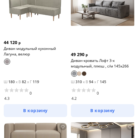
44 120
р
Диван модульный кухонный
Лагуна, велюр
49 290
р
Диван-кровать Лофт 3-х
модульный, плюш , с/м 145х266
Ш
180
x
В
82
x
Г
119
Ш
310
x
В
94
x
Г
145
0
0
4.3
4.2
В корзину
В корзину