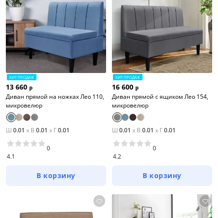
ХИТ ПРОДАЖ
ХИТ ПРОДАЖ
13 660
16 600
р
р
Диван прямой на ножках Лео 110,
Диван прямой с ящиком Лео 154,
микровелюр
микровелюр
Ш
0.01
x
В
0.01
x
Г
0.01
Ш
0.01
x
В
0.01
x
Г
0.01
0
0
4.1
4.2
В корзину
В корзину