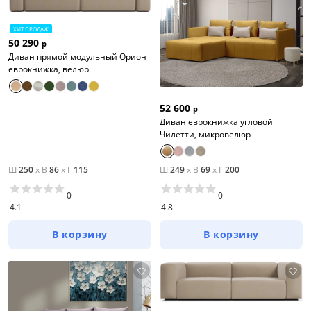
ХИТ ПРОДАЖ
50 290
р
Диван прямой модульный Орион
еврокнижка, велюр
52 600
р
Диван еврокнижка угловой
Чилетти, микровелюр
Ш
250
x
В
86
x
Г
115
Ш
249
x
В
69
x
Г
200
0
0
4.1
4.8
В корзину
В корзину