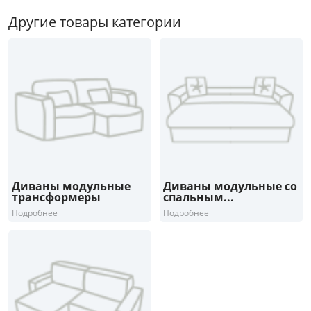
от
до
Другие товары категории
Глубина, см
от
до
Высота, см
Диваны модульные
Диваны модульные со
от
до
трансформеры
спальным...
Подробнее
Подробнее
Тип
Материал обивки