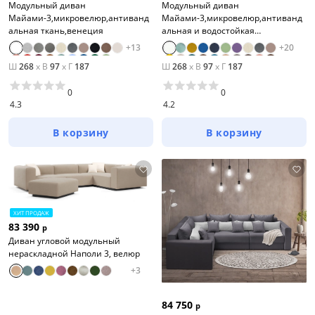
Модульный диван
Модульный диван
Майами-3,микровелюр,антиванд
Майами-3,микровелюр,антиванд
альная ткань,венеция
альная и водостойкая
ткань,венеция
+
13
+
20
Ш
268
x
В
97
x
Г
187
Ш
268
x
В
97
x
Г
187
0
0
4.3
4.2
В корзину
В корзину
ХИТ ПРОДАЖ
83 390
р
Диван угловой модульный
нераскладной Наполи 3, велюр
+
3
84 750
р