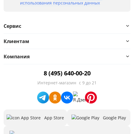
использования персональных данных
Стиль
Тип спального места
Сервис
Количество посадочных мест
Клиентам
Высокие ножки
Компания
Декоративные подушки
8 (495) 640-00-20
Столик
Интернет-магазин
с 9 до 21
Ящик для белья
Высота сиденья от пола, см
App Store
Google Play
Глубина сиденья, см