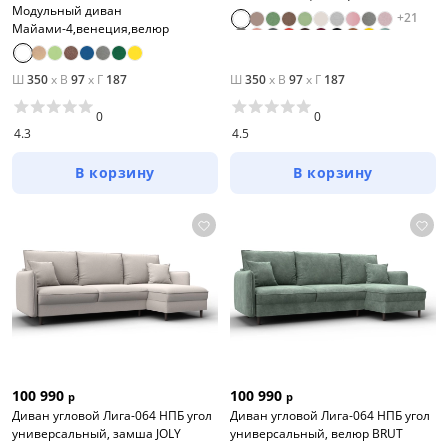
Модульный диван
+
21
Майами-4,венеция,велюр
Ш
350
x
В
97
x
Г
187
Ш
350
x
В
97
x
Г
187
0
0
4.3
4.5
В корзину
В корзину
100 990
100 990
р
р
Диван угловой Лига-064 НПБ угол
Диван угловой Лига-064 НПБ угол
универсальный, замша JOLY
универсальный, велюр BRUT