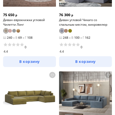
75 650
76 300
р
р
Диван еврокнижка угловой
Диван угловой Чикаго со
Чилетти Лонг
спальным местом, микровелюр
Ш
240
x
В
69
x
Г
108
Ш
248
x
В
100
x
Г
162
0
0
4.4
4.4
В корзину
В корзину