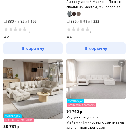
Диван угловой Мэдисон Лонг со
спальным местом, микровелюр
Ш
330
x
В
85
x
Г
195
Ш
336
x
В
98
x
Г
222
0
0
4.2
4.4
В корзину
В корзину
ХИТ ПРОДАЖ
БЕСПЛАТНАЯ ДОСТАВКА
94 740
р
ХИТ ПРОДАЖ
Модульный диван
БЕСПЛАТНАЯ ДОСТАВКА
Майами-4,микровелюр,антиванд
88 781
р
альная ткань,венеция