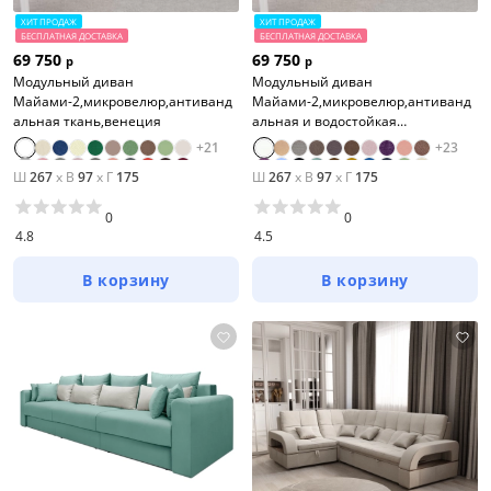
ХИТ ПРОДАЖ
ХИТ ПРОДАЖ
БЕСПЛАТНАЯ ДОСТАВКА
БЕСПЛАТНАЯ ДОСТАВКА
69 750
69 750
р
р
Модульный диван
Модульный диван
Майами-2,микровелюр,антиванд
Майами-2,микровелюр,антиванд
альная ткань,венеция
альная и водостойкая
ткань,венеция
+
21
+
23
Ш
267
x
В
97
x
Г
175
Ш
267
x
В
97
x
Г
175
0
0
4.8
4.5
В корзину
В корзину