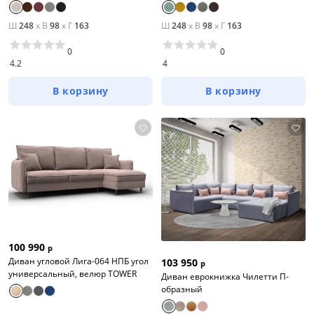
Ш
248
x
В
98
x
Г
163
Ш
248
x
В
98
x
Г
163
0
0
4.2
4
В корзину
В корзину
100 990
р
Диван угловой Лига-064 НПБ угол
103 950
р
универсальный, велюр TOWER
Диван еврокнижка Чилетти П-
образный