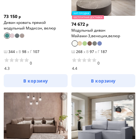
ХИТ ПРОДАЖ
73 150
р
БЕСПЛАТНАЯ ДОСТАВКА
Диван кровать прямой
74 672
р
модульный Мэдисон, велюр
Модульный диван
Майами-3,венеция,велюр
Ш
344
x
В
98
x
Г
107
Ш
268
x
В
97
x
Г
187
0
0
4.3
4.4
В корзину
В корзину