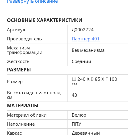
Развернуть описание
Механизм трансформации в данной модели 
отсутствует.
ОСНОВНЫЕ ХАРАКТЕРИСТИКИ
Артикул
Д0002724
Тип ткани обивки-велюр. Не прихотливая в уходе 
Производитель
Партнер 401
ткань, которая на протяжении долгих лет 
Механизм
сохраняет свои свойства.
Без механизма
трансформации
Жесткость
Средний
Наполнитель. В роли наполнения выступает ППУ. 
РАЗМЕРЫ
Такой вид наполнения будет комфортен и удобен.
Ш
240 X
В
85 X
Г
100
Размер
см
Габаритные размеры: 
В85 x Г100 x Ш240
Высота сиденья от пола,
43
см
Механизм раскладки: нет
МАТЕРИАЛЫ
Материал обивки
Велюр
Материал обивки: велюр
Наполнение
ППУ
Материал каркаса: дерево+ДВП, ДСП, ЛДСП
Каркас
Деревянный