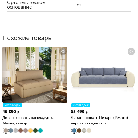
Ортопедическое
Нет
основание
Наполнение декоративных подушек из холофайбера (такое 
наполнение позволит дольше сохранять форму, 2шт. + 2590 
руб)
Похожие товары
Дополнительные декоративные подушки (1шт 45*45 см): 2590 
руб
Задняя спинка в основной ткани: 4590 руб.
Срок гарантии: 12 месяцев.
ХИТ ПРОДАЖ
ХИТ ПРОДАЖ
45 890
65 490
р
р
Диван-кровать раскладушка
Диван-кровать Пезаро (Pesaro)
Малье,велюр
еврокнижка,велюр