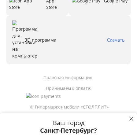
App
Google Play
Store
3D программа
Скачать
Правовая информация
Принимаем к оплате:
© Гипермаркет мебели «СТОЛПЛИТ»
Ваш город
Санкт-Петербург?
54 890
Купить в 1 клик
р
Пользуясь сайтом stolplit.ru, Вы подтверждаете использование cookie-