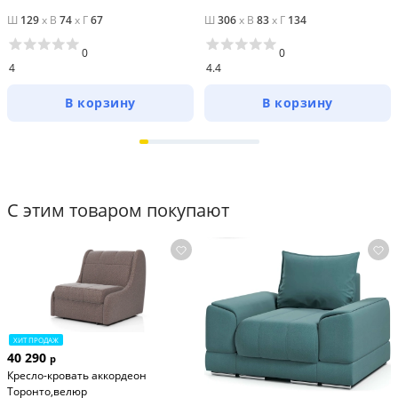
Ш
129
x
В
74
x
Г
67
Ш
306
x
В
83
x
Г
134
0
0
4
4.4
В корзину
В корзину
С этим товаром покупают
ХИТ ПРОДАЖ
40 290
р
Кресло-кровать аккордеон
Торонто,велюр