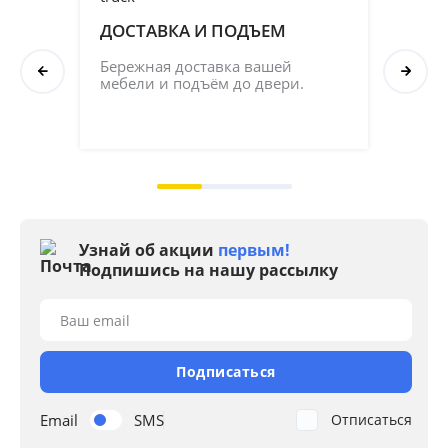
ДОСТАВКА И ПОДЪЕМ
ПР
СБ
Бережная доставка вашей 
мебели и подъём до двери.
Соб
кач
на 2
Узнай об акции
первым!
Подпишись на нашу рассылку
Ваш email
Подписаться
Email
SMS
Отписаться