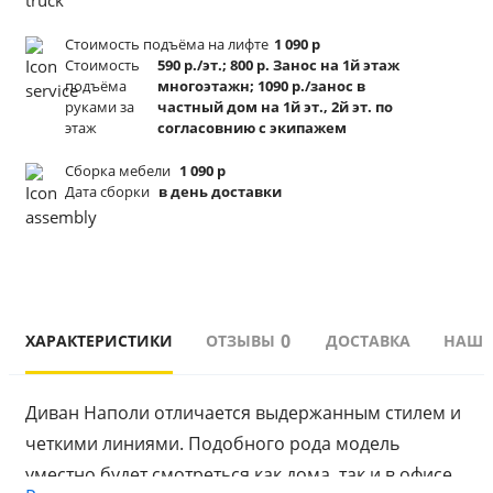
Стоимость подъёма
на лифте
1 090 р
Стоимость
590 р./эт.; 800 р. Занос на 1й этаж
подъёма
многоэтажн; 1090 р./занос в
руками за
частный дом на 1й эт., 2й эт. по
этаж
согласовнию с экипажем
Сборка мебели
1 090 р
Дата сборки
в день доставки
0
ХАРАКТЕРИСТИКИ
ОТЗЫВЫ
ДОСТАВКА
НАШИ
Диван Наполи отличается выдержанным стилем и 
четкими линиями. Подобного рода модель 
уместно будет смотреться как дома, так и в офисе. 