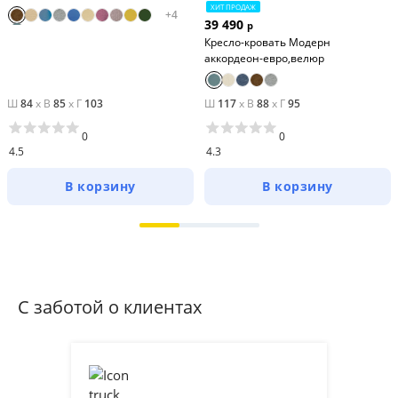
ХИТ ПРОДАЖ
+
4
39 490
р
Кресло-кровать Модерн
аккордеон-евро,велюр
Ш
84
x
В
85
x
Г
103
Ш
117
x
В
88
x
Г
95
0
0
4.5
4.3
В корзину
В корзину
С заботой о клиентах