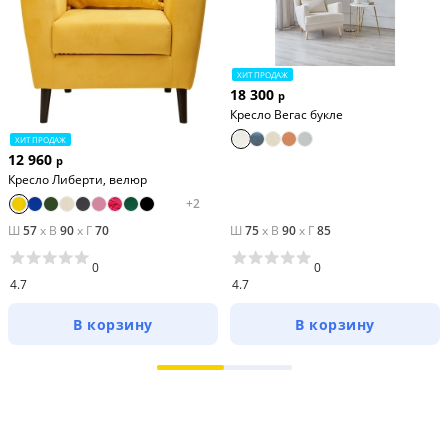
ХИТ ПРОДАЖ
18 300
р
Кресло Вегас букле
ХИТ ПРОДАЖ
12 960
р
Кресло Либерти, велюр
+
2
Ш
57
x
В
90
x
Г
70
Ш
75
x
В
90
x
Г
85
0
0
4.7
4.7
В корзину
В корзину