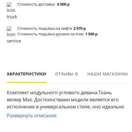
Стоимость доставки
6 000 р
Стоимость подъёма
на лифте
2 970 р
Стоимость подъёма
руками за этаж
1 500 р
0
ХАРАКТЕРИСТИКИ
ОТЗЫВЫ
НАШИ МАГАЗИНЫ
Комплект модульного углового дивана.Ткань 
велюр Max. Достоинствами модели является его 
исполнение в универсальном стиле, оно идеально 
впишется как в скандинавский, классический, 
Развернуть описание
прованс и даже в стиле лофт будет смотреться 
гармонично при правильном подборе цвета 