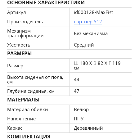
ОСНОВНЫЕ ХАРАКТЕРИСТИКИ
ткани. Главным приимуществчом данной моделе 
является его независимая комплектация , вы 
Артикул
id000128-MaxFist
можете помодульно собрать как угловой диван, 
Производитель
партнер 512
так и спользовать все модули отдельно друг от 
Механизм
друга. Мы ответственно подходим к подбору 
Без механизма
трансформации
материалов для изготовления каждого изделия, 
Жесткость
Средний
так же мы проверяем мебель перед отправкой 
РАЗМЕРЫ
нашим любимым клиентам. Нам важно что бы вы 
гордились покупкой, значит мы не зря каждое 
Ш
180 X
В
82 X
Г
119
Размер
см
утро приходим на работу!
Высота сиденья от пола,
Материал обивки высокопрочный велюр.
44
см
Гарантия 12 месяцев. 
Глубина сиденья, см
47
МАТЕРИАЛЫ
Материал обивки
Велюр
Наполнение
ППУ
Каркас
Деревянный
КОМПЛЕКТАЦИЯ