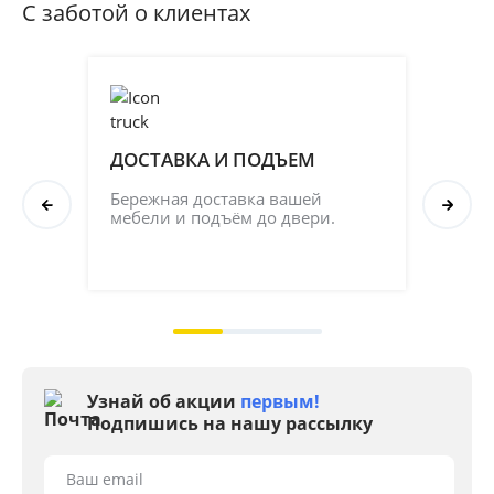
С заботой о клиентах
ДОСТАВКА И ПОДЪЕМ
ПР
СБ
Бережная доставка вашей 
мебели и подъём до двери.
Соб
кач
на 2
Узнай об акции
первым!
Подпишись на нашу рассылку
Ваш email