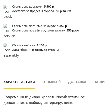
Стоимость доставки
5 500 р
Доставка за пределы города
50 р за км
Стоимость подъёма
на лифте
1 350 р
Стоимость подъёма
руками за этаж
550 р./эт.
Сборка мебели
1 100 р
Дата сборки
в день доставки
0
ХАРАКТЕРИСТИКИ
ОТЗЫВЫ
ДОСТАВКА
НАШИ
Современный диван-кровать Narvik отличное
дополнение к любому интерьеру. легко