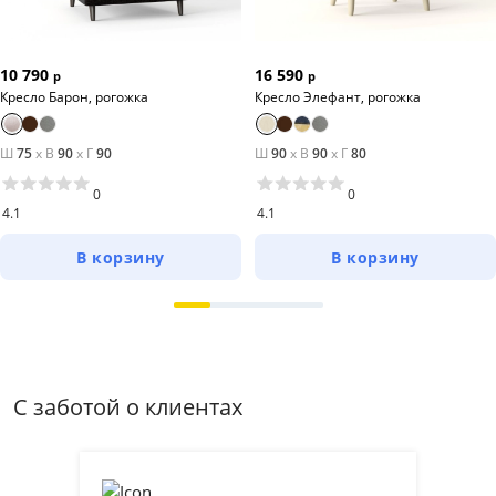
10 790
16 590
р
р
Кресло Барон, рогожка
Кресло Элефант, рогожка
Ш
75
x
В
90
x
Г
90
Ш
90
x
В
90
x
Г
80
0
0
4.1
4.1
В корзину
В корзину
С заботой о клиентах