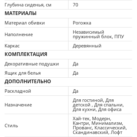
Глубина сиденья, см
70
для данной модели диван-кровать еврокнижка Narvik
— это сверхлегкий пластичный материал, получаемый
МАТЕРИАЛЫ
из синтетических полимеров, способный сохранять
Материал обивки
Рогожка
форму. Пенополиуретан практичен и способен
Независимый
Наполнение
прослужить в течение многих лет, кроме того, такой
пружинный блок, ППУ
материал безопасен и экологичен. ППУ пропускает
Каркас
Деревянный
воздух, поэтому гигиеничен.
КОМПЛЕКТАЦИЯ
В наполнение матраса диван-кровати еврокнижка
Декоративные подушки
Да
Narvik так же входит независимый пружинный блок,
который служит амортизатором для тела во время
Ящик для белья
Да
нагрузки, способствует вентиляции, так как пустая
ДОПОЛНИТЕЛЬНО
внутри конструкция способствует отличному
Раскладной
Да
воздухообмену, что полезно для здоровья (отсутствие
Для гостиной, Для
вредных микроорганизмов, хорошая терморегуляция).
Назначение
детской , Для спальни,
Матрас на независимом пружинном блоке более
Для кухни, Для офиса
надежен и долговечен, так как использование толстой
Хай-тек, Модерн,
стальной и прочной проволоки позволяет создавать
Кантри, Минимализм,
Стиль
Прованс, Классический,
упругие пружины, не проваливающиеся в процессе
Скандинавский, Лофт