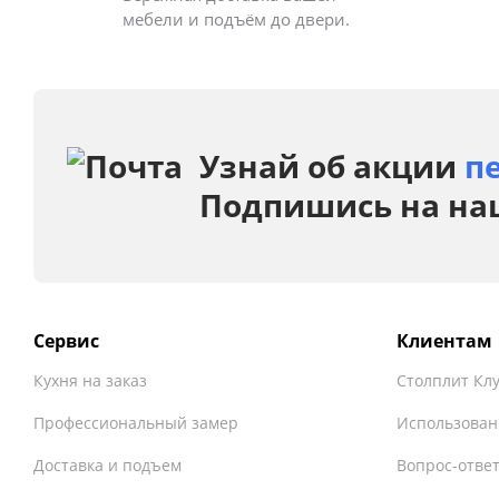
мебели и подъём до двери.
Узнай об акции
п
Подпишись на на
Сервис
Клиентам
Кухня на заказ
Столплит Кл
Профессиональный замер
Использован
Доставка и подъем
Вопрос-отве