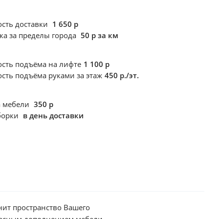
сть доставки
1 650 р
ка за пределы города
50 р за км
ость подъёма
на лифте
1 100 р
ость подъёма
руками за этаж
450 р./эт.
а мебели
350 р
борки
в день доставки