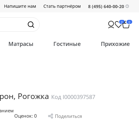
Напишите нам
Стать партнёром
8 (495) 640-00-20
0
0
Матрасы
Гостиные
Прихожие
рон, Рогожка
Код I0000397587
санием
Оценок:
0
Поделиться