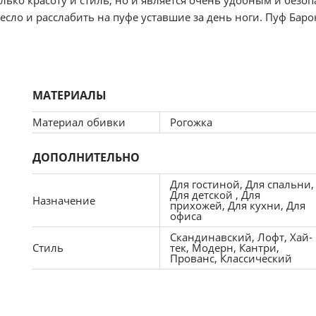
есло и расслабить на пуфе уставшие за день ноги. Пуф Бар
едином цветовом решении с креслом, либо перекликаться с други
МАТЕРИАЛЫ
Материал обивки
Рогожка
ДОПОЛНИТЕЛЬНО
Для гостиной, Для спальни,
Для детской , Для
Назначение
прихожей, Для кухни, Для
офиса
Скандинавский, Лофт, Хай-
Стиль
тек, Модерн, Кантри,
Прованс, Классический