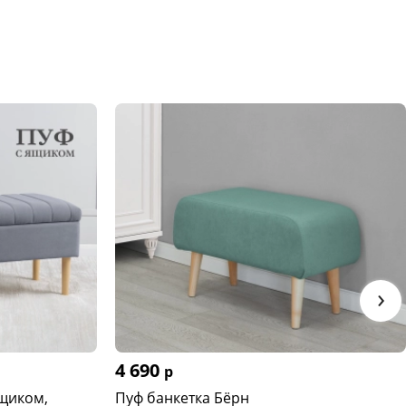
›
4 690
р
ящиком,
Пуф банкетка Бёрн