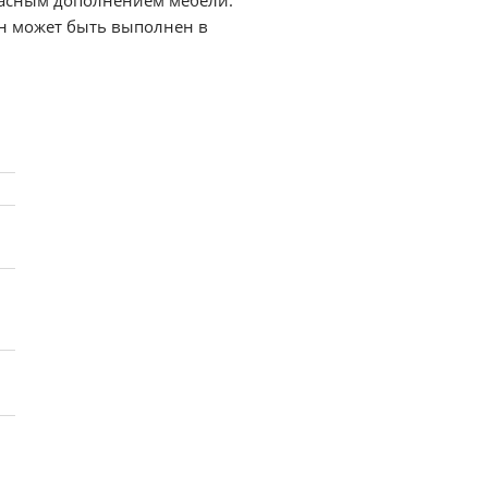
дома особым уютом. Самое важное, что он создаёт не только красоту и стиль, но и является очень удобным и безопасным дополнением мебели.
он может быть выполнен в
ми элементами декора, а также выступать ярким акцентом в комнате.