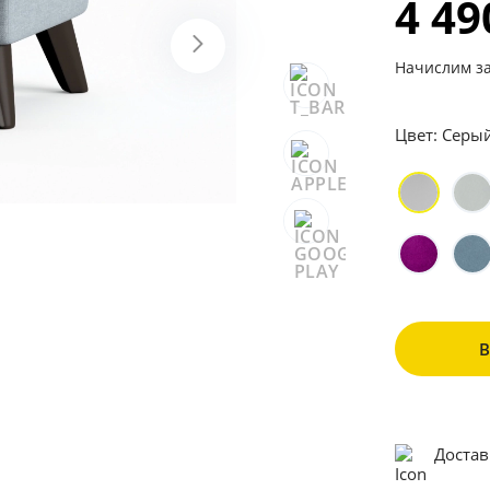
4 4
Начислим за
Цвет:
Серы
Достав