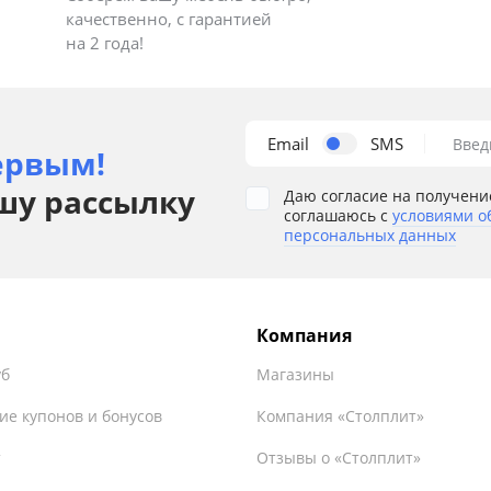
качественно, с гарантией
на 2 года!
Email
SMS
Введ
ервым!
шу рассылку
Даю согласие на получени
соглашаюсь с
условиями о
персональных данных
Компания
уб
Магазины
ие купонов и бонусов
Компания «Столплит»
т
Отзывы о «Столплит»