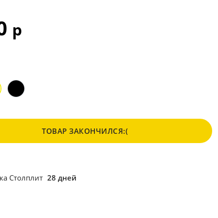
90
р
ТОВАР ЗАКОНЧИЛСЯ:(
ка Столплит
28 дней