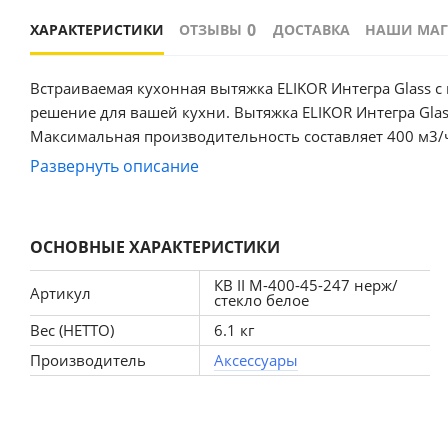
0
ХАРАКТЕРИСТИКИ
ОТЗЫВЫ
ДОСТАВКА
НАШИ МА
Встраиваемая кухонная вытяжка ELIKOR Интегра Glass 
решение для вашей кухни. Вытяжка ELIKOR Интегра Gla
Максимальная производительность составляет 400 м3/ч
монтируется в шкаф над плитой, что позволяет сохран
Развернуть описание
механических кнопок, что делает ее использование пр
скорости, что позволяет выбрать оптимальный режим 
использовать угольные фильтра типа Ф-05 (приобретается дополнительно). Вытяжка оснащена д
ОСНОВНЫЕ ХАРАКТЕРИСТИКИ
обеспечивают яркое и равномерное освещение рабочей
значением для комфортного использования. Вытяжка по
КВ II М-400-45-247 нерж/
Артикул
стекло белое
сочетание функциональности, стильного дизайна и высо
ВхШхГ 174х450х307 (мм)
Вес (НЕТТО)
6.1 кг
Производитель
Аксессуары