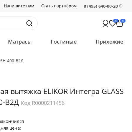
Напишите нам
Стать партнёром
8 (495) 640-00-20
0
0
Матрасы
Гостиные
Прихожие
45Н-400-В2Д
ая вытяжка ELIKOR Интегра GLASS
0-В2Д
Код R0000211456
закончился
няя цена: