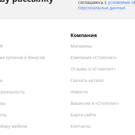
соглашаюсь с
условиями о
персональных данных
Компания
уб
Магазины
ие купонов и бонусов
Компания «Столплит»
т
Отзывы о «Столплит»
а
Скачать каталог
 реальность
Новости
язь
Вакансии в «Столплит»
рты
Карта сайта
ыбору мебели
Контакты