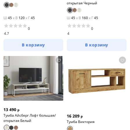
открытая Черный
Ш
45
x
В
120
x
Г
45
Ш
45
x
В
160
x
Г
45
0
0
4.7
4
В корзину
В корзину
13 490
р
Тумба Айсберг Лофт большая/
16 209
р
открытая Белый
Тумба Виктория