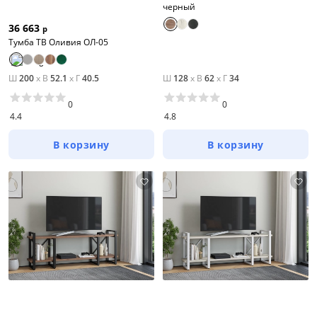
черный
36 663
р
Тумба ТВ Оливия ОЛ-05
Ш
200
x
В
52.1
x
Г
40.5
Ш
128
x
В
62
x
Г
34
0
0
4.4
4.8
В корзину
В корзину