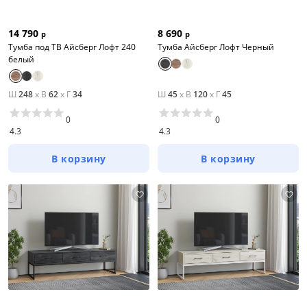
14 790
8 690
р
р
Тумба под ТВ Айсберг Лофт 240
Тумба Айсберг Лофт Черный
белый
Ш
248
x
В
62
x
Г
34
Ш
45
x
В
120
x
Г
45
0
0
4.3
4.3
В корзину
В корзину