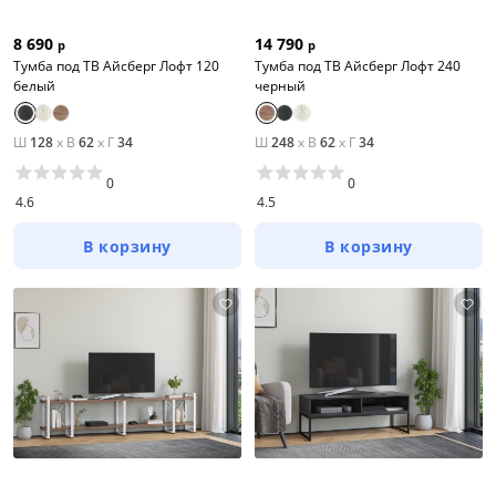
8 690
14 790
р
р
Тумба под ТВ Айсберг Лофт 120
Тумба под ТВ Айсберг Лофт 240
белый
черный
Ш
128
x
В
62
x
Г
34
Ш
248
x
В
62
x
Г
34
0
0
4.6
4.5
В корзину
В корзину