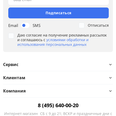
Ширина, см
Подписаться
от
до
Email
SMS
Отписаться
Даю согласие на получение рекламных рассылок
и соглашаюсь с
условиями обработки и
Глубина, см
использования персональных данных
от
до
Сервис
Клиентам
Высота, см
от
до
Компания
8 (495) 640-00-20
Интернет-магазин
СБ с 9 до 21; ВСКР и праздничные дни с
Материал