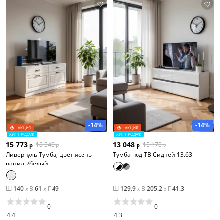
-14%
-14%
АКЦИЯ
АКЦИЯ
ХИТ ПРОДАЖ
ХИТ ПРОДАЖ
15 773
13 048
18 340
15 170
р
р
р
р
Ливерпуль Тумба, цвет ясень
Тумба под ТВ Сидней 13.63
ваниль/белый
Ш
140
x
В
61
x
Г
49
Ш
129.9
x
В
205.2
x
Г
41.3
0
0
4.4
4.3