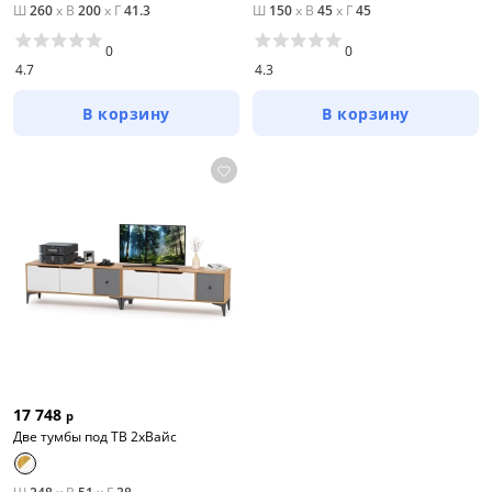
Ш
260
x
В
200
x
Г
41.3
Ш
150
x
В
45
x
Г
45
0
0
4.7
4.3
В корзину
В корзину
17 748
р
Две тумбы под ТВ 2хВайс