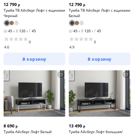
12 790
12 790
р
р
Тумба ТВ Айсберг Лофт с ящиками
Тумба ТВ Айсберг Лофт с ящиками
Черный
Белый
Ш
45
x
В
120
x
Г
45
Ш
45
x
В
120
x
Г
45
0
0
4.6
4.9
В корзину
В корзину
8 690
13 490
р
р
Тумба Айсберг Лофт Белый
Тумба Айсберг Лофт большая/