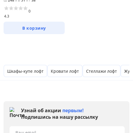
Ш
248
x
В
51
x
Г
38
0
Цена
4.3
В корзину
от
до
Цвет
Белый
Шкафы-купе лофт
Кровати лофт
Стеллажи лофт
Жур
Бежевый
Черный
Зеленый
Серый
Узнай об акции
первым!
Подпишись на нашу рассылку
Коричневый
Размер
Ваш email