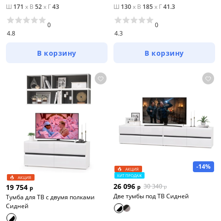
Ш
171
x
В
52
x
Г
43
Ш
130
x
В
185
x
Г
41.3
0
0
4.8
4.3
В корзину
В корзину
-14%
АКЦИЯ
ХИТ ПРОДАЖ
АКЦИЯ
26 096
30 340
19 754
р
р
р
Две тумбы под ТВ Сидней
Тумба для ТВ с двумя полками
Сидней