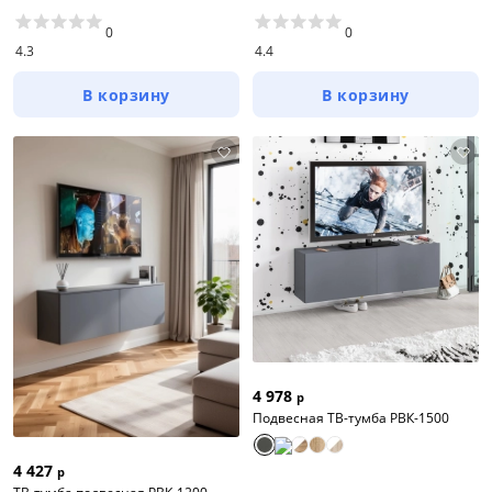
0
0
4.3
4.4
В корзину
В корзину
4 978
р
Подвесная ТВ-тумба РВК-1500
4 427
р