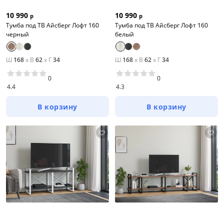
10 990
10 990
р
р
Тумба под ТВ Айсберг Лофт 160
Тумба под ТВ Айсберг Лофт 160
черный
белый
Ш
168
x
В
62
x
Г
34
Ш
168
x
В
62
x
Г
34
0
0
4.4
4.3
В корзину
В корзину