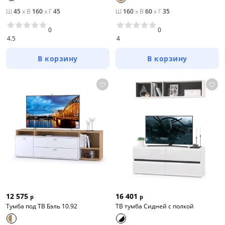
Ш
45
x
В
160
x
Г
45
Ш
160
x
В
60
x
Г
35
0
0
4.5
4
В корзину
В корзину
12 575
16 401
р
р
Тумба под ТВ Бэль 10.92
ТВ тумба Сидней с полкой