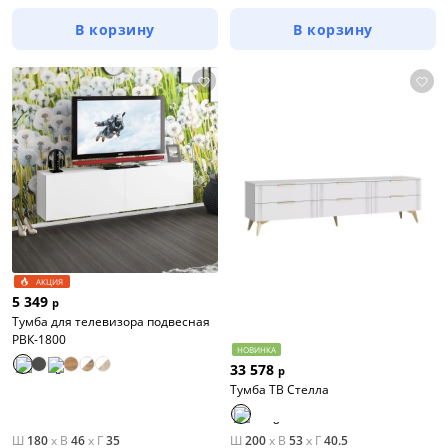
В корзину
В корзину
АКЦИЯ
5 349
р
Тумба для телевизора подвесная
РВК-1800
НОВИНКА
33 578
р
Тумба ТВ Стелла
Ш
180
x
В
46
x
Г
35
Ш
200
x
В
53
x
Г
40.5