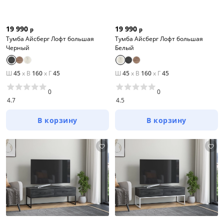
19 990
19 990
р
р
Тумба Айсберг Лофт большая
Тумба Айсберг Лофт большая
Черный
Белый
Ш
45
x
В
160
x
Г
45
Ш
45
x
В
160
x
Г
45
0
0
4.7
4.5
В корзину
В корзину