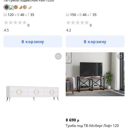
ТВ-тумба подвесная РВК-1200
Ш
120
x
В
46
x
Г
35
Ш
150
x
В
46
x
Г
35
0
0
4.5
4.2
В корзину
В корзину
8 690
р
Тумба под ТВ Айсберг Лофт 120