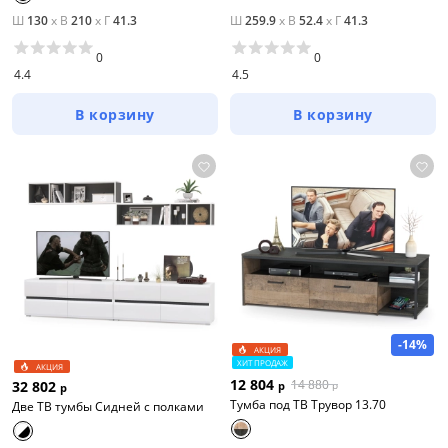
Ш
130
x
В
210
x
Г
41.3
Ш
259.9
x
В
52.4
x
Г
41.3
0
0
4.4
4.5
В корзину
В корзину
-14%
АКЦИЯ
ХИТ ПРОДАЖ
АКЦИЯ
12 804
14 880
32 802
р
р
р
Тумба под ТВ Трувор 13.70
Две ТВ тумбы Сидней с полками