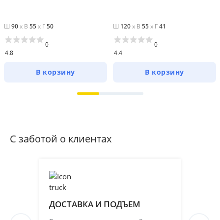
Ш
90
x
В
55
x
Г
50
Ш
120
x
В
55
x
Г
41
0
0
4.8
4.4
В корзину
В корзину
С заботой о клиентах
ДОСТАВКА И ПОДЪЕМ
ПР
СБ