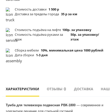
Стоимость доставки
1 500 р
Доставка за пределы города
35 р за км
Стоимость подъёма
на лифте
100р. за упаковку
Стоимость подъёма
руками за
50р. за упаковку/
этаж
этаж
Сборка мебели
10%, минимальная цена 1000 рублей
Дата сборки
1-3 дня
0
ХАРАКТЕРИСТИКИ
ОТЗЫВЫ
ДОСТАВКА
НАШИ
Тумба для телевизора подвесная РВК-1800
 — современное и 
элегантное решение для стильной гостиной.