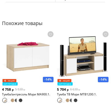
Выполнено в 7-ми цветах: 
белый, графит, графит/белый, 
дуб вотан, дуб вотан/белый, дуб сонома и дуб сонома/
белый.
Похожие товары
Габаритные размеры тумбы (ШхГхВ): 180х35х46 см.
Особенности: 2 дверки.
Модель товара: РВК ТВ-1800.
Производитель: мебельная фабрика РВК.
-14%
-14%
АКЦИЯ
АКЦИЯ
ХИТ ПРОДАЖ
ХИТ ПРОДАЖ
4 758
5 704
5 530
6 630
р
р
р
р
Тумба/антресоль Мори МА900.1.
Тумба ТВ Мори МТВ1200.1.