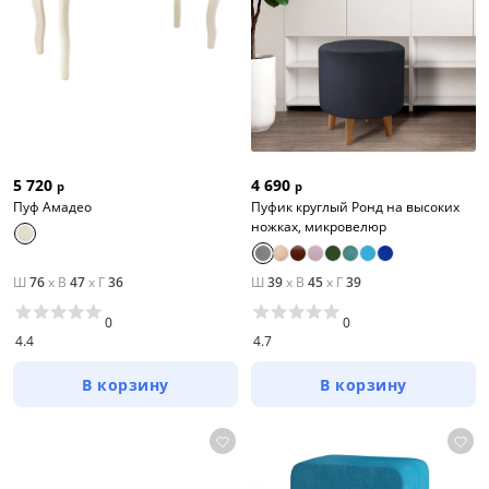
5 720
4 690
р
р
Пуф Амадео
Пуфик круглый Ронд на высоких
ножках, микровелюр
Ш
76
x
В
47
x
Г
36
Ш
39
x
В
45
x
Г
39
0
0
4.4
4.7
В корзину
В корзину