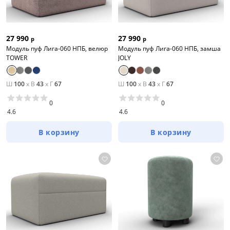
27 990
27 990
р
р
Модуль пуф Лига-060 НПБ, велюр
Модуль пуф Лига-060 НПБ, замша
TOWER
JOLY
Ш
100
x
В
43
x
Г
67
Ш
100
x
В
43
x
Г
67
0
0
4.6
4.6
В корзину
В корзину