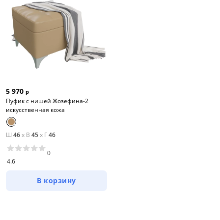
5 970
р
Пуфик с нишей Жозефина-2
искусственная кожа
Цена
Ш
46
x
В
45
x
Г
46
от
до
0
4.6
В корзину
Цвет
Белый