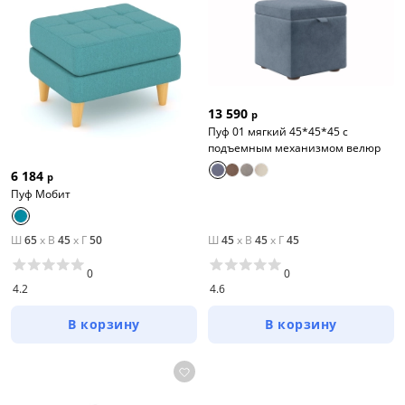
13 590
р
Пуф 01 мягкий 45*45*45 с
подъемным механизмом велюр
6 184
р
Пуф Мобит
Ш
65
x
В
45
x
Г
50
Ш
45
x
В
45
x
Г
45
0
0
4.2
4.6
В корзину
В корзину