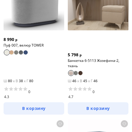
8 990
р
Пуф 007, велюр TOWER
5 798
р
Банкетка 6-5113 Жозефина-2,
ткань
Ш
80
x
В
38
x
Г
80
Ш
46
x
В
45
x
Г
46
0
0
4.3
4.7
В корзину
В корзину