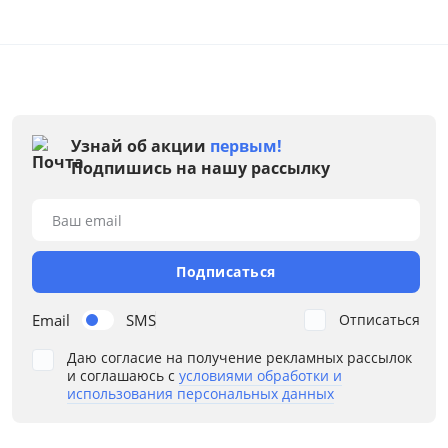
Бежевый
Черный
Зеленый
Голубой
Красный
Узнай об акции
первым!
Подпишись на нашу рассылку
Синий
Серый
Ваш email
Все варианты
Подписаться
Размер
Email
SMS
Отписаться
Ширина, см
Даю согласие на получение рекламных рассылок
от
до
и соглашаюсь с
условиями обработки и
использования персональных данных