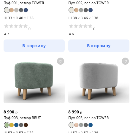
Пуф 001, велюр TOWER
Пуф 002, велюр TOWER
Ш
33
x
В
46
x
Г
33
Ш
38
x
В
46
x
Г
38
0
0
4.7
4.6
В корзину
В корзину
8 990
8 990
р
р
Пуф 003, велюр BRUT
Пуф 003, велюр TOWER
Ш
57
x
В
57
x
Г
38
Ш
57
x
В
57
x
Г
38