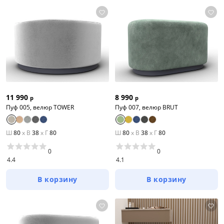
11 990
8 990
р
р
Пуф 005, велюр TOWER
Пуф 007, велюр BRUT
Ш
80
x
В
38
x
Г
80
Ш
80
x
В
38
x
Г
80
0
0
4.4
4.1
В корзину
В корзину