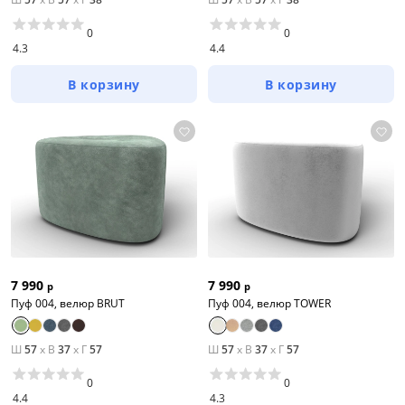
0
0
4.3
4.4
В корзину
В корзину
7 990
7 990
р
р
Пуф 004, велюр BRUT
Пуф 004, велюр TOWER
Ш
57
x
В
37
x
Г
57
Ш
57
x
В
37
x
Г
57
0
0
4.4
4.3