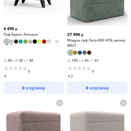
4 490
р
27 990
Пуф Барон, Рогожка
р
Модуль пуф Лига-060 НПБ, велюр
+
6
BRUT
Ш
60
x
В
30
x
Г
40
Ш
100
x
В
43
x
Г
67
0
0
4
4.3
В корзину
В корзину