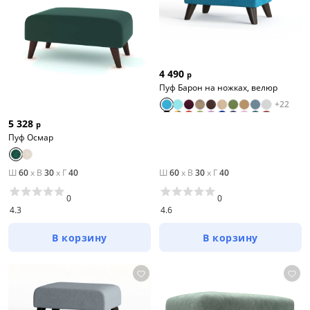
4 490
р
Пуф Барон на ножках, велюр
+
22
5 328
р
Пуф Осмар
Ш
60
x
В
30
x
Г
40
Ш
60
x
В
30
x
Г
40
0
0
4.3
4.6
В корзину
В корзину