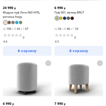
24 990
6 990
р
р
Модуль пуф Лига-060 НПБ,
Пуф 001, велюр BRUT
рогожка Амур
Ш
100
x
В
43
x
Г
67
Ш
33
x
В
46
x
Г
33
0
0
4.4
4.5
В корзину
В корзину
6 990
7 990
р
р