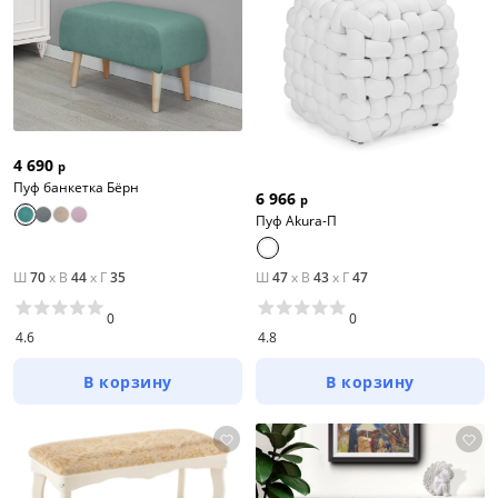
4 690
р
Пуф банкетка Бёрн
6 966
р
Пуф Akura-П
Ш
70
x
В
44
x
Г
35
Ш
47
x
В
43
x
Г
47
0
0
4.6
4.8
В корзину
В корзину