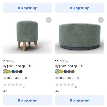
В корзину
В корзину
7 990
11 990
р
р
Пуф 002, велюр BRUT
Пуф 005, велюр BRUT
Ш
38
x
В
46
x
Г
38
Ш
80
x
В
38
x
Г
80
0
0
4.5
4.7
В корзину
В корзину