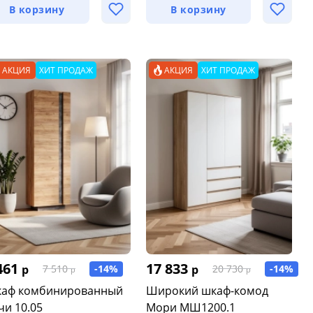
В корзину
В корзину
АКЦИЯ
ХИТ ПРОДАЖ
АКЦИЯ
ХИТ ПРОДАЖ
461
17 833
р
-14%
р
-14%
7 510
20 730
р
р
аф комбинированный
Широкий шкаф-комод
чи 10.05
Мори МШ1200.1