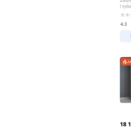
Шир
Глуб
4.3
А
18 