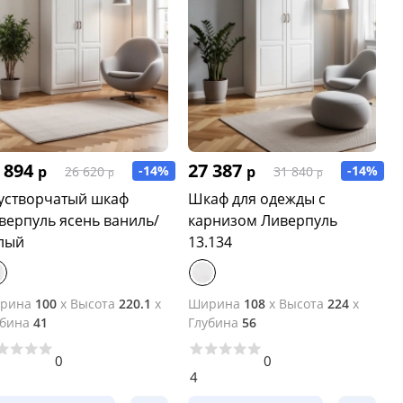
 894
27 387
р
-14%
р
-14%
26 620
31 840
р
р
устворчатый шкаф
Шкаф для одежды с
верпуль ясень ваниль/
карнизом Ливерпуль
лый
13.134
рина
100
x
Высота
220.1
x
Ширина
108
x
Высота
224
x
убина
41
Глубина
56
0
0
1
4