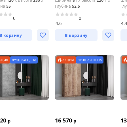
ина
120
x
Высота
230
x
Ширина
81
x
Высота
220.1
x
Ши
ина
55
Глубина
52.5
Гл
0
0
4.6
4.
В корзину
В корзину
КЦИЯ
ЛУЧШАЯ ЦЕНА
АКЦИЯ
ЛУЧШАЯ ЦЕНА
120
16 570
13
р
р