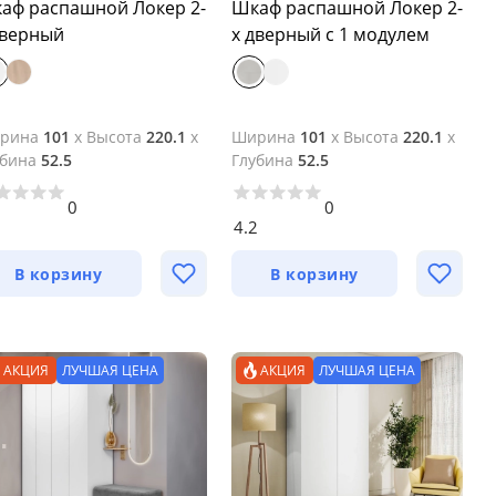
аф распашной Локер 2-
Шкаф распашной Локер 2-
дверный
х дверный с 1 модулем
рина
101
x
Высота
220.1
x
Ширина
101
x
Высота
220.1
x
убина
52.5
Глубина
52.5
0
0
4.2
В корзину
В корзину
АКЦИЯ
ЛУЧШАЯ ЦЕНА
АКЦИЯ
ЛУЧШАЯ ЦЕНА