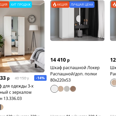
КЦИЯ
ХИТ ПРОДАЖ
АКЦИЯ
ЛУЧШАЯ ЦЕНА
14 410
12
р
Шкаф распашной Локер
Шк
Распашной/доп. полки
Ра
533
р
-14%
40 150
р
80х220х53
 для одежды 3-х
ный с зеркалом
н 13.336.03