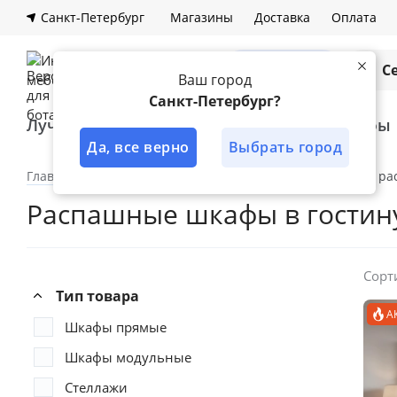
Санкт-Петербург
Магазины
Доставка
Оплата
Каталог
С
Ваш город
Санкт-Петербург?
Лучшее решение
Кухни
Шкафы
Да, все верно
Выбрать город
Главная
Каталог
Шкафы
Гостиная
Шкафы ра
Распашные шкафы в гости
Сорт
Тип товара
А
Шкафы прямые
Шкафы модульные
Стеллажи