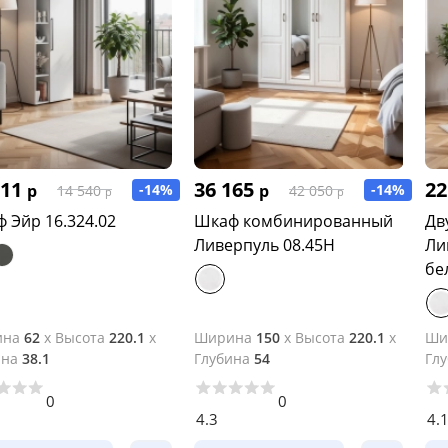
511
36 165
22
р
-14%
р
-14%
14 540
42 050
р
р
 Эйр 16.324.02
Шкаф комбинированный
Дв
Ливерпуль 08.45Н
Ли
бе
ина
62
x
Высота
220.1
x
Ширина
150
x
Высота
220.1
x
Ши
ина
38.1
Глубина
54
Гл
0
0
4.3
4.