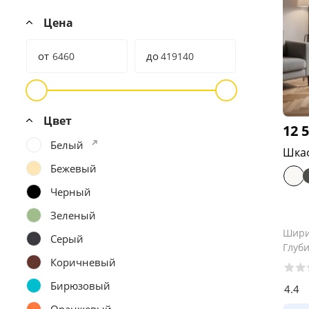
Цена
от
до
Цвет
12 
Белый
Шкаф
Бежевый
Черный
Зеленый
Шир
Серый
Глуб
Коричневый
Бирюзовый
4.4