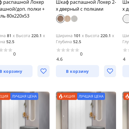
ф распашной Локер
Шкаф распашной Локер 2-
Шк
ашной/доп. полки +
х дверный с полками
х 
ль 80х220х53
ина
81
x
Высота
220.1
x
Ширина
101
x
Высота
220.1
x
Ши
ина
52.5
Глубина
52.5
Гл
0
0
4.6
4
В корзину
В корзину
КЦИЯ
ЛУЧШАЯ ЦЕНА
АКЦИЯ
ЛУЧШАЯ ЦЕНА