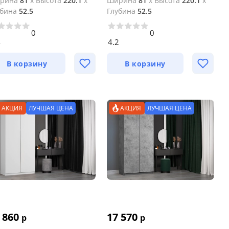
рина
81
x
Высота
220.1
x
Ширина
81
x
Высота
220.1
x
убина
52.5
Глубина
52.5
0
0
4
4.2
В корзину
В корзину
АКЦИЯ
ЛУЧШАЯ ЦЕНА
АКЦИЯ
ЛУЧШАЯ ЦЕНА
 860
17 570
р
р