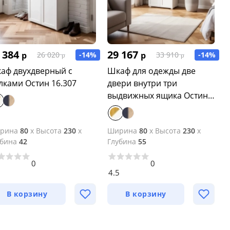
 384
29 167
р
-14%
р
-14%
26 020
33 910
р
р
аф двухдверный с
Шкаф для одежды две
лками Остин 16.307
двери внутри три
выдвижных ящика Остин
13.336.02
рина
80
x
Высота
230
x
Ширина
80
x
Высота
230
x
убина
42
Глубина
55
0
0
2
4.5
В корзину
В корзину