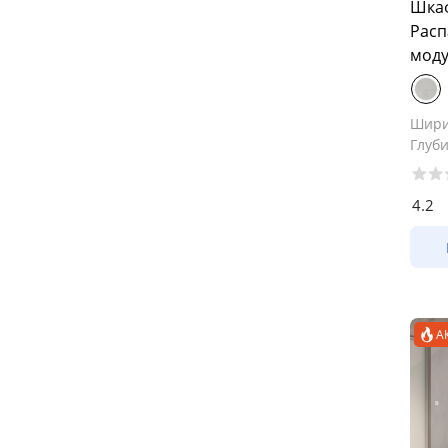
Шка
Расп
моду
Шир
Глуб
4.2
А