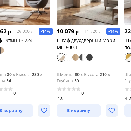
362
10 079
22
р
-14%
р
-14%
26 000
11 720
р
р
 Остин 13.224
Шкаф двухдверный Мори
Шк
МШ800.1
по
ина
80
x
Высота
230
x
Ширина
80
x
Высота
210
x
Ши
ина
54
Глубина
50
Гл
0
0
4.9
4.
В корзину
В корзину