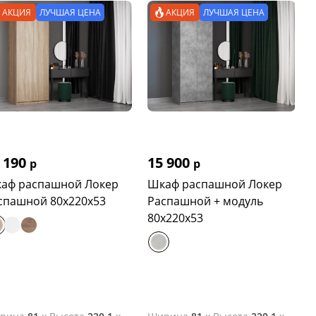
АКЦИЯ
ЛУЧШАЯ ЦЕНА
АКЦИЯ
ЛУЧШАЯ ЦЕНА
 190
15 900
р
р
аф распашной Локер
Шкаф распашной Локер
спашной 80х220х53
Распашной + модуль
80х220х53