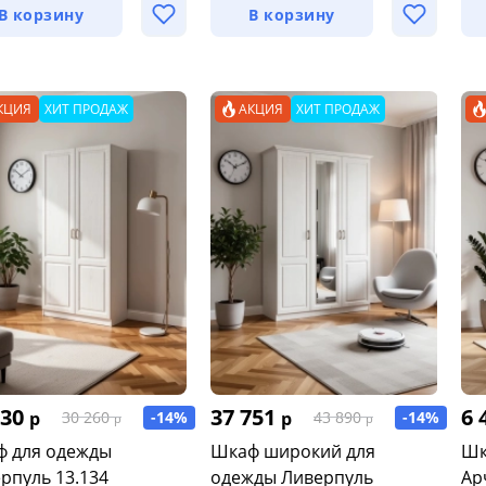
В корзину
В корзину
КЦИЯ
ХИТ ПРОДАЖ
АКЦИЯ
ХИТ ПРОДАЖ
030
37 751
6 
р
-14%
р
-14%
30 260
43 890
р
р
 для одежды
Шкаф широкий для
Шк
рпуль 13.134
одежды Ливерпуль
Ар