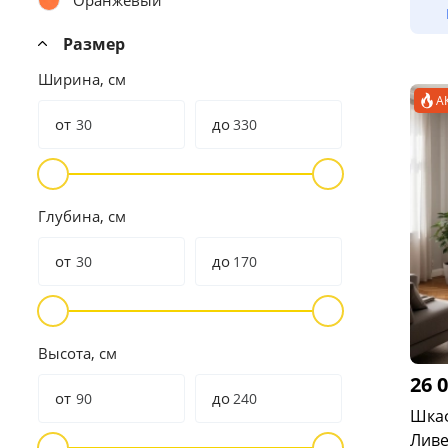
Оранжевый
Размер
Ширина, см
А
от
до
Глубина, см
от
до
Высота, см
26 
от
до
Шкаф
Ливе