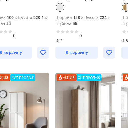
ина
100
x
Высота
220.1
x
Ширина
158
x
Высота
224
x
Ши
ина
54
Глубина
56
Гл
0
0
4.7
4.
В корзину
В корзину
КЦИЯ
ХИТ ПРОДАЖ
АКЦИЯ
ХИТ ПРОДАЖ