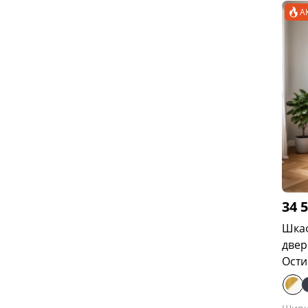
А
34 
Шкаф
двер
Ости