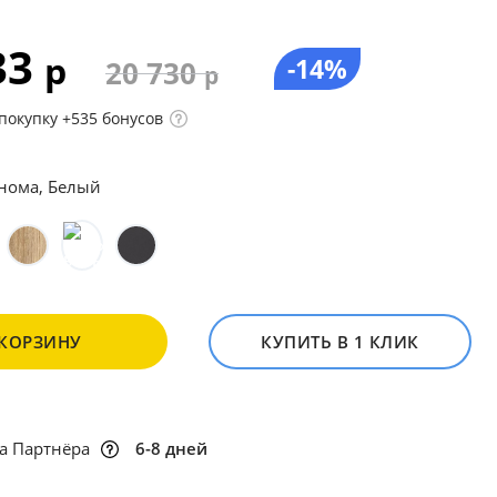
33
р
-14%
20 730
р
покупку +535 бонусов
нома, Белый
 КОРЗИНУ
КУПИТЬ В 1 КЛИК
а Партнёра
6-8 дней