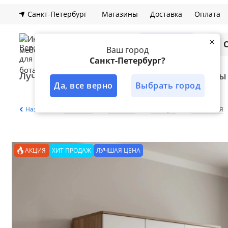
Санкт-Петербург
Магазины
Доставка
Оплата
Каталог
Ваш город
Санкт-Петербург?
Лучшее решение
Кухни
Шкафы
Да, все верно
Выбрать город
Главная
Каталог
Шкафы
Гостиная
Назад
АКЦИЯ
ХИТ ПРОДАЖ
ЛУЧШАЯ ЦЕНА