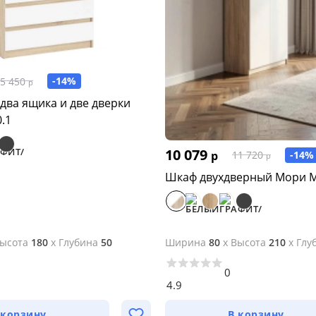
-14%
5 450
р
два ящика и две дверки
.1
10 079
р
-14%
11 720
р
Шкаф двухдверный Мори 
ысота
180
x
Глубина
50
Ширина
80
x
Высота
210
x
Глу
0
4.9
 корзину
В корзину