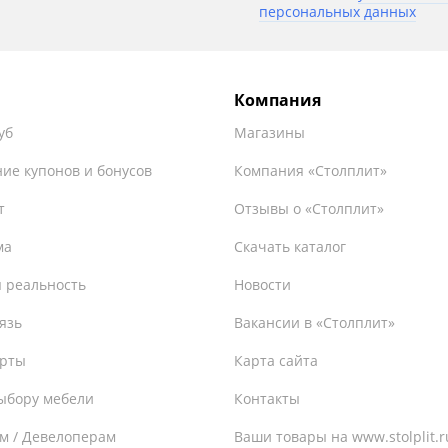
персональных данных
Компания
уб
Магазины
ие купонов и бонусов
Компания «Столплит»
т
Отзывы о «Столплит»
ма
Скачать каталог
 реальность
Новости
язь
Вакансии в «Столплит»
ерты
Карта сайта
ыбору мебели
Контакты
м / Девелоперам
Ваши товары на www.stolplit.r