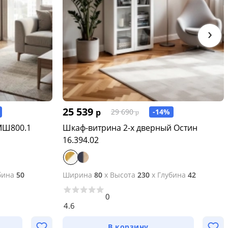
›
25 539
р
-14%
29 690
р
МШ800.1
Шкаф-витрина 2-х дверный Остин
16.394.02
бина
50
Ширина
80
x
Высота
230
x
Глубина
42
0
4.6
В корзину