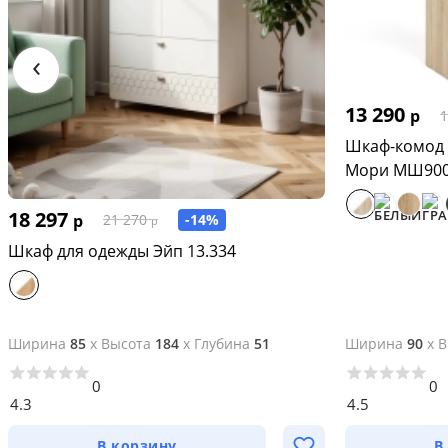
‹
13 290
р
1
Шкаф-комод 
Мори МШ900
18 297
р
-14%
21 270
р
Шкаф для одежды Эйп 13.334
Ширина
85
x
Высота
184
x
Глубина
51
Ширина
90
x
В
0
0
4.3
4.5
В корзину
В