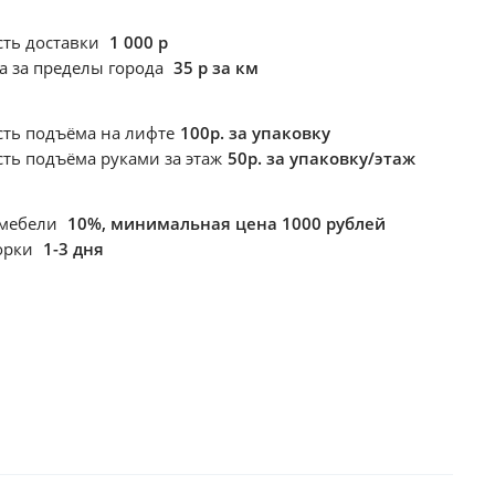
сть доставки
1 000 р
а за пределы города
35 р за км
сть подъёма
на лифте
100р. за упаковку
сть подъёма
руками за этаж
50р. за упаковку/этаж
 мебели
10%, минимальная цена 1000 рублей
борки
1-3 дня