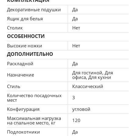
Декоративные подушки
Да
Ящик для белья
Да
Угол дивана определяется следующим образом:
Столик
Нет
ОСОБЕННОСТИ
Когда вы стоите лицом к дивану, если короткая часть дивана 
Высокие ножки
Нет
находится с левой стороны, значит угол левый.
ДОПОЛНИТЕЛЬНО
Когда вы стоите лицом к дивану, если короткая часть дивана 
Раскладной
Да
находится с правой стороны, значит угол правый.
Для гостиной, Для
Назначение
офиса, Для кухни
Стиль
Классический
За дополнительную плату, вы сможете воспользоваться 
Количество посадочных
следующими функциями:
3
мест
Конфигурация
угловой
Максимальная нагрузка
120
Установка независимого пружинного блока (модель будет 
на спальное место, кг
иметь ортопедический эффект, что благоприятно скажется на 
Подлокотники
Да