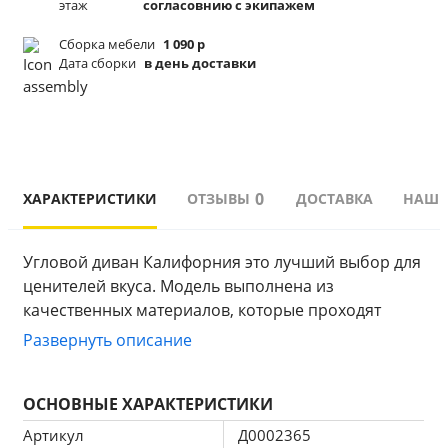
этаж
согласовнию с экипажем
Сборка мебели
1 090 р
Дата сборки
в день доставки
0
ХАРАКТЕРИСТИКИ
ОТЗЫВЫ
ДОСТАВКА
НАШИ
Угловой диван Калифорния это лучший выбор для 
ценителей вкуса. Модель выполнена из 
качественных материалов, которые проходят 
контроль качества на производстве.
Развернуть описание
Механизм трансформации. Диван оснащен 
механизмом дельфин, с которым знаком каждый. 
ОСНОВНЫЕ ХАРАКТЕРИСТИКИ
Механизм предназначен для ежедневной 
эксплуатации и диван отлично подойдет для сна.
Артикул
Д0002365