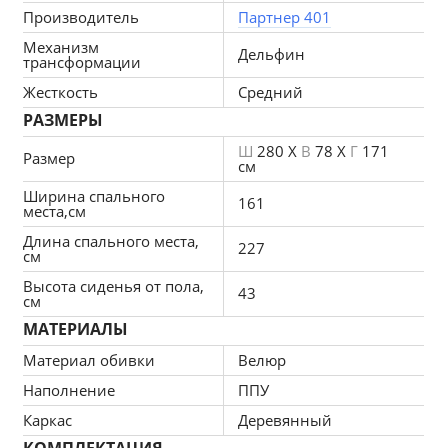
Преимущества модели:
Производитель
Партнер 401
1.Большое спальное место.
Механизм
2.Стильный современный дизайн.
Дельфин
трансформации
3.Качественные материалы.
Жесткость
Средний
Габаритные размеры: 780x1710x2800 мм
РАЗМЕРЫ
Спальное место: 2270 x 1610 мм
Высота от пола: 430 мм
Ш
280 X
В
78 X
Г
171
Размер
см
Механизм раскладки: дельфин
Ширина спального
Материал обивки: велюр
161
места,см
Материал каркаса: дерево
Длина спального места,
Ящик для хранения
227
см
В комплект входит: 4 декоративные подушки
Высота сиденья от пола,
Наполнитель:ППУ
43
см
МАТЕРИАЛЫ
Материал обивки
Велюр
Данная модель выполняется с правым углом,  если вам 
Наполнение
ППУ
необходим левый угол, укажите пожалуйста это в комментарии 
Каркас
Деревянный
к заказу или сообщите менеджеру.
КОМПЛЕКТАЦИЯ