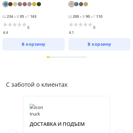
Ш
234
x
В
95
x
Г
163
Ш
200
x
В
90
x
Г
110
0
0
4.4
4.1
В корзину
В корзину
С заботой о клиентах
ДОСТАВКА И ПОДЪЕМ
ПР
СБ