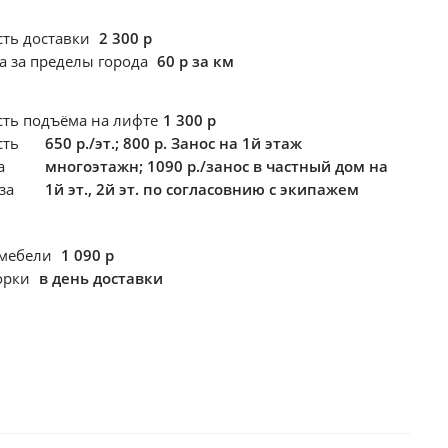
сть доставки
2 300 р
а за пределы города
60 р за км
сть подъёма
на лифте
1 300 р
сть
650 р./эт.; 800 р. Занос на 1й этаж
а
многоэтажн; 1090 р./занос в частный дом на
за
1й эт., 2й эт. по согласовнию с экипажем
 мебели
1 090 р
борки
в день доставки