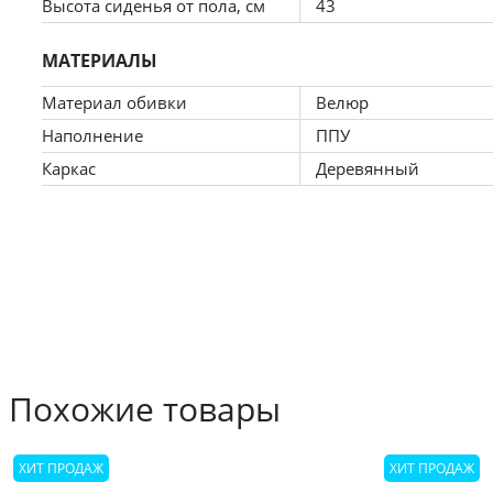
Высота сиденья от пола, см
43
Данная модель выполняется с правым углом,  если вам необходи
МАТЕРИАЛЫ
Материал обивки
Велюр
Наполнение
ППУ
Угол дивана определяется следующим образом:
Каркас
Деревянный
Когда вы стоите лицом к дивану, если короткая часть дивана нах
Когда вы стоите лицом к дивану, если короткая часть дивана нах
За дополнительную плату, вы сможете воспользоваться сле
Похожие товары
Установка независимого пружинного блока (модель будет иметь
ХИТ ПРОДАЖ
ХИТ ПРОДАЖ