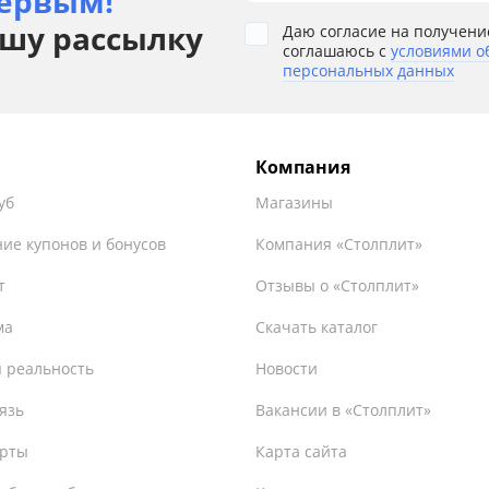
ервым!
шу рассылку
Даю согласие на получени
соглашаюсь с
условиями о
персональных данных
Компания
уб
Магазины
ие купонов и бонусов
Компания «Столплит»
т
Отзывы о «Столплит»
ма
Скачать каталог
 реальность
Новости
язь
Вакансии в «Столплит»
ерты
Карта сайта