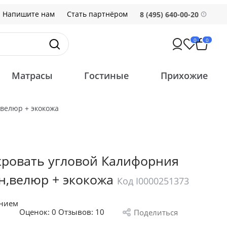
Напишите нам
Стать партнёром
8 (495) 640-00-20
0
0
Матрасы
Гостиные
Прихожие
велюр + экокожа
кровать угловой Калифорния
н,велюр + экокожа
Код I0000251373
анием
Оценок:
0
Отзывов: 10
Поделиться