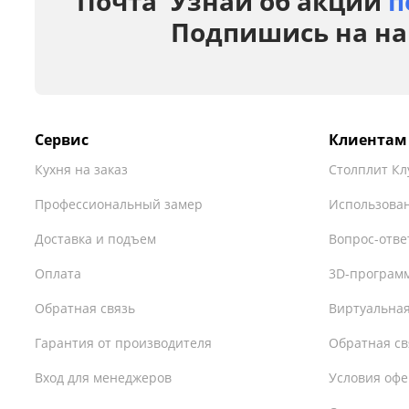
Узнай об акции
п
Подпишись на на
Сервис
Клиентам
Кухня на заказ
Столплит Кл
Профессиональный замер
Использован
Доставка и подъем
Вопрос-отве
Оплата
3D-програм
Обратная связь
Виртуальная
Гарантия от производителя
Обратная св
Вход для менеджеров
Условия оф