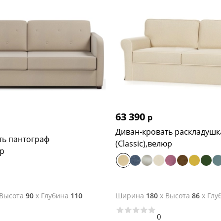
ругий и легкий, сохраняет долгое время форму:+ 6290 руб)
нение позволит дольше сохранять форму, 2шт. + 2590 руб)
б
63 390
р
Диван-кровать раскладушк
ть пантограф
(Classic),велюр
р
Высота
90
x
Глубина
110
Ширина
180
x
Высота
86
x
Глу
0