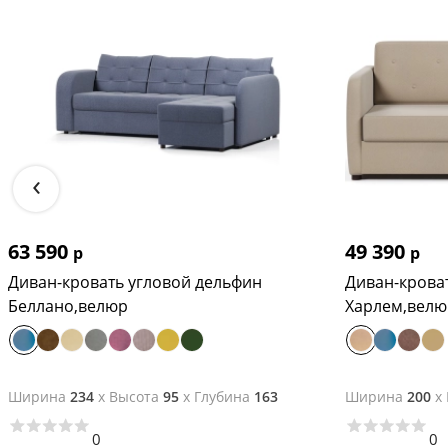
Наполнение подушек из холофайбера (материал одновременно уп
Наполнение декоративных подушек из холофайбера (такое напол
Дополнительные декоративные подушки (1шт 45*45 см): 2590 ру
Задняя спинка в основной ткани: 5990 руб.
‹
Срок гарантии: 12 месяцев.
63 590
49 390
р
р
Диван-кровать угловой дельфин
Диван-крова
Беллано,велюр
Харлем,велю
Ширина
234
x
Высота
95
x
Глубина
163
Ширина
200
x
0
0