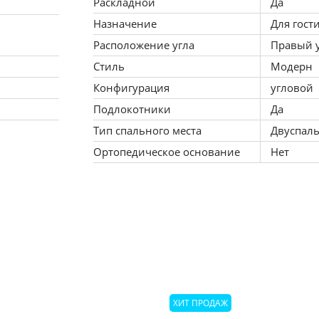
Раскладной
Да
Назначение
Для гост
м левый угол, укажите пожалуйста это в комментарии к заказу или с
Расположение угла
Правый 
Стиль
Модерн
Конфигурация
угловой
Подлокотники
Да
Тип спального места
Двуспал
одится с левой стороны, значит угол левый.
Ортопедическое основание
Нет
одится с правой стороны, значит угол правый.
дующими функциями:
 ортопедический эффект, что благоприятно скажется на вашем здоровь
ХИТ ПРОДАЖ