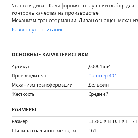
Угловой диван Калифорния это лучший выбор для ц
контроль качества на производстве.
Механизм трансформации. Диван оснащен механизм
эксплуатации и диван отлично подойдет для сна.
Развернуть описание
Преимущества модели:
1.Большое спальное место.
2.Стильный современный дизайн.
ОСНОВНЫЕ ХАРАКТЕРИСТИКИ
3.Качественные материалы.
Габаритные размеры: 780x1710x2800 мм
Артикул
Д0001654
Спальное место: 2270 x 1610 мм
Производитель
Партнер 401
Высота от пола: 430 мм
Механизм трансформации
Дельфин
Механизм раскладки: дельфин
Материал обивки: велюр
Жесткость
Средний
Материал каркаса: дерево
Ящик для хранения
РАЗМЕРЫ
В комплект входит: 4 декоративные подушки
Размер
Ш
280 X
В
101 X
Г
171
Наполнитель:ППУ
Ширина спального места,см
161