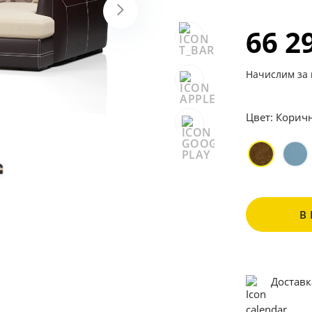
66 2
Начислим за 
Цвет:
Корич
В
Доставк