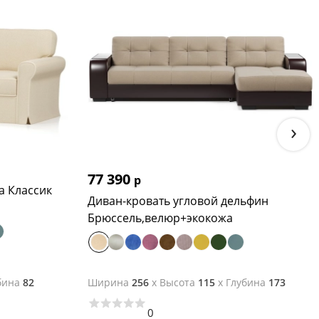
›
77 390
р
а Классик
Диван-кровать угловой дельфин
Брюссель,велюр+экокожа
бина
82
Ширина
256
x
Высота
115
x
Глубина
173
0