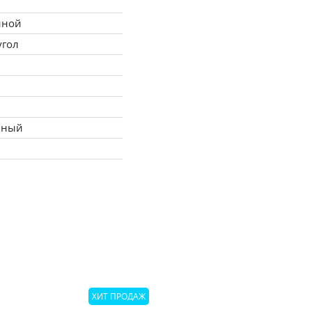
иной
ообщите менеджеру.
угол
ьный
е,+ 11390)
ХИТ ПРОДАЖ