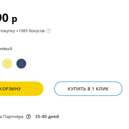
90
р
покупку +1989 бонусов
невый
 КОРЗИНУ
КУПИТЬ В 1 КЛИК
а Партнёра
35-40 дней