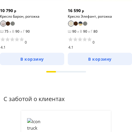
Вес 75кг
Количество упаковок 6.
10 790
16 590
р
р
Кресло Барон, рогожка
Кресло Элефант, рогожка
Ш
75
x
В
90
x
Г
90
Ш
90
x
В
90
x
Г
80
0
0
4.1
4.1
В корзину
В корзину
С заботой о клиентах