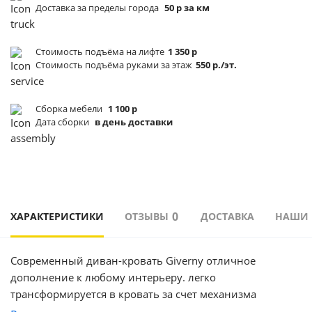
Доставка за пределы города
50 р за км
Стоимость подъёма
на лифте
1 350 р
Стоимость подъёма
руками за этаж
550 р./эт.
Сборка мебели
1 100 р
Дата сборки
в день доставки
0
ХАРАКТЕРИСТИКИ
ОТЗЫВЫ
ДОСТАВКА
НАШИ
Современный диван-кровать Giverny отличное
дополнение к любому интерьеру. легко
трансформируется в кровать за счет механизма
трансформации еврокнижка. Механизм трансформации