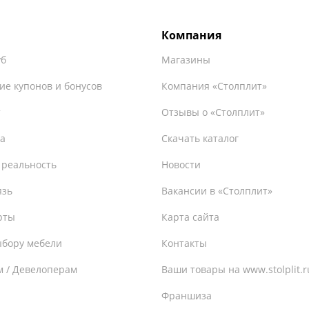
Компания
уб
Магазины
ие купонов и бонусов
Компания «Столплит»
т
Отзывы о «Столплит»
а
Скачать каталог
 реальность
Новости
язь
Вакансии в «Столплит»
рты
Карта сайта
ыбору мебели
Контакты
м / Девелоперам
Ваши товары на www.stolplit.r
Франшиза