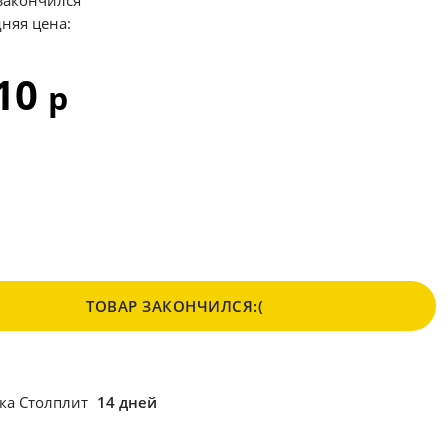
закончился
няя цена:
210
р
ТОВАР ЗАКОНЧИЛСЯ:(
ка Столплит
14 дней