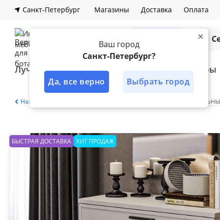
Санкт-Петербург
Магазины
Доставка
Оплата
Каталог
С
Ваш город
Санкт-Петербург?
Лучшее решение
Кухни
Шкафы
Да, все верно
Выбрать город
Главная
Каталог
Спальня
Модульны
Назад
БЫСТРАЯ ДОСТАВКА
ХИТ ПРОДАЖ