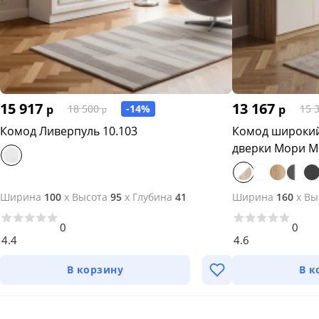
15 917
13 167
р
-14%
р
18 500
15 
р
Комод Ливерпуль 10.103
Комод широкий
дверки Мори М
Ширина
100
x
Высота
95
x
Глубина
41
Ширина
160
x
Вы
0
0
4.4
4.6
В корзину
В к