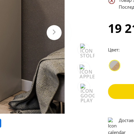
Товар 
Послед
19 
Цвет:
Достав