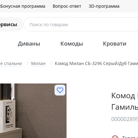
Бонусная программа
Вопрос-ответ
3D-программа
ервисы
Поиск по товарам
Диваны
Комоды
Кровати
е cпальни
Милан
Комод Милан СБ-3296 Серый/Дуб Гам
Комод 
Гамил
00000289