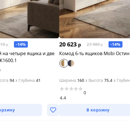
20 623
-14%
р
-14%
310
23 980
р
р
 на четыре ящика и две
Комод 6-ть ящиков Mobi Остин
К1600.1
сота
94
x
Глубина
41
Ширина
160
x
Высота
75.4
x
Глуби
0
4.4
орзину
В корзину