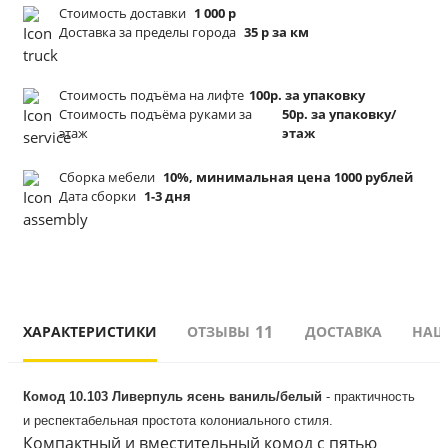
Стоимость доставки
1 000 р
Доставка за пределы города
35 р за км
Стоимость подъёма
на лифте
100р. за упаковку
Стоимость подъёма
руками за
50р. за упаковку/
этаж
этаж
Сборка мебели
10%, минимальная цена 1000 рублей
Дата сборки
1-3 дня
11
ХАРАКТЕРИСТИКИ
ОТЗЫВЫ
ДОСТАВКА
НАШ
Комод 10.103 Ливерпуль
ясень ваниль/белый
 - практичность 
и респектабельная простота колониального стиля. 
Компактный и вместительный комод с пятью 