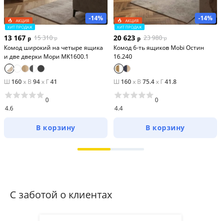
-14%
-14%
АКЦИЯ
АКЦИЯ
ХИТ ПРОДАЖ
ХИТ ПРОДАЖ
13 167
20 623
15 310
23 980
р
р
р
р
Комод широкий на четыре ящика
Комод 6-ть ящиков Mobi Остин
и две дверки Мори МК1600.1
16.240
Ш
160
x
В
94
x
Г
41
Ш
160
x
В
75.4
x
Г
41.8
0
0
4.6
4.4
В корзину
В корзину
С заботой о клиентах