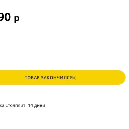
990
р
ТОВАР ЗАКОНЧИЛСЯ:(
ка Столплит
14 дней