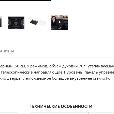
ГАЗИНЫ
 70л, утапливаемые переключатели, большой
авляющие 1 уровень, панель управления - нержавеющая сталь,
ло дверцы, легко-съемное большое внутреннее стекло Full 
, 595х575х595 мм.
ТЕХНИЧЕСКИЕ ОСОБЕННОСТИ