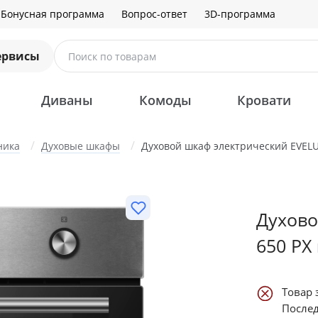
Бонусная программа
Вопрос-ответ
3D-программа
ервисы
Поиск по товарам
Диваны
Комоды
Кровати
ника
Духовые шкафы
Духовой шкаф электрический EVELU
Духово
650 PX
Товар 
Послед