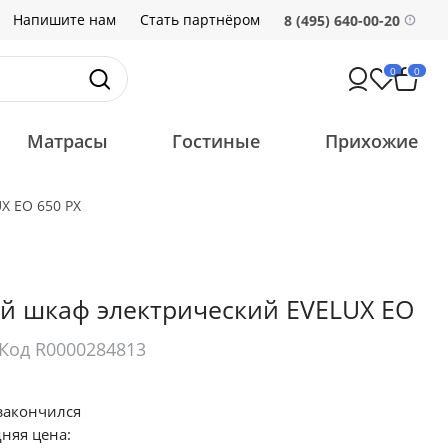
Напишите нам
Стать партнёром
8 (495) 640-00-20
0
0
Матрасы
Гостиные
Прихожие
X EO 650 PX
й шкаф электрический EVELUX EO
Код R0000284813
закончился
няя цена: