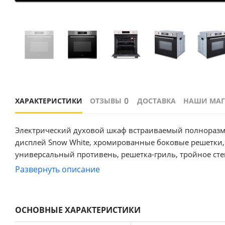
0
ХАРАКТЕРИСТИКИ
ОТЗЫВЫ
ДОСТАВКА
НАШИ МА
Электрический духовой шкаф встраиваемый полноразмерный, 60 см, 9 режимов, объем духовки
дисплей Snow White, хромированные боковые решетки, телескопические напр
универсальный противень, решетка-гриль, тройное стек
охлаждающий вентилятор, электронный таймер 9 часов
Развернуть описание
ОСНОВНЫЕ ХАРАКТЕРИСТИКИ