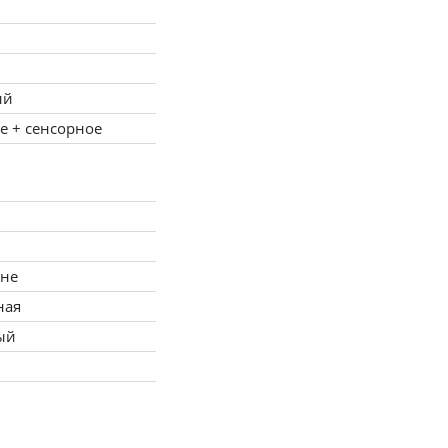
ый
е + сенсорное
вне
ная
ый