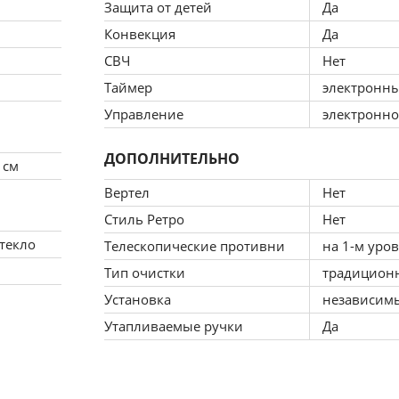
Защита от детей
Да
Конвекция
Да
СВЧ
Нет
Таймер
электронн
Управление
электронно
ДОПОЛНИТЕЛЬНО
 см
Вертел
Нет
Стиль Ретро
Нет
текло
Телескопические противни
на 1-м уро
Тип очистки
традицион
Установка
независим
Утапливаемые ручки
Да