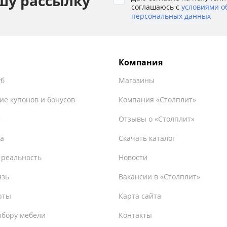
шу рассылку
соглашаюсь с
условиями о
персональных данных
Компания
уб
Магазины
ие купонов и бонусов
Компания «Столплит»
т
Отзывы о «Столплит»
а
Скачать каталог
 реальность
Новости
язь
Вакансии в «Столплит»
рты
Карта сайта
ыбору мебели
Контакты