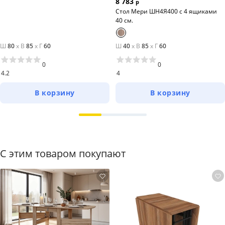
8 783
р
Стол Мери ШН4Я400 с 4 ящиками
40 см.
Ш
80
x
В
85
x
Г
60
Ш
40
x
В
85
x
Г
60
0
0
4.2
4
В корзину
В корзину
С этим товаром покупают