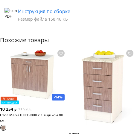
Инструкция по сборке
Размер файла 158.46 КБ
Похожие товары
-14%
АКЦИЯ
ХИТ ПРОДАЖ
10 254
11 920
р
р
Стол Мери ШН1Я800 с 1 ящиком 80
см.