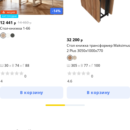
-14%
АКЦИЯ
ХИТ ПРОДАЖ
12 441
14 460
р
р
Стол-книжка 1-66
32 200
р
Стол книжка трансформер Maksimus
2 Plus 3050х1000х770
Ш
30
x
В
74
x
Г
88
Ш
305
x
В
77
x
Г
100
0
0
4
4.6
В корзину
В корзину