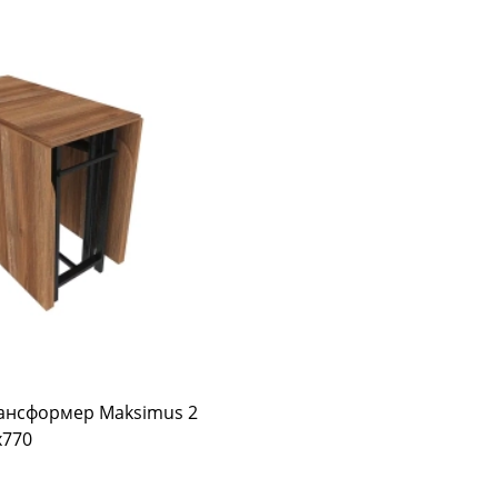
рансформер Maksimus 2
х770