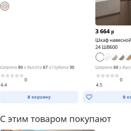
3 664
р
Шкаф навесной
24 ШВ600
Ширина
80
x
Высота
67
x
Глубина
30
Ширина
60
x
Выс
0
0
4.4
4.5
В корзину
В к
С этим товаром покупают