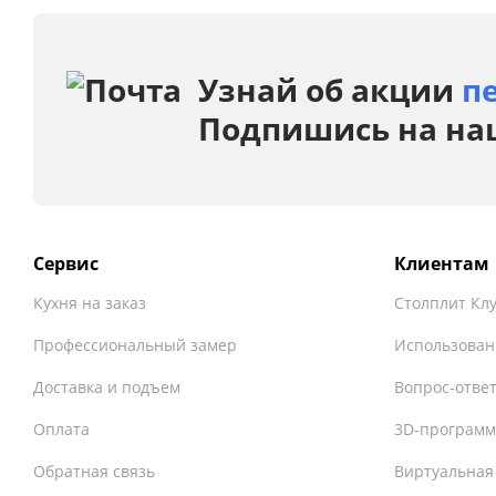
Узнай об акции
п
Подпишись на на
Сервис
Клиентам
Кухня на заказ
Столплит Кл
Профессиональный замер
Использован
Доставка и подъем
Вопрос-отве
Оплата
3D-программ
Обратная связь
Виртуальная