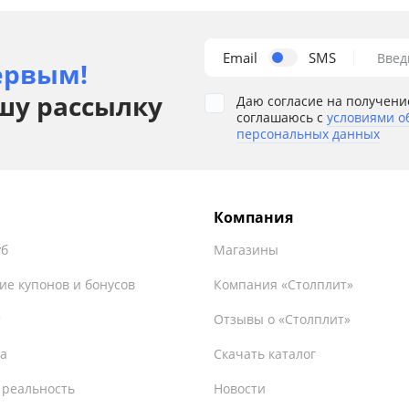
Email
SMS
Введ
ервым!
шу рассылку
Даю согласие на получени
соглашаюсь с
условиями о
персональных данных
Компания
уб
Магазины
ие купонов и бонусов
Компания «Столплит»
т
Отзывы о «Столплит»
а
Скачать каталог
 реальность
Новости