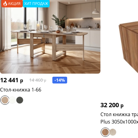
АКЦИЯ
ХИТ ПРОДАЖ
12 441
р
-14%
14 460
р
Стол-книжка 1-66
32 200
р
Стол книжка т
Plus 3050х1000