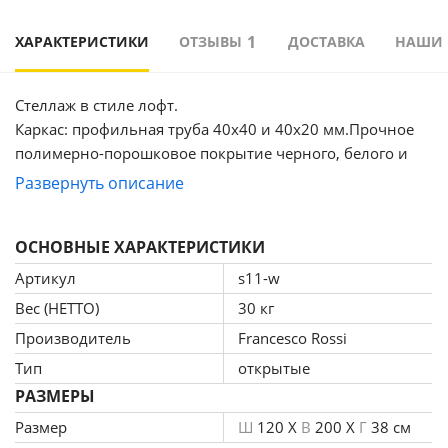
1
ХАРАКТЕРИСТИКИ
ОТЗЫВЫ
ДОСТАВКА
НАШИ
Стеллаж в стиле лофт.
Каркас: профильная труба 40х40 и 40х20 мм.Прочное
полимерно-порошковое покрытие черного, белого и
серого цвета Дерево: массив сосны 20 мм, покрытое
Развернуть описание
специальным маслом для мебели, цвета на выбор:
бесцветный, белый, серый, махагон, орех, морёный
ОСНОВНЫЕ ХАРАКТЕРИСТИКИ
дуб, черный, клён, черный графит, голубой графит,
темное золото графит, золото графит..
Артикул
s11-w
Срок гарантии на изделие: 12 месяцев. Производитель
Вес (НЕТТО)
30 кг
мебели оставляет за собой право вносить изменения в
Производитель
Francesco Rossi
модификацию и конструкцию изделия, размеров,
Тип
открытые
цветовой гаммы, которые не несут снижения
потребительских свойств без предварительного
РАЗМЕРЫ
уведомления покупателя.
Размер
Ш
120 X
В
200 X
Г
38 см