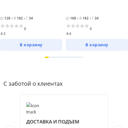
Ш
128
x
В
182
x
Г
34
Ш
168
x
В
182
x
Г
34
0
0
4.3
4.4
В корзину
В корзину
С заботой о клиентах
ДОСТАВКА И ПОДЪЕМ
П