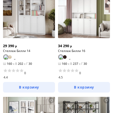
29 390
34 290
р
р
Стеллаж Билли 14
Стеллаж Билли 16
Ш
160
x
В
202
x
Г
30
Ш
160
x
В
237
x
Г
30
0
0
4.4
4.5
В корзину
В корзину