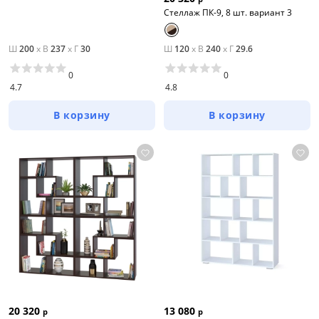
Стеллаж ПК-9, 8 шт. вариант 3
Ш
200
x
В
237
x
Г
30
Ш
120
x
В
240
x
Г
29.6
0
0
4.7
4.8
В корзину
В корзину
20 320
13 080
р
р