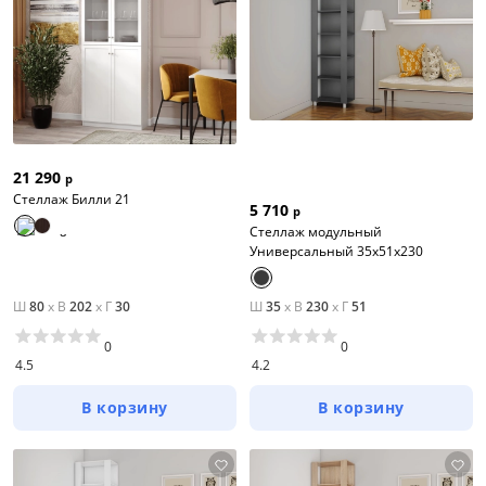
21 290
р
Стеллаж Билли 21
5 710
р
Стеллаж модульный
Универсальный 35х51х230
Ш
80
x
В
202
x
Г
30
Ш
35
x
В
230
x
Г
51
0
0
4.5
4.2
В корзину
В корзину