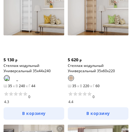
5 130
5 620
р
р
Стеллаж модульный
Стеллаж модульный
Универсальный 35х44х240
Универсальный 35х60х220
Ш
35
x
В
240
x
Г
44
Ш
35
x
В
220
x
Г
60
0
0
4.3
4.4
В корзину
В корзину