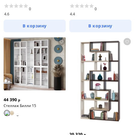
0
0
4.6
4.4
В корзину
В корзину
44 390
р
Стеллаж Билли 15
20 320
р