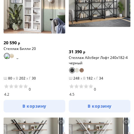
20 590
р
Стеллаж Билли 20
31 390
р
Стеллаж Айсберг Лофт 240х182-4
черный
Ш
80
x
В
202
x
Г
30
Ш
248
x
В
182
x
Г
34
0
0
4.2
4.5
В корзину
В корзину