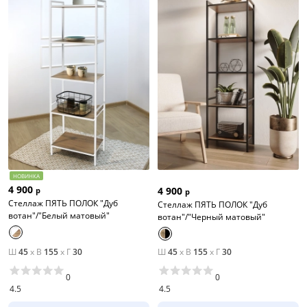
НОВИНКА
4 900
4 900
р
р
Стеллаж ПЯТЬ ПОЛОК "Дуб
Стеллаж ПЯТЬ ПОЛОК "Дуб
вотан"/"Белый матовый"
вотан"/"Черный матовый"
Ш
45
x
В
155
x
Г
30
Ш
45
x
В
155
x
Г
30
0
0
4.5
4.5