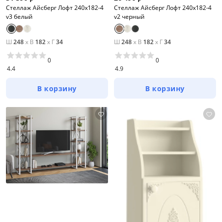
Стеллаж Айсберг Лофт 240х182-4
Стеллаж Айсберг Лофт 240х182-4
v3 белый
v2 черный
Ш
248
x
В
182
x
Г
34
Ш
248
x
В
182
x
Г
34
0
0
4.4
4.9
В корзину
В корзину