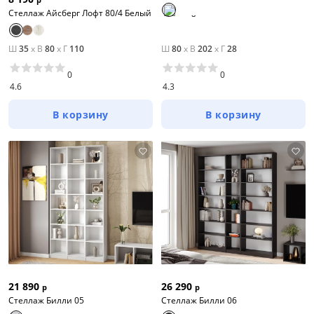
Стеллаж Айсберг Лофт 80/4 Белый
Ш
35
x
В
80
x
Г
110
Ш
80
x
В
202
x
Г
28
0
0
4.6
4.3
В корзину
В корзину
21 890
26 290
р
р
Стеллаж Билли 05
Стеллаж Билли 06