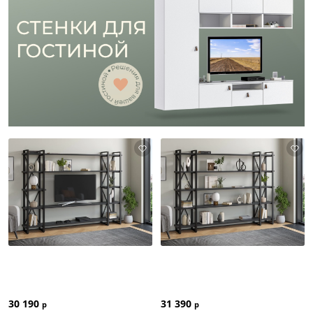
30 190
31 390
р
р