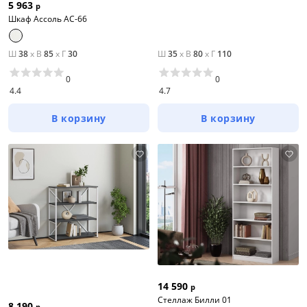
5 963
р
Шкаф Ассоль АС-66
Ш
38
x
В
85
x
Г
30
Ш
35
x
В
80
x
Г
110
0
0
4.4
4.7
В корзину
В корзину
14 590
р
Стеллаж Билли 01
8 190
р