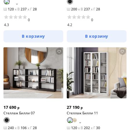
Ш
120
x
В
237
x
Г
28
Ш
200
x
В
237
x
Г
28
0
0
4.3
4.2
В корзину
В корзину
17 690
27 190
р
р
Стеллаж Билли 07
Стеллаж Билли 11
Ш
240
x
В
106
x
Г
28
Ш
120
x
В
202
x
Г
30