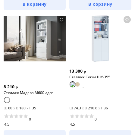
В корзину
В корзину
13 300
р
Стеллаж Сокол ШУ-355
8 210
р
Стеллаж Мадера М600 лдсп
Ш
60
x
В
180
x
Г
35
Ш
74.3
x
В
210.6
x
Г
36
0
0
4.5
4.5