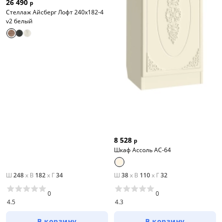
26 490
р
Стеллаж Айсберг Лофт 240х182-4
v2 белый
8 528
р
Шкаф Ассоль АС-64
Ш
248
x
В
182
x
Г
34
Ш
38
x
В
110
x
Г
32
0
0
4.5
4.3
В корзину
В корзину