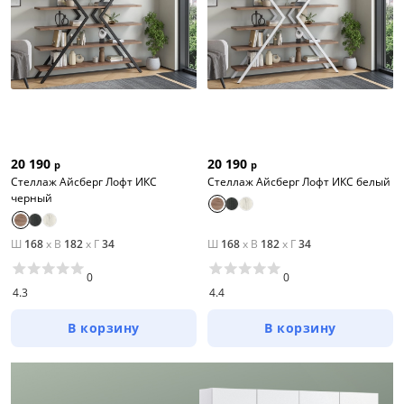
20 190
20 190
р
р
Стеллаж Айсберг Лофт ИКС
Стеллаж Айсберг Лофт ИКС белый
черный
Ш
168
x
В
182
x
Г
34
Ш
168
x
В
182
x
Г
34
0
0
4.3
4.4
В корзину
В корзину