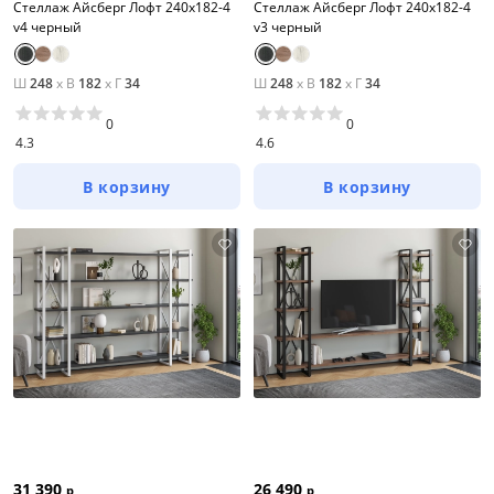
Стеллаж Айсберг Лофт 240х182-4
Стеллаж Айсберг Лофт 240х182-4
v4 черный
v3 черный
Ш
248
x
В
182
x
Г
34
Ш
248
x
В
182
x
Г
34
0
0
4.3
4.6
В корзину
В корзину
31 390
26 490
р
р