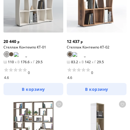
20 440
12 437
р
р
Стеллаж Контемпо КТ-01
Стеллаж Контемпо КТ-02
Ш
110
x
В
176.6
x
Г
29.5
Ш
83.2
x
В
142
x
Г
29.5
0
0
4.6
4.6
В корзину
В корзину