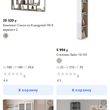
20 320
р
Комплект Сокол из 8 модулей ПК-9
вариант 2
5 994
р
Стеллаж Лайн 10.141
Ш
180
x
В
180
x
Г
29.6
Ш
22
x
В
210
x
Г
35
0
0
4.4
4.5
В корзину
В корзину