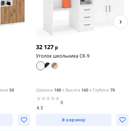
›
32 127
р
Уголок школьника СК-9
бина
50
Ширина
188
x
Высота
160
x
Глубина
70
0
4.3
В корзину