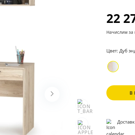
22 2
Начислим за 
Цвет:
Дуб эн
В
Доставк