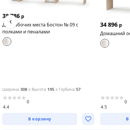
шкафа навесного - 115х29х52 см.
Максимальная нагрузка на каждую полочку шкафа: 3 кг.
38 786
р
‹
34 896
шкафа - 39х35х195 см.
Два рабочих места Бостон № 09 с
р
полками и пеналами
Домашний оф
Максимальная нагрузка на каждую полочку: 3 кг.
Модель набора: Бостон № 24
 (13.154+12.69+10.51)
Ширина
308
x
Высота
195
x
Глубина
57
0
0
4.4
4.5
В корзину
В