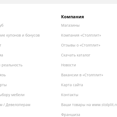
Компания
уб
Магазины
ие купонов и бонусов
Компания «Столплит»
т
Отзывы о «Столплит»
ма
Скачать каталог
 реальность
Новости
язь
Вакансии в «Столплит»
ерты
Карта сайта
ыбору мебели
Контакты
м / Девелоперам
Ваши товары на www.stolplit.r
Франшиза