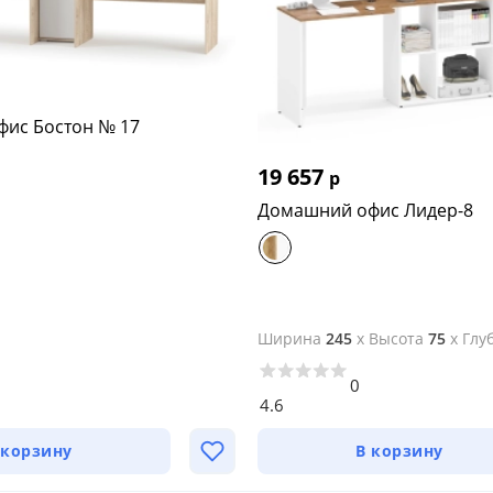
ис Бостон № 17
19 657
р
Домашний офис Лидер-8
Ширина
245
x
Высота
75
x
Глу
0
4.6
 корзину
В корзину