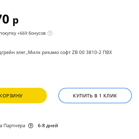
70
р
покупку +669 бонусов
дгрейн элег.,Милк рикамо софт ZB 00 3810-2 ПВХ
 КОРЗИНУ
КУПИТЬ В 1 КЛИК
а Партнёра
6-8 дней