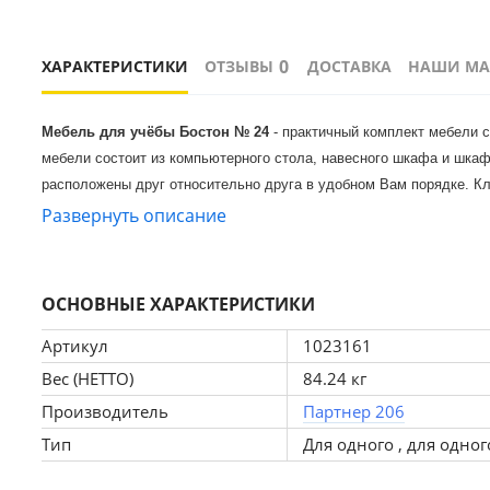
0
ХАРАКТЕРИСТИКИ
ОТЗЫВЫ
ДОСТАВКА
НАШИ МА
Мебель для учёбы Бостон № 24
 - практичный комплект мебели 
мебели состоит из компьютерного стола, навесного шкафа и шкаф
расположены друг относительно друга в удобном Вам порядке. Кла
современного кабинета. Компьютерный стол имеет вместительную 
Развернуть описание
столешницей на шариковых металлических направляющих закрепл
комфорт и эргономичность Вашего рабочего места. На полочках 
расстоянии. Центральная ниша шкафа открытая, боковые закрыты 
ОСНОВНЫЕ ХАРАКТЕРИСТИКИ
дверка откроется). Шкаф предполагает крепление к стене, компл
кг. Узкий, высокий шкаф-пенал завершает композицию. Конструкти
Артикул
1023161
первой сборке модуля. Мебель для учёбы Бостон № 24 состоит и
Вес (НЕТТО)
84.24 кг
Производитель
Партнер 206
Описание коллекции мебели для домашнего офиса Бостон:
 Д
Тип
Для одного , для одног
Серию Бостон составляют 7 практичных модулей, компонуя котор
Компьютерный стол, открытая и закрытая полочки, три шкафа и к