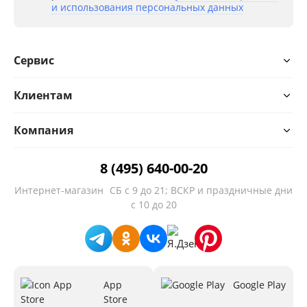
шкафа - 39х35х195 см.
и использования персональных данных
Максимальная нагрузка на каждую полочку: 3 кг.
Сервис
Модель набора: Бостон № 20
(12.69+10.51+13.154+12.69+10.51+13.154)
Клиентам
Компания
8 (495) 640-00-20
Интернет-магазин
СБ с 9 до 21; ВСКР и праздничные дни
с 10 до 20
App
Google Play
Store