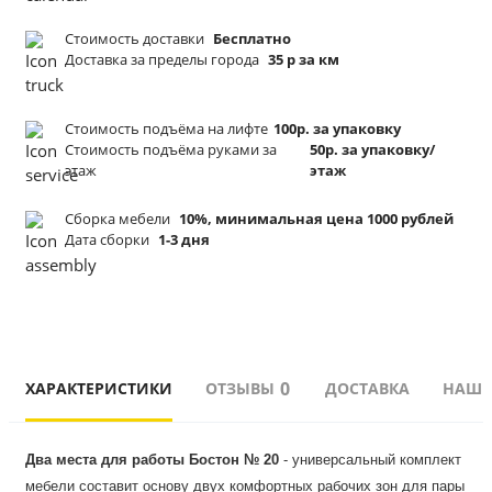
Стоимость доставки
Бесплатно
Доставка за пределы города
35 р за км
Стоимость подъёма
на лифте
100р. за упаковку
Стоимость подъёма
руками за
50р. за упаковку/
этаж
этаж
Сборка мебели
10%, минимальная цена 1000 рублей
Дата сборки
1-3 дня
0
ХАРАКТЕРИСТИКИ
ОТЗЫВЫ
ДОСТАВКА
НАШИ
Два места для работы Бостон № 20
 - универсальный комплект 
мебели составит основу двух комфортных рабочих зон для пары 