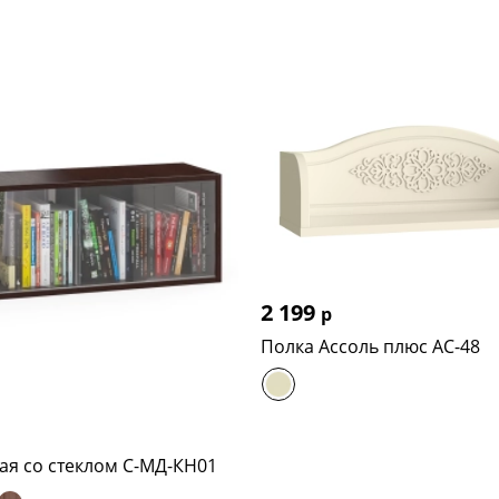
2 199
р
Полка Ассоль плюс АС-48
ая со стеклом С-МД-КН01