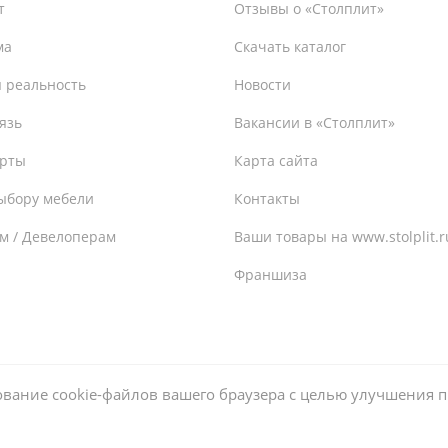
т
Отзывы о «Столплит»
ма
Скачать каталог
 реальность
Новости
язь
Вакансии в «Столплит»
ерты
Карта сайта
ыбору мебели
Контакты
м / Девелоперам
Ваши товары на www.stolplit.r
Франшиза
зование cookie-файлов вашего браузера с целью улучшения п