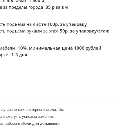
сть доставки
1 500 р
а за пределы города
35 р за км
сть подъёма
на лифте
100р. за упаковку
сть подъёма
руками за этаж
50р. за упаковку/этаж
 мебели
10%, минимальная цена 1000 рублей
борки
1-3 дня
чку возле компьютерного стола, Вы 
и смогут с успехом заменить 
 из набора мебели для домашнего 