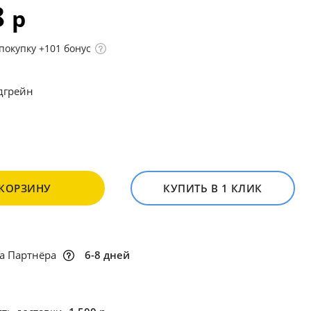
8
р
покупку +101 бонус
дгрейн
 КОРЗИНУ
КУПИТЬ В 1 КЛИК
а Партнёра
6-8 дней