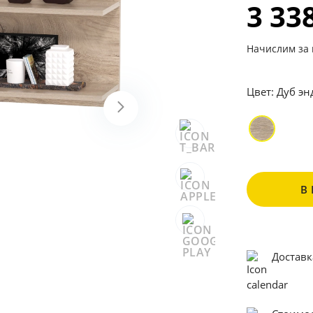
3 33
Начислим за 
Цвет:
Дуб эн
В
Доставк