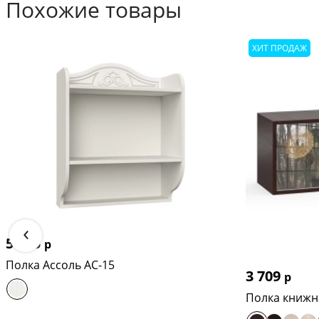
Похожие товары
Габариты (ШхГхВ):
ХИТ ПРОДАЖ
полки (ШхГхВ): 115х26х39 см.
Модель полки: Бостон 09.132
‹
5 655
р
Полка Ассоль АС-15
3 709
р
Полка книжн