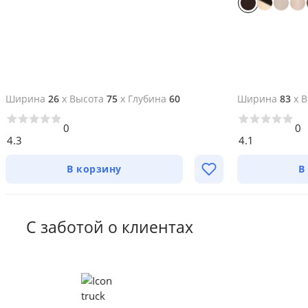
Ширина
26
x
Высота
75
x
Глубина
60
Ширина
83
x
В
0
0
4.3
4.1
В корзину
В
С заботой о клиентах