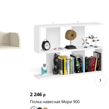
›
2 246
р
Полка навесная Мори 900