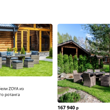
ели ZOYA из
го ротанга
167 940
р