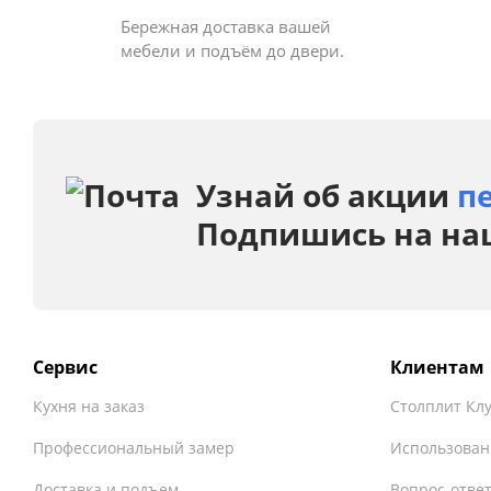
Бережная доставка вашей
мебели и подъём до двери.
Узнай об акции
п
Подпишись на на
Сервис
Клиентам
Кухня на заказ
Столплит Кл
Профессиональный замер
Использован
Доставка и подъем
Вопрос-отве