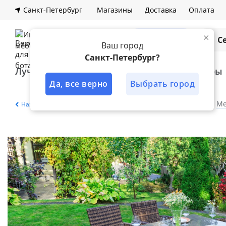
Санкт-Петербург
Магазины
Доставка
Оплата
Каталог
С
Ваш город
Санкт-Петербург?
Лучшее решение
Кухни
Шкафы
Да, все верно
Выбрать город
Главная
Каталог
Садовая мебель
Ме
Назад