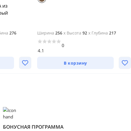
 из
ерый
бина
276
Ширина
256
x
Высота
92
x
Глубина
217
0
4.1
В корзину
БОНУСНАЯ ПРОГРАММА