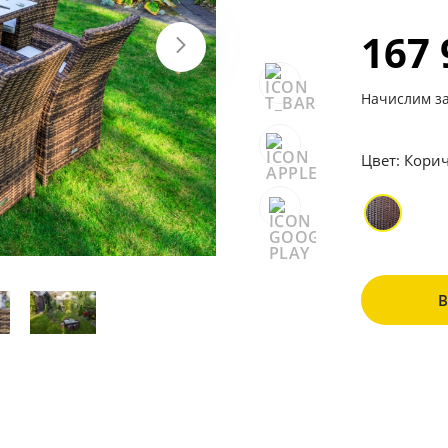
167
Начислим за
Цвет:
Корич