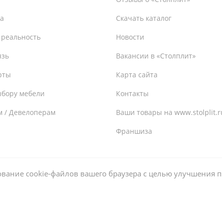
а
Скачать каталог
 реальность
Новости
язь
Вакансии в «Столплит»
рты
Карта сайта
ыбору мебели
Контакты
м / Девелоперам
Ваши товары на www.stolplit.r
Франшиза
ьзование cookie-файлов вашего браузера с целью улучшения 
 оплате: