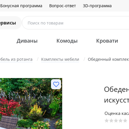
Бонусная программа
Вопрос-ответ
3D-программа
ервисы
Поиск по товарам
Диваны
Комоды
Кровати
бель из ротанга
Комплекты мебели
Обеденный комплект
Обеден
искусс
Оценка ка