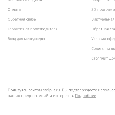
Оплата
3D-программ
Обратная связь
Виртуальная
Гарантия от производителя
Обратная св
Вход для менеджеров
Условия офе
Советы по в
Столплит До
Пользуясь сайтом stolplit.ru, Вы подтверждаете испол
ваших предпочтений и интересов.
Подробнее
© Гипермаркет мебели «СТОЛПЛИТ»
Принимаем к