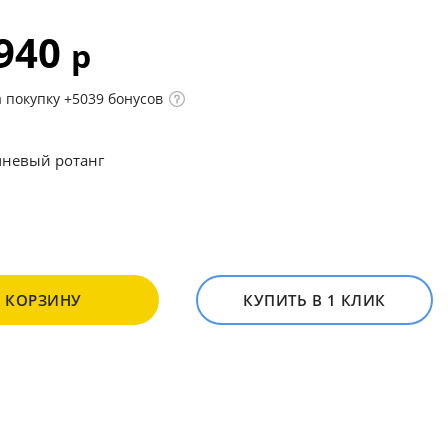
 940
р
 покупку +5039 бонусов
невый ротанг
В КОРЗИНУ
КУПИТЬ В 1 КЛИК