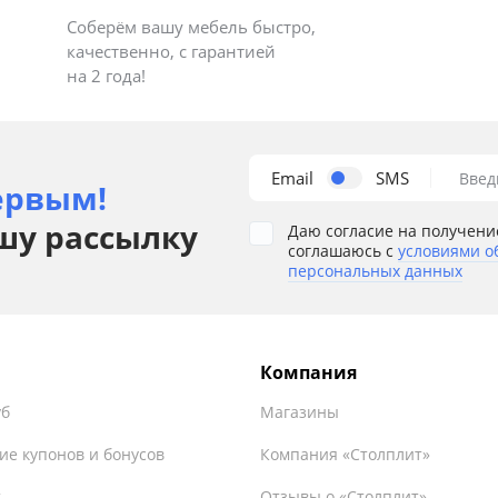
Соберём вашу мебель быстро,
качественно, с гарантией
на 2 года!
Email
SMS
Введ
ервым!
шу рассылку
Даю согласие на получени
соглашаюсь с
условиями о
персональных данных
Компания
уб
Магазины
ие купонов и бонусов
Компания «Столплит»
т
Отзывы о «Столплит»