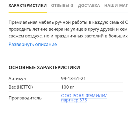
0
ХАРАКТЕРИСТИКИ
ОТЗЫВЫ
ДОСТАВКА
НАШИ МА
Премиальная мебель ручной работы в каждую семью! О
проводить летние вечера на улице в кругу друзей и се
свежем воздухе, но и праздничных застолий в больших
алюминиевый каркас, способный выдерживать высокие 
Развернуть описание
Алюминий не подвержен коррозии, благодаря чему меб
плетение из искусственного ротанга серого цвета – со
тропической лианы; не подвержен гниению при контакт
ОСНОВНЫЕ ХАРАКТЕРИСТИКИ
лучей. Благодаря качественным и долговечным матер
на долгие годы! В комплект входят: — 6 комфортабел
Артикул
99-13-61-21
обеденный стол со столешницей из закаленного стекла
Вес (НЕТТО)
100 кг
которая не подвержена изменению от погодных услов
ООО РОЯЛ ФЭМИЛИ/
преимущества комплекта. Этот набор садовой мебели б
Производитель
партнер 575
или веранде, в летней беседке или под открытым небом