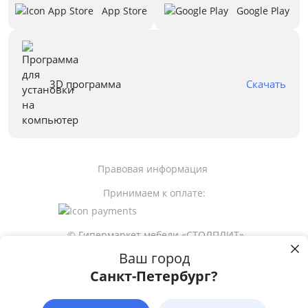
App Store
Google Play
3D программа
Скачать
Правовая информация
Принимаем к оплате:
© Гипермаркет мебели «СТОЛПЛИТ»
Ваш город
Санкт-Петербург?
38 600
р
Пользуясь сайтом stolplit.ru, Вы подтверждаете использование cookie-
файлов вашего браузера с целью улучшения предложения и сервиса
на основе ваших предпочтений и интересов.
Подробнее