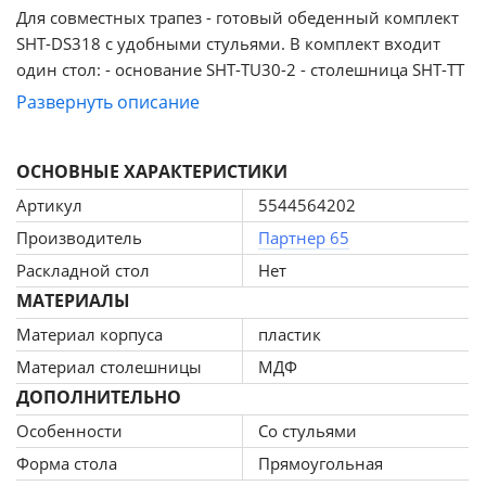
Для совместных трапез - готовый обеденный комплект
SHT-DS318 с удобными стульями. В комплект входит
один стол: - основание SHT-TU30-2 - столешница SHT-ТT
120/80 МДФ В комплект входит четыре стула: - каркас
Развернуть описание
SHT-S195 - сидение SHT-ST29-С20 ПРОЧНОСТЬ И
ДОЛГОВЕЧНОСТЬ Столешница из МДФ отличается
ОСНОВНЫЕ ХАРАКТЕРИСТИКИ
повышенной жесткостью и устойчивостью к
окружающим воздействиям. Подстолье и каркас
Артикул
5544564202
выполнены из полипропилена с армирующими
Производитель
Партнер 65
добавками, благодаря которым повышается жесткость и
Раскладной стол
Нет
надежность. Изделия устойчивы к ударным
МАТЕРИАЛЫ
воздействиям, негативным воздействиям окружающей
среды и появлению царапин. Подстолье выдерживает
Материал корпуса
пластик
продолжительные нагрузки - максимальная
Материал столешницы
МДФ
статическая нагрузка до 100 кг. Максимальная
ДОПОЛНИТЕЛЬНО
статическая нагрузка на каркас – 250 кг. ДИЗАЙН И
Особенности
Со стульями
ЭСТЕТИКА Столешница из МДФ смотрится аккуратно и
привлекательно, поскольку имеет плавный
Форма стола
Прямоугольная