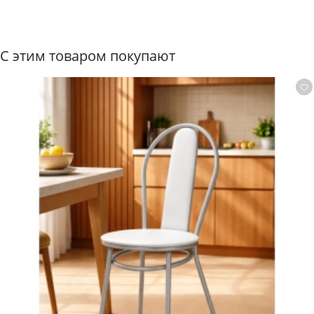
закругленный переход от лицевой поверхности к
боковым кромкам. Имеет рельефные и структурные
формы, которые визуально неотличимы от
натурального дерева. Изящные перекрещивающиеся
С этим товаром покупают
ножки подстолья повторяют натуральные изгибы
деревьев. Стильный дизайн сиденья заключен в
геометрической ромбовидной простежке мягкого
сидения. Абсолютная симметрия, которой доставляет
эстетическое удовольствие. ПРЕКРАСНАЯ ЭРГОНОМИКА
сиденья обеспечивает удобную посадку и комфортное
времяпровождение. ОБИВКА сиденья выполнена из
микровелюра, в качестве мягкого наполнителя
используется поролон. УХОД Легкий и простой уход за
столешницей. Запрещено: - ставить горячее без
специальных подставок - резать на поверхности без
использования доски - использовать на улице под
открытым небом, что подвергается прямому
воздействию солнечных лучей и осадков - оставлять
под прямыми солнечными лучами (открытое окно,