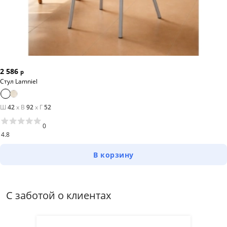
балкон, веранда и т.д.) Рекомендация по уходу за
сидением: чехол съемный можно провести
профилактическую чистку и надеть обратно. Сидение
стула не используется отдельно от чехла. Используйте
чистку пылесосом, а для трудновыводимых пятен
специальные пятновыводители для тканей, в
2 586
р
соответствии с инструкцией. *Оттенок ткани может
Стул Lamniel
меняться в зависимости от партии. ГАРАНТИЯ 2 ГОДА
Ш
42
x
В
92
x
Г
52
0
4.8
В корзину
С заботой о клиентах