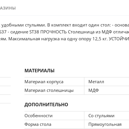
ГАЗИНЫ
 удобными стульями. В комплект входит один стол: - основ
ца из МДФ отличается повышенной
я нагрузка на одну опору 12,5 кг. УСТОЙЧИВОСТЬ Не подвержены
растрескиванию. ЭКОЛОГИЧЕСКАЯ ЧИСТОТА Материал не
и к боковым кромкам. имеет рельефные и структурные фор
МАТЕРИАЛЫ
льзовать на улице под открытым небом, что подвергается 
ных лучей (открытое окно, балкон, веранда и т.д.) СТИЛЬНЫЙ ДИЗАЙН
Материал корпуса
Металл
 спинка. Благодаря натуральному цвету микровелюра – гото
Материал столешницы
МДФ
идение изысканно смотрится при любом варианте освещения:
ДОПОЛНИТЕЛЬНО
 краской, устойчивой к механическому воздействию. Ма
Особенности
Со стульями
Форма стола
Прямоугольная