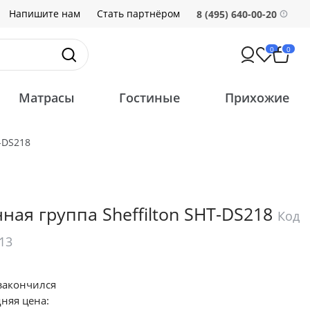
Напишите нам
Стать партнёром
8 (495) 640-00-20
0
0
Матрасы
Гостиные
Прихожие
-DS218
ная группа Sheffilton SHT-DS218
Код
13
закончился
няя цена: