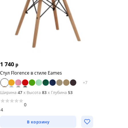
1 740
р
Стул Florence в стиле Eames
+
7
Ширина
47
x
Высота
83
x
Глубина
53
0
4
В корзину