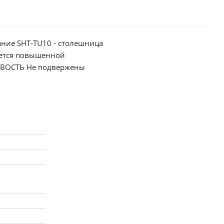
ание SHT-TU10 - столешница
мы, которые визуально
прямому воздействию
вое кресло способно
 и естественном, и
ксимальная статическая