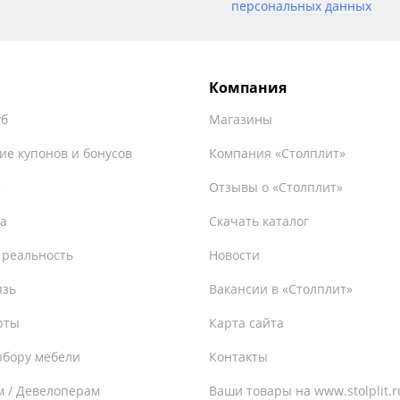
персональных данных
Компания
уб
Магазины
ие купонов и бонусов
Компания «Столплит»
т
Отзывы о «Столплит»
а
Скачать каталог
 реальность
Новости
язь
Вакансии в «Столплит»
рты
Карта сайта
ыбору мебели
Контакты
м / Девелоперам
Ваши товары на www.stolplit.r