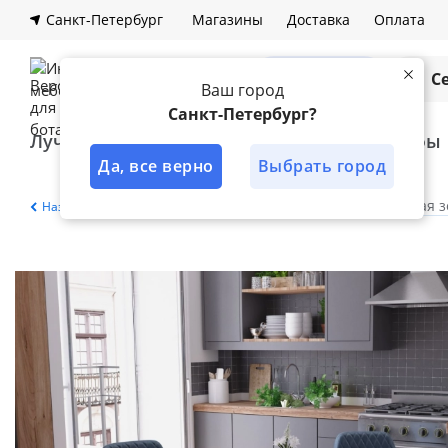
Санкт-Петербург
Магазины
Доставка
Оплата
Каталог
С
Ваш город
Санкт-Петербург?
Лучшее решение
Кухни
Шкафы
Да, все верно
Выбрать город
Главная
Каталог
Кухня
Обеденная з
Назад