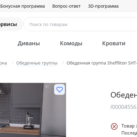
Бонусная программа
Вопрос-ответ
3D-программа
ервисы
Поиск по товарам
Диваны
Комоды
Кровати
она
Обеденные группы
Обеденная группа Sheffilton SHT
Обеден
I00004556
Товар 
Послед