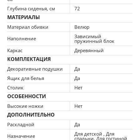
Глубина сиденья, см
72
Высота сиденья 440мм. 
МАТЕРИАЛЫ
Ширина оттоманки-970мм.
Материал обивки
Велюр
Зависимый
Наполнение
Глубина со стороны подлокотника-90см
пружинный блок
Каркас
Деревянный
Предельные отклонения от габаритных размеров дивана, ±50 
КОМПЛЕКТАЦИЯ
мм.
Декоративные подушки
Да
Ящик для белья
Да
В комплекте 5 больших подушек и 3 декоративные. 
Столик
Нет
Тип ткани: велюр, плотная структура ворса велюра помогает 
ОСОБЕННОСТИ
избежать быстрого истирания поверхности. Велюр сохраняет 
Высокие ножки
Нет
цвет и внешний вид даже при воздействии прямых солнечных 
ДОПОЛНИТЕЛЬНО
лучей. Велюровые ткани легко очищаются с помощью сухих 
Раскладной
Да
методов, таких как пылесос или липкий валик.
Для детской , Для
Назначение
спальни, Для гостиной