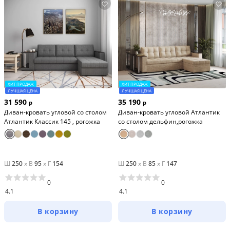
ХИТ ПРОДАЖ
ХИТ ПРОДАЖ
ЛУЧШАЯ ЦЕНА
ЛУЧШАЯ ЦЕНА
31 590
35 190
р
р
Диван-кровать угловой со столом
Диван-кровать угловой Атлантик
Атлантик Классик 145 , рогожка
со столом дельфин,рогожка
Ш
250
x
В
95
x
Г
154
Ш
250
x
В
85
x
Г
147
0
0
4.1
4.1
В корзину
В корзину