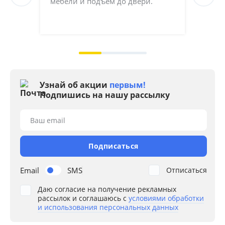
мебели и подъём до двери.
Соб
кач
на 2
Узнай об акции
первым!
Подпишись на нашу рассылку
Ваш email
Подписаться
Email
SMS
Отписаться
Даю согласие на получение рекламных
рассылок и соглашаюсь с
условиями обработки
и использования персональных данных