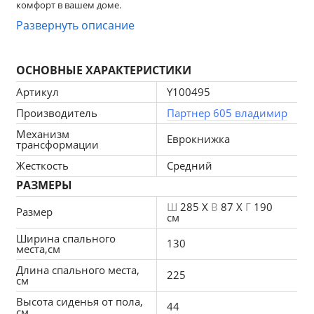
комфорт в вашем доме.
Развернуть описание
Механизм трансформации еврокнижка, подходит для 
ежедневной эксплуатации. 
ОСНОВНЫЕ ХАРАКТЕРИСТИКИ
Наполнение зависимый пружинный блок «Боннель» + ППУ  
Артикул
Y100495
Производитель
Партнер 605 владимир
Жесткость-средняя. 
Механизм
Еврокнижка
трансформации
Чехлы подушек несъемные, наполнение подушек-крошка ППУ. 
Жесткость
Средний
РАЗМЕРЫ
Каркас ДСП, ДВП, ЛДСП, фанера, брус хвойных пород.
Ш
285 X
В
87 X
Г
190
Размер
см
Спальное место 2250х1300мм.
Ширина спального
130
места,см
Большой ящик для белья находится под сиденьем дивана, 
Длина спального места,
ящик в оттоманке можно заказать за дополнительную плату.
225
см
Высота сиденья от пола,
Глубина сиденья без подушек 720мм. 
44
см