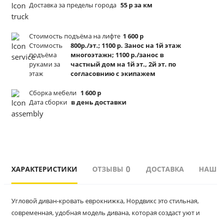
Доставка за пределы города
55 р за км
Стоимость подъёма
на лифте
1 600 р
Стоимость
800р./эт.; 1100 р. Занос на 1й этаж
подъёма
многоэтажн; 1100 р./занос в
руками за
частный дом на 1й эт., 2й эт. по
этаж
согласовнию с экипажем
Сборка мебели
1 600 р
Дата сборки
в день доставки
0
ХАРАКТЕРИСТИКИ
ОТЗЫВЫ
ДОСТАВКА
НАШИ
Угловой диван-кровать еврокнижка, Нордвикс это стильная, 
современная, удобная модель дивана, которая создаст уют и 