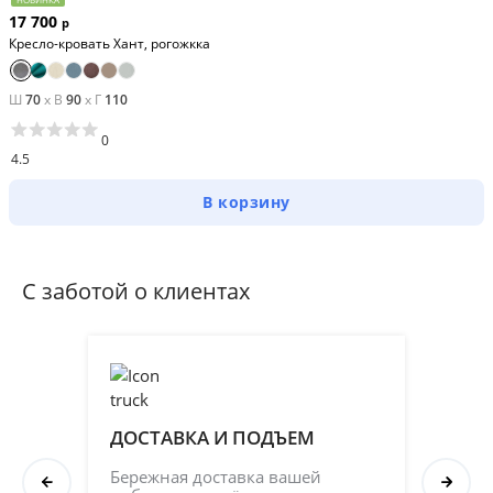
17 700
р
Кресло-кровать Хант, рогожкка
Ш
70
x
В
90
x
Г
110
0
4.5
В корзину
С заботой о клиентах
ДОСТАВКА И ПОДЪЕМ
ПР
СБ
Бережная доставка вашей 