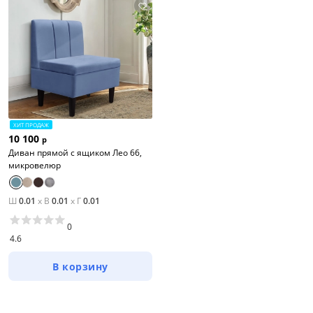
от
до
Высота, см
от
до
ХИТ ПРОДАЖ
10 100
р
Диван прямой с ящиком Лео 66,
микровелюр
Тип
Ш
0.01
x
В
0.01
x
Г
0.01
Материал обивки
0
4.6
Раскладной
В корзину
Механизм трансформации