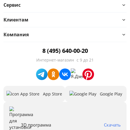
Сервис
Количество посадочных мест
Клиентам
Высокие ножки
Декоративные подушки
Компания
Столик
8 (495) 640-00-20
Интернет-магазин
с 9 до 21
Ящик для белья
Высота сиденья от пола, см
Глубина сиденья, см
App Store
Google Play
Максимальная нагрузка на спальное
место, кг
Предложения
3D программа
Скачать