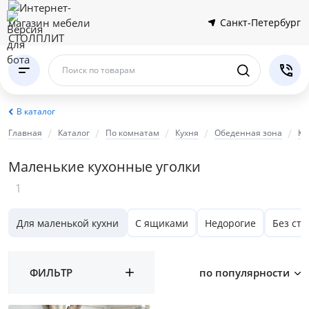
Санкт-Петербург
Цвет
Поиск по товарам
Бежевый
Серый
В каталог
Коричневый
Главная
Каталог
По комнатам
Кухня
Обеденная зона
Ку
Бирюзовый
Маленькие кухонные уголки
Размер
1
Ширина, см
Для маленькой кухни
С ящиками
Недорогие
Без сто
от
до
ФИЛЬТР
по популярности
Глубина, см