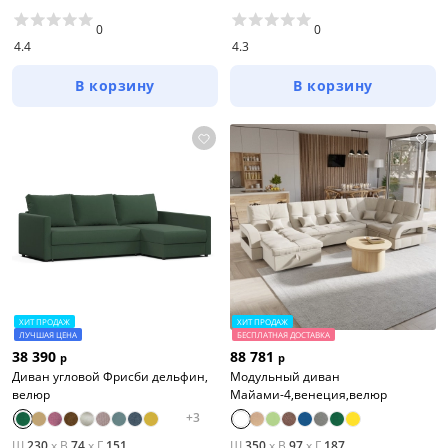
0
0
4.4
4.3
В корзину
В корзину
ХИТ ПРОДАЖ
ХИТ ПРОДАЖ
ЛУЧШАЯ ЦЕНА
БЕСПЛАТНАЯ ДОСТАВКА
38 390
88 781
р
р
Диван угловой Фрисби дельфин,
Модульный диван
велюр
Майами-4,венеция,велюр
+
3
Ш
230
x
В
74
x
Г
151
Ш
350
x
В
97
x
Г
187