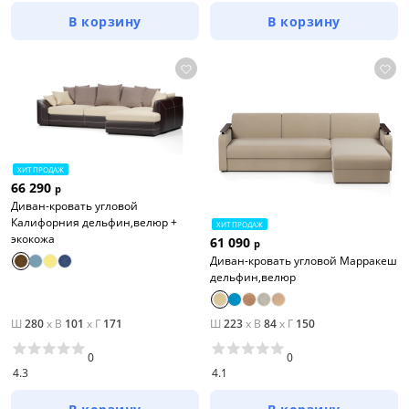
В корзину
В корзину
ХИТ ПРОДАЖ
66 290
р
Диван-кровать угловой
Калифорния дельфин,велюр +
ХИТ ПРОДАЖ
экокожа
61 090
р
Диван-кровать угловой Марракеш
дельфин,велюр
Ш
280
x
В
101
x
Г
171
Ш
223
x
В
84
x
Г
150
0
0
4.3
4.1