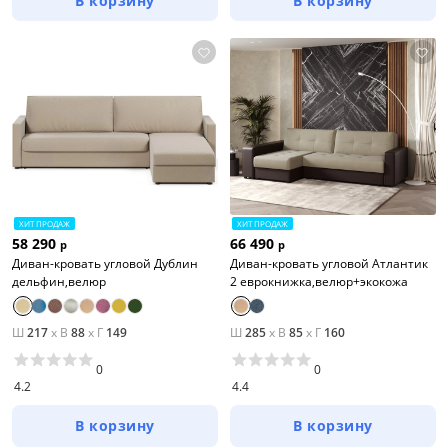
В корзину
В корзину
ХИТ ПРОДАЖ
ХИТ ПРОДАЖ
58 290
66 490
р
р
Диван-кровать угловой Дублин
Диван-кровать угловой Атлантик
дельфин,велюр
2 еврокнижка,велюр+экокожа
Ш
217
x
В
88
x
Г
149
Ш
285
x
В
85
x
Г
160
0
0
4.2
4.4
В корзину
В корзину