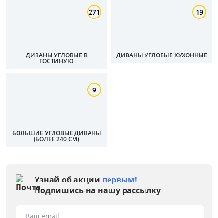
271
19
от
до
ДИВАНЫ УГЛОВЫЕ В
ДИВАНЫ УГЛОВЫЕ КУХОННЫЕ
ГОСТИНУЮ
Тип
Материал обивки
9
Раскладной
БОЛЬШИЕ УГЛОВЫЕ ДИВАНЫ
Механизм трансформации
(БОЛЕЕ 240 СМ)
Жесткость
Узнай об акции
первым!
Каркас
Подпишись на нашу рассылку
Конфигурация
Ваш email