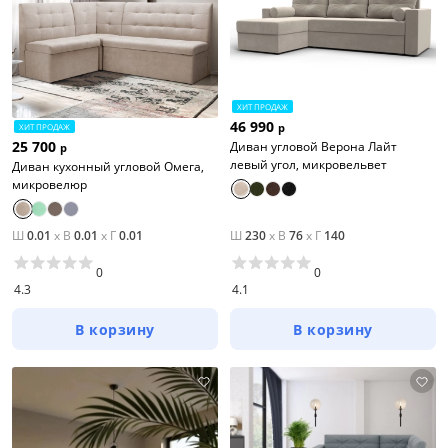
ХИТ ПРОДАЖ
46 990
р
ХИТ ПРОДАЖ
25 700
Диван угловой Верона Лайт
р
левый угол, микровельвет
Диван кухонный угловой Омега,
микровелюр
Ш
0.01
x
В
0.01
x
Г
0.01
Ш
230
x
В
76
x
Г
140
0
0
4.3
4.1
В корзину
В корзину