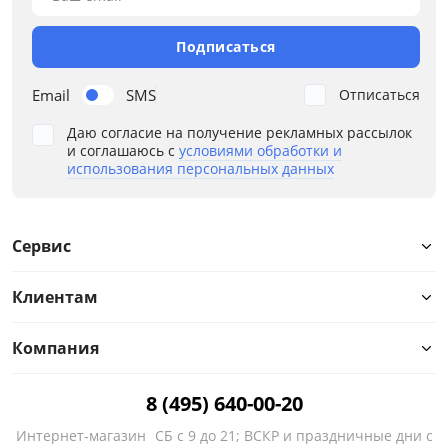
Назначение
Подписаться
Наполнение
Email
SMS
Отписаться
Ортопедическое основание
Даю согласие на получение рекламных рассылок
и соглашаюсь с
условиями обработки и
Подлокотники
использования персональных данных
Расположение угла
Сервис
Стиль
Клиентам
Тип спального места
Высокие ножки
Компания
Декоративные подушки
8 (495) 640-00-20
Интернет-магазин
СБ с 9 до 21; ВСКР и праздничные дни с
Столик