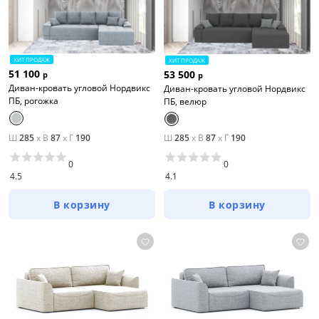
ХИТ ПРОДАЖ
ХИТ ПРОДАЖ
51 100
53 500
р
р
Диван-кровать угловой Нордвикс
Диван-кровать угловой Нордвикс
ПБ, рогожка
ПБ, велюр
Ш
285
x
В
87
x
Г
190
Ш
285
x
В
87
x
Г
190
0
0
4.5
4.1
В корзину
В корзину