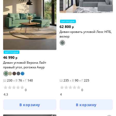
ХИТ ПРОДАЖ
62 800
р
Диван-кровать угловой Леос НПБ,
велюр
ХИТ ПРОДАЖ
46 990
р
Диван угловой Верона Лайт
правый угол, рогожка Амур
Ш
230
x
В
76
x
Г
140
Ш
235
x
В
90
x
Г
225
0
0
4.3
4
В корзину
В корзину