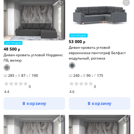
ХИТ ПРОДАЖ
53 000
р
ХИТ ПРОДАЖ
Диван-кровать угловой
48 500
р
еврокнижка-пантограф Белфаст
Диван-кровать угловой Нордвикс
модульный, рогожка
ПБ, велюр
Ш
285
x
В
87
x
Г
190
Ш
240
x
В
90
x
Г
175
0
0
4.4
4.6
В корзину
В корзину