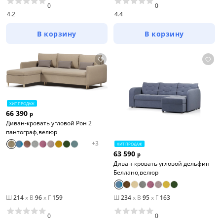
0
0
4.2
4.4
В корзину
В корзину
ХИТ ПРОДАЖ
66 390
р
Диван-кровать угловой Рон 2
пантограф,велюр
+
3
ХИТ ПРОДАЖ
63 590
р
Диван-кровать угловой дельфин
Беллано,велюр
Ш
214
x
В
96
x
Г
159
Ш
234
x
В
95
x
Г
163
0
0