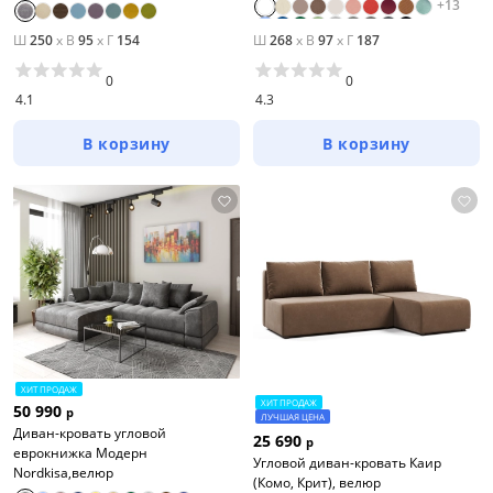
+
13
Ш
250
x
В
95
x
Г
154
Ш
268
x
В
97
x
Г
187
0
0
4.1
4.3
В корзину
В корзину
ХИТ ПРОДАЖ
ХИТ ПРОДАЖ
50 990
р
ЛУЧШАЯ ЦЕНА
Диван-кровать угловой
25 690
р
еврокнижка Модерн
Угловой диван-кровать Каир
Nordkisa,велюр
(Комо, Крит), велюр