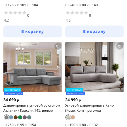
Ш
178
x
В
101
x
Г
104
Ш
240
x
В
80
x
Г
140
0
0
4.2
4.6
В корзину
В корзину
ХИТ ПРОДАЖ
ХИТ ПРОДАЖ
ЛУЧШАЯ ЦЕНА
ЛУЧШАЯ ЦЕНА
34 690
24 990
р
р
Диван-кровать угловой со столом
Угловой диван-кровать Каир
Атлантик Классик 145, велюр
(Комо, Крит), рогожка
Ш
250
x
В
95
x
Г
154
Ш
190
x
В
80
x
Г
132