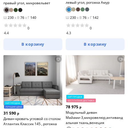
левый угол, рогожка Амур
правый угол, микровельвет
Ш
230
x
В
76
x
Г
140
Ш
230
x
В
76
x
Г
142
0
0
4.4
4.3
В корзину
В корзину
ХИТ ПРОДАЖ
БЕСПЛАТНАЯ ДОСТАВКА
ХИТ ПРОДАЖ
78 975
р
ЛУЧШАЯ ЦЕНА
Модульный диван
31 590
р
Майами-3,микровелюр,антиванд
Диван-кровать угловой со столом
альная ткань,венеция
Атлантик Классик 145 , рогожка