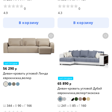
0
0
4.9
4.3
В корзину
В корзину
ХИТ ПРОДАЖ
56 290
р
Диван-кровать угловой Линда
еврокнижка,велюр
ХИТ ПРОДАЖ
65 890
р
Диван-кровать угловой Дубай
еврокнижка,велюр+экокожа
Ш
344
x
В
90
x
Г
166
Ш
241
x
В
85
x
Г
160