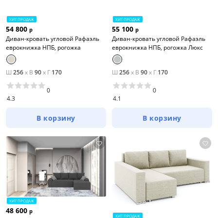
ХИТ ПРОДАЖ
ХИТ ПРОДАЖ
54 800
55 100
р
р
Диван-кровать угловой Рафаэль
Диван-кровать угловой Рафаэль
еврокнижка НПБ, рогожка
еврокнижка НПБ, рогожка Люкс
Ш
256
x
В
90
x
Г
170
Ш
256
x
В
90
x
Г
170
0
0
4.3
4.1
В корзину
В корзину
ХИТ ПРОДАЖ
48 600
р
ХИТ ПРОДАЖ