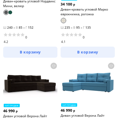
Диван-кровать угловой Нордвикс
34 100
р
Мини, велюр
Диван-кровать угловой Марко
еврокнижка, рогожка
Ш
240
x
В
85
x
Г
152
Ш
235
x
В
95
x
Г
135
0
0
4.2
4.1
В корзину
В корзину
ХИТ ПРОДАЖ
ХИТ ПРОДАЖ
46 990
46 990
р
р
Диван угловой Верона Лайт
Диван угловой Верона Лайт