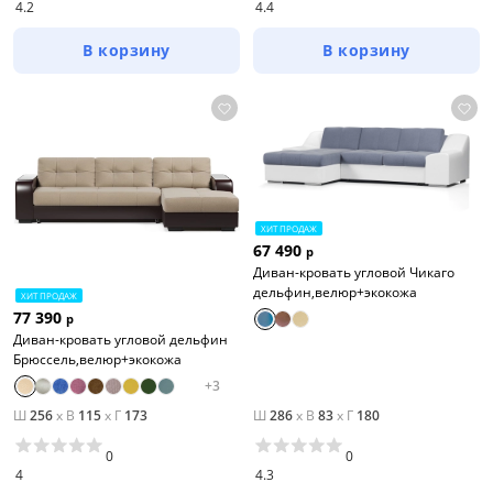
4.2
4.4
В корзину
В корзину
ХИТ ПРОДАЖ
67 490
р
Диван-кровать угловой Чикаго
дельфин,велюр+экокожа
ХИТ ПРОДАЖ
77 390
р
Диван-кровать угловой дельфин
Брюссель,велюр+экокожа
+
3
Ш
256
x
В
115
x
Г
173
Ш
286
x
В
83
x
Г
180
0
0
4
4.3