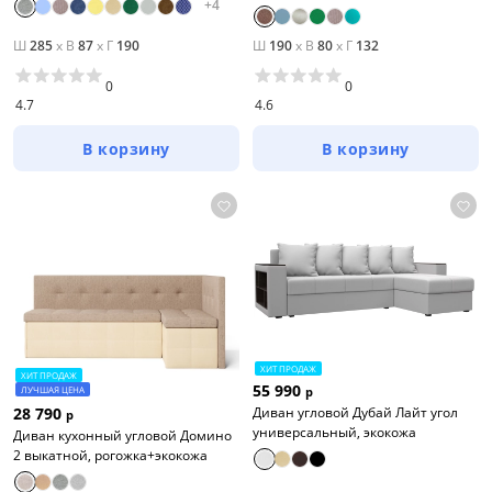
+
4
Ш
285
x
В
87
x
Г
190
Ш
190
x
В
80
x
Г
132
0
0
4.7
4.6
В корзину
В корзину
ХИТ ПРОДАЖ
ХИТ ПРОДАЖ
55 990
ЛУЧШАЯ ЦЕНА
р
28 790
Диван угловой Дубай Лайт угол
р
универсальный, экокожа
Диван кухонный угловой Домино
2 выкатной, рогожка+экокожа