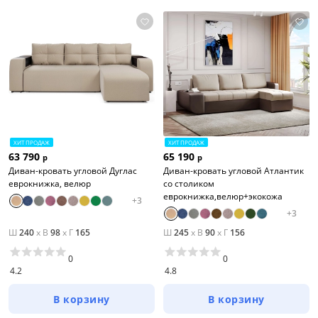
Цена
от
до
ХИТ ПРОДАЖ
ХИТ ПРОДАЖ
63 790
65 190
р
р
Цвет
Диван-кровать угловой Дуглас
Диван-кровать угловой Атлантик
еврокнижка, велюр
со столиком
Белый
еврокнижка,велюр+экокожа
+
3
+
3
Бежевый
Ш
240
x
В
98
x
Г
165
Ш
245
x
В
90
x
Г
156
Черный
0
0
Зеленый
4.2
4.8
Голубой
В корзину
В корзину
Красный