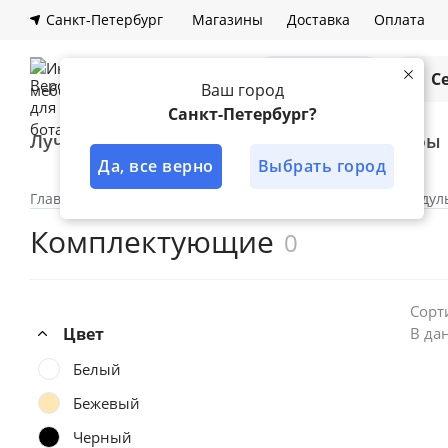
Санкт-Петербург
Магазины
Доставка
Оплата
Каталог
С
Ваш город
Санкт-Петербург?
Лучшее решение
Кухни
Шкафы
Да, все верно
Выбрать город
Главная
Каталог
Шкафы
Гардеробная
Модул
Комплектующие
0
Сорт
Цвет
В да
Белый
Бежевый
Черный