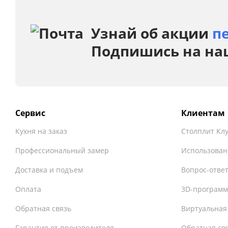
Узнай об акции
п
Подпишись на на
Сервис
Клиентам
Кухня на заказ
Столплит Кл
Профессиональный замер
Использован
Доставка и подъем
Вопрос-отве
Оплата
3D-программ
Обратная связь
Виртуальная
Гарантия от производителя
Обратная св