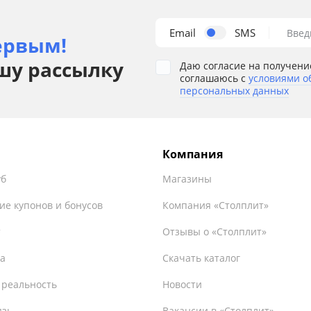
Email
SMS
Введ
ервым!
шу рассылку
Даю согласие на получени
соглашаюсь с
условиями о
персональных данных
Компания
уб
Магазины
ие купонов и бонусов
Компания «Столплит»
т
Отзывы о «Столплит»
а
Скачать каталог
 реальность
Новости
язь
Вакансии в «Столплит»