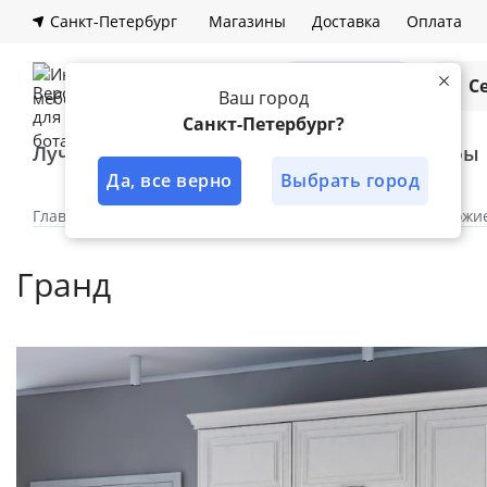
Санкт-Петербург
Магазины
Доставка
Оплата
Каталог
С
Ваш город
Санкт-Петербург?
Лучшее решение
Кухни
Шкафы
Да, все верно
Выбрать город
Главная
Каталог
Прихожая
Модульные прихожи
Гранд