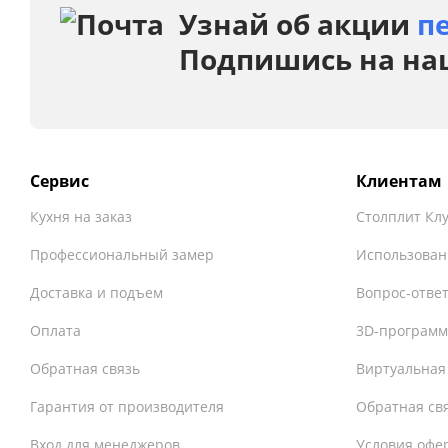
Узнай об акции
п
Подпишись на на
Сервис
Клиентам
Кухня на заказ
Столплит Кл
Профессиональный замер
Использован
Доставка и подъем
Вопрос-отве
Оплата
3D-программ
Обратная связь
Виртуальная
Гарантия от производителя
Обратная св
Вход для менеджеров
Условия офе