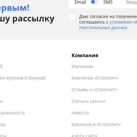
Email
SMS
Введ
ервым!
шу рассылку
Даю согласие на получени
соглашаюсь с
условиями о
персональных данных
Компания
уб
Магазины
ие купонов и бонусов
Компания «Столплит»
т
Отзывы о «Столплит»
а
Скачать каталог
 реальность
Новости
язь
Вакансии в «Столплит»
рты
Карта сайта