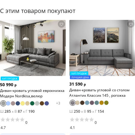
С этим товаром покупают
ХИТ ПРОДАЖ
ЛУЧШАЯ ЦЕНА
ХИТ ПРОДАЖ
31 590
50 990
р
р
Диван-кровать угловой со столом
Диван-кровать угловой еврокнижка
Атлантик Классик 145 , рогожка
Модерн Nordkisa,велюр
+
3
Ш
285
x
В
87
x
Г
190
Ш
250
x
В
95
x
Г
154
0
0
4.7
4.1