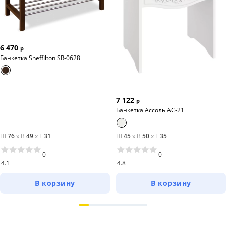
6 470
р
Банкетка Sheffilton SR-0628
7 122
р
Банкетка Ассоль АС-21
Ш
76
x
В
49
x
Г
31
Ш
45
x
В
50
x
Г
35
0
0
4.1
4.8
В корзину
В корзину