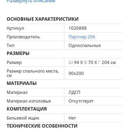
Развернуть описание
Удобная односпальная кровать с трёхсторонним доступом к 
спальному месту размером 900х2000 мм. - отличный вариант 
для современной молодёжной комнаты. Кровать оборудована 
надёжным основанием под матрас 
из настила из ДСП
. Матрас 
ОСНОВНЫЕ ХАРАКТЕРИСТИКИ
приобретается отдельно.
Артикул
1026888
На нижних кромках опор предусмотрены пластиковые 
подпятники для защиты поверхности пола от механических 
Производитель
Партнер 206
повреждений. При изготовлении используются экологически 
чистые материалы и отделка. Корпус и фасады изготовлены из 
Тип
Односпальные
ламинированной ДСП 16 мм, торцы окромлены ПХВ плёнкой 
0,4 мм. Поставляется кровать Мори 900 в разобранном виде в 
РАЗМЕРЫ
надёжной упаковке, с комплектом сборочной фурнитуры и 
инструкцией по сборке.
Размер
Ш
94 X
В
70 X
Г
204 см
Размер спального места,
Выполнена в 3-х цветах: 
белый, графит и дуб сонома.
90х200
см
Габаритные размеры кровати (ШхГхВ): 93,5х203,5х70 см.
МАТЕРИАЛЫ
Спальное место: 900х2000 мм. Основание
 (настил из ДСП)
 в 
Материал
ЛДСП
комплекте, матрас приобретается отдельно
Материал изголовья
Отсутствует
Гарантия: 
12 месяцев. обмен неисправных частей кровати 
КОМПЛЕКТАЦИЯ
Мори 900 в течении двух недель с момента приобретения.
Бельевой ящик
Нет
Производитель:
 Российская мебельная фабрика СВК.
ТЕХНИЧЕСКИЕ ОСОБЕННОСТИ