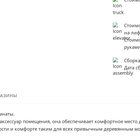
Стоим
на ли
Стоим
руками
Сборк
Дата с
ГАЗИНЫ
мнаты.
 аксессуар помещения, она обеспечивает комфортное место
ности и комфорте таким для всех привычным деревянным м
ень удобно, если пространство в комнате не дает возможно