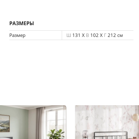
, что позволяет увеличить срок эксплуатации.
РАЗМЕРЫ
Размер
Ш
131 X
В
102 X
Г
212 см