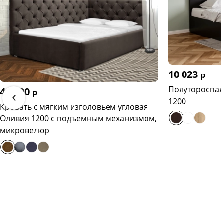
10 023
р
Полутороспал
44 600
‹
р
1200
Кровать с мягким изголовьем угловая
Оливия 1200 с подъемным механизмом,
микровелюр