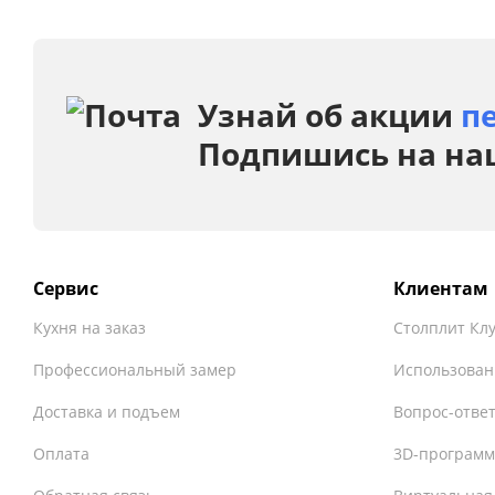
Узнай об акции
п
Подпишись на на
Сервис
Клиентам
Кухня на заказ
Столплит Кл
Профессиональный замер
Использован
Доставка и подъем
Вопрос-отве
Оплата
3D-программ