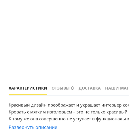
0
ХАРАКТЕРИСТИКИ
ОТЗЫВЫ
ДОСТАВКА
НАШИ МА
Красивый дизайн преображает и украшает интерьер ко
Кровать с мягким изголовьем – это не только красивый
К тому же она совершенно не уступает в функциональ
Кровать имеет нишу для хранения разных вещей, это оч
Развернуть описание