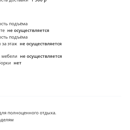
ость подъёма
фте
не осуществляется
ость подъёма
 за этаж
не осуществляется
а мебели
не осуществляется
борки
нет
 для полноценного отдыха.
оделям
сть поставить