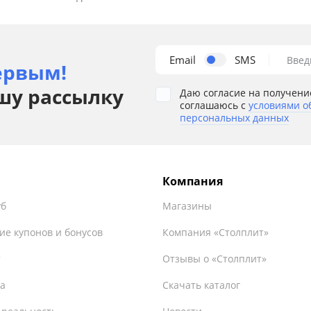
Email
SMS
Введ
ервым!
шу рассылку
Даю согласие на получени
соглашаюсь с
условиями о
персональных данных
Компания
уб
Магазины
ие купонов и бонусов
Компания «Столплит»
т
Отзывы о «Столплит»
а
Скачать каталог