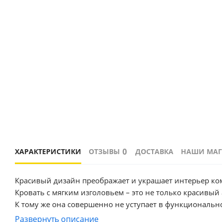
0
ХАРАКТЕРИСТИКИ
ОТЗЫВЫ
ДОСТАВКА
НАШИ МА
Красивый дизайн преображает и украшает интерьер ко
Кровать с мягким изголовьем – это не только красивый
К тому же она совершенно не уступает в функциональ
Кровать имеет нишу для хранения разных вещей, это оч
Развернуть описание