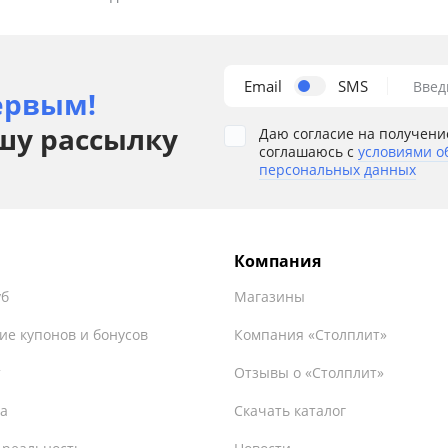
Email
SMS
Введ
ервым!
шу рассылку
Даю согласие на получени
соглашаюсь с
условиями о
персональных данных
Компания
уб
Магазины
ие купонов и бонусов
Компания «Столплит»
т
Отзывы о «Столплит»
а
Скачать каталог