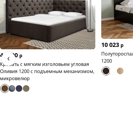
10 023
р
Полутороспал
44 600
‹
р
1200
Кровать с мягким изголовьем угловая
Оливия 1200 с подъемным механизмом,
микровелюр