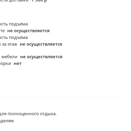
ость подъёма
фте
не осуществляется
ость подъёма
 за этаж
не осуществляется
а мебели
не осуществляется
борки
нет
 для полноценного отдыха.
оделям
сть поставить