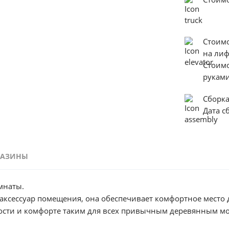
Стоим
на ли
Стоим
руками
Сборк
Дата с
ГАЗИНЫ
мнаты.
 аксессуар помещения, она обеспечивает комфортное место
ности и комфорте таким для всех привычным деревянным м
ень удобно, если пространство в комнате не дает возможно