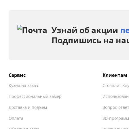
Узнай об акции
п
Подпишись на на
Сервис
Клиентам
Кухня на заказ
Столплит Кл
Профессиональный замер
Использован
Доставка и подъем
Вопрос-отве
Оплата
3D-программ