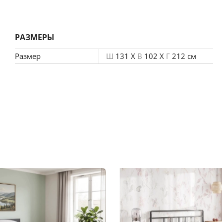
, что позволяет увеличить срок эксплуатации.
РАЗМЕРЫ
Размер
Ш
131 X
В
102 X
Г
212 см