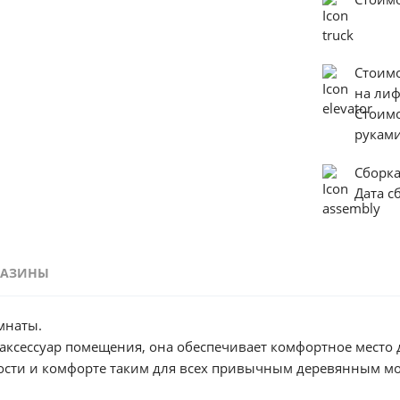
Стоим
на ли
Стоим
руками
Сборк
Дата с
ГАЗИНЫ
мнаты.
 аксессуар помещения, она обеспечивает комфортное место
ности и комфорте таким для всех привычным деревянным м
ень удобно, если пространство в комнате не дает возможно