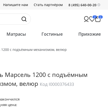
Напишите нам
Стать партнёром
8 (495) 640-00-20
0
0
Матрасы
Гостиные
Прихожие
 1200 с подъёмным механизмом, велюр
ь Марсель 1200 с подъёмным
измом, велюр
Код I0000376433
закончился
няя цена: