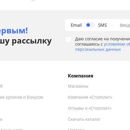
Email
SMS
Введ
ервым!
шу рассылку
Даю согласие на получени
соглашаюсь с
условиями о
персональных данных
Компания
уб
Магазины
ие купонов и бонусов
Компания «Столплит»
т
Отзывы о «Столплит»
а
Скачать каталог