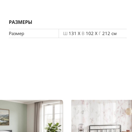
, что позволяет увеличить срок эксплуатации.
РАЗМЕРЫ
Размер
Ш
131 X
В
102 X
Г
212 см