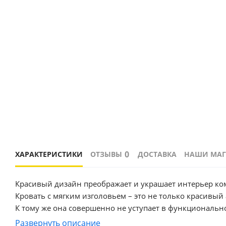
0
ХАРАКТЕРИСТИКИ
ОТЗЫВЫ
ДОСТАВКА
НАШИ МА
Красивый дизайн преображает и украшает интерьер ко
Кровать с мягким изголовьем – это не только красивый
К тому же она совершенно не уступает в функциональ
Кровать имеет нишу для хранения разных вещей, это оч
Развернуть описание