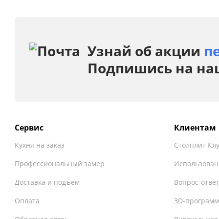
Узнай об акции
п
Подпишись на на
Сервис
Клиентам
Кухня на заказ
Столплит Кл
Профессиональный замер
Использован
Доставка и подъем
Вопрос-отве
Оплата
3D-программ