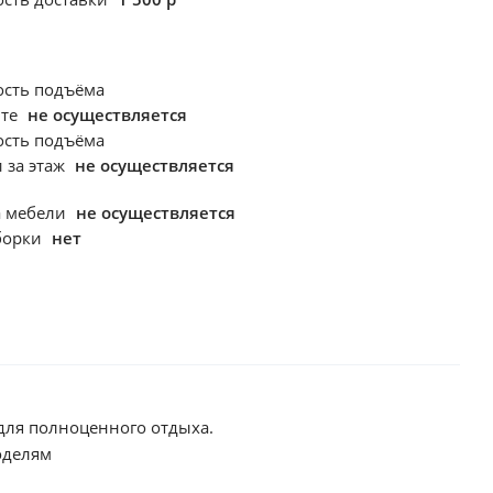
ость подъёма
фте
не осуществляется
ость подъёма
 за этаж
не осуществляется
а мебели
не осуществляется
борки
нет
 для полноценного отдыха.
оделям
сть поставить