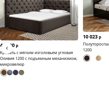
10 023
р
Полутороспал
44 600
‹
р
1200
Кровать с мягким изголовьем угловая
Оливия 1200 с подъемным механизмом,
микровелюр