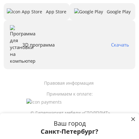
App Store
Google Play
3D программа
Скачать
Правовая информация
Принимаем к оплате:
© Гипермаркет мебели «СТОЛПЛИТ»
Ваш город
Санкт-Петербург?
6 710
р
Пользуясь сайтом stolplit.ru, Вы подтверждаете использование cookie-