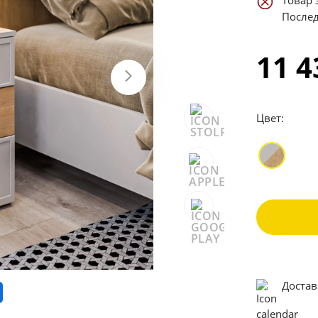
Товар 
Послед
11 
Цвет:
Достав