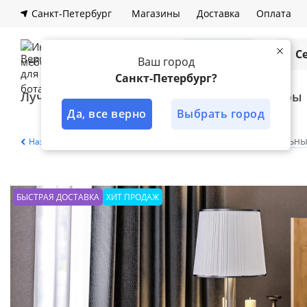
Санкт-Петербург
Магазины
Доставка
Оплата
Каталог
С
Ваш город
Санкт-Петербург?
Лучшее решение
Кухни
Шкафы
Да, все верно
Выбрать город
Главная
Каталог
Спальня
Модульны
Назад
БЫСТРАЯ ДОСТАВКА
ХИТ ПРОДАЖ