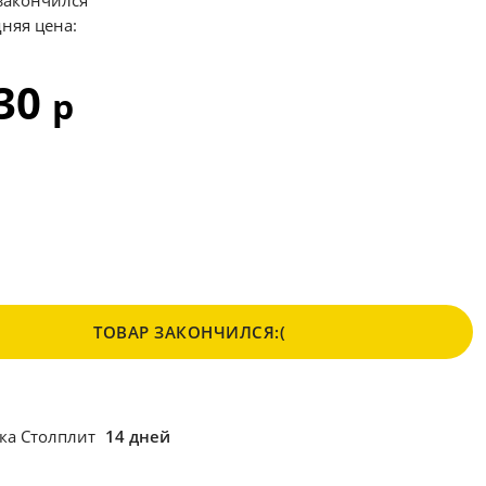
закончился
няя цена:
430
р
ТОВАР ЗАКОНЧИЛСЯ:(
ка Столплит
14 дней