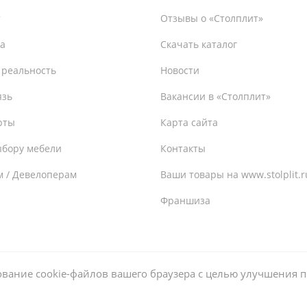
т
Отзывы о «Столплит»
а
Скачать каталог
 реальность
Новости
язь
Вакансии в «Столплит»
рты
Карта сайта
ыбору мебели
Контакты
м / Девелоперам
Ваши товары на www.stolplit.r
Франшиза
ьзование cookie-файлов вашего браузера с целью улучшения 