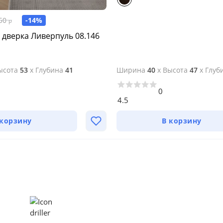
-14%
50
р
 дверка Ливерпуль 08.146
ысота
53
x
Глубина
41
Ширина
40
x
Высота
47
x
Глуб
0
4.5
 корзину
В корзину