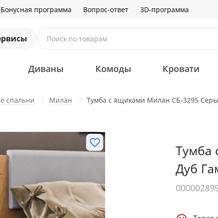
Бонусная программа
Вопрос-ответ
3D-программа
ервисы
Поиск по товарам
Диваны
Комоды
Кровати
е cпальни
Милан
Тумба с ящиками Милан СБ-3295 Сер
Тумба 
Дуб Га
00000289