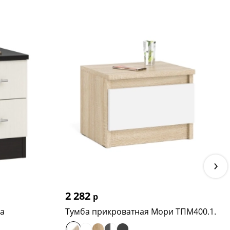
›
2 282
р
та
Tумба прикроватная Мори ТПМ400.1.