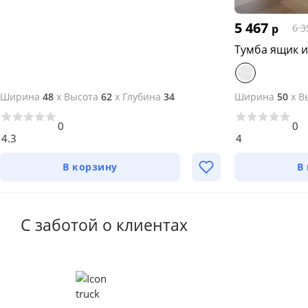
5 467
р
6 3
Тумба ящик и
Ширина
48
x
Высота
62
x
Глубина
34
Ширина
50
x
В
0
0
4.3
4
В корзину
В
С заботой о клиентах